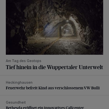
Am Tag des Geotops
Tief hinein in die Wuppertaler Unterwelt
Heckinghausen
Feuerwehr befreit Kind aus verschlossenem VW Bulli
Feuerwehr befreit Kind aus verschlossenem VW Bulli
Gesundheit
Bethesda eröffnet ein innovatives Callcenter
Bethesda eröffnet ein innovatives Callcenter