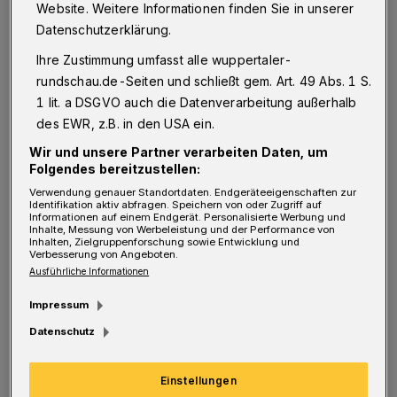
N
Website. Weitere Informationen finden Sie in unserer
Aufzüge nötig. Bisher gab es keinen.
Datenschutzerklärung.
„Die Baumaßnahme ist ein gutes Beispiel, um
Ihre Zustimmung umfasst alle wuppertaler-
zu zeigen, welche Klimmzüge wir machen
rundschau.de-Seiten und schließt gem. Art. 49 Abs. 1 S.
müssen, um in unseren Gebäuden
1 lit. a DSGVO auch die Datenverarbeitung außerhalb
Barrierefreiheit herzustellen“, so Mirja
des EWR, z.B. in den USA ein.
Montag, Betriebsleiterin des
Wir und unsere Partner verarbeiten Daten, um
Folgendes bereitzustellen:
Gebäudemanagements der Stadt Wuppertal
Verwendung genauer Standortdaten. Endgeräteeigenschaften zur
(GMW). „Die bergische Topografie, die Enge
Identifikation aktiv abfragen. Speichern von oder Zugriff auf
Informationen auf einem Endgerät. Personalisierte Werbung und
des Geländes, die Gegebenheiten der
Inhalte, Messung von Werbeleistung und der Performance von
Inhalten, Zielgruppenforschung sowie Entwicklung und
bestehenden Gebäude und der Denkmalschutz
Verbesserung von Angeboten.
Ausführliche Informationen
– alles trifft hier zusammen, um die Planer
Impressum
vor gewaltige Herausforderungen zu stellen.“
Datenschutz
Dennoch werden sämtliche Gebäudeteile und
Schulhofflächen auch für Menschen im
Einstellungen
Rollstuhl erreichbar sein. Allerdings nicht