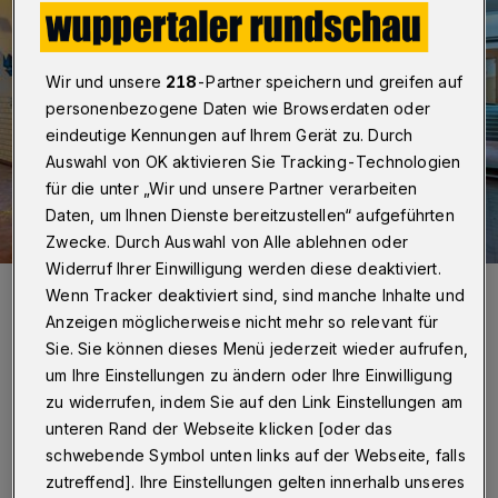
Wir und unsere
218
-Partner speichern und greifen auf
personenbezogene Daten wie Browserdaten oder
eindeutige Kennungen auf Ihrem Gerät zu. Durch
Auswahl von OK aktivieren Sie Tracking-Technologien
für die unter „Wir und unsere Partner verarbeiten
Daten, um Ihnen Dienste bereitzustellen“ aufgeführten
Zwecke. Durch Auswahl von Alle ablehnen oder
Widerruf Ihrer Einwilligung werden diese deaktiviert.
Treppen über Treppen: GMW-Betriebsleiterin Mirja Montag und
Wenn Tracker deaktiviert sind, sind manche Inhalte und
Projektleiterin Stefanie Hentrich auf der Baustelle im ersten
Obergeschoss des denkmalgeschützten Altbaus.
Anzeigen möglicherweise nicht mehr so relevant für
Foto: Stadt Wuppertal, GMW/Frank Buetz
Sie. Sie können dieses Menü jederzeit wieder aufrufen,
um Ihre Einstellungen zu ändern oder Ihre Einwilligung
zu widerrufen, indem Sie auf den Link Einstellungen am
unteren Rand der Webseite klicken [oder das
schwebende Symbol unten links auf der Webseite, falls
zutreffend]. Ihre Einstellungen gelten innerhalb unseres
eben einigen Rampen sind dafür fünf