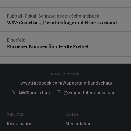
Fußball-Pokal: Sonntag gegen Schonnebeck
WSV: Comeback, Favoritenfrage und Fitnesszustand
WSV: Comeback, Favoritenfrage und Fitnesszustand
Elberfeld
Ein neuer Brunnen für die Alte Freiheit
Ein neuer Brunnen für die Alte Freiheit
SOZIALE MEDIEN
www.facebook.com/WuppertalerRundschau/
@WRundschau
@wuppertalerrundschau
SERVICES
VERLAG
Reklamation
Mediadaten