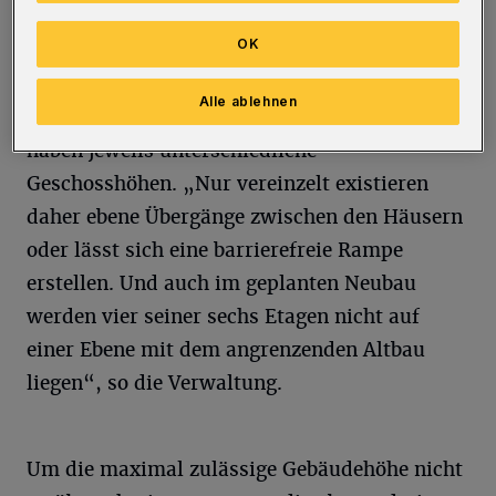
immer auf dem kürzesten Weg.
OK
Größtes Problem: Die Bestandsgebäude mit
Alle ablehnen
dem denkmalgeschützten Altbau im Zentrum
haben jeweils unterschiedliche
Geschosshöhen. „Nur vereinzelt existieren
daher ebene Übergänge zwischen den Häusern
oder lässt sich eine barrierefreie Rampe
erstellen. Und auch im geplanten Neubau
werden vier seiner sechs Etagen nicht auf
einer Ebene mit dem angrenzenden Altbau
liegen“, so die Verwaltung.
Um die maximal zulässige Gebäudehöhe nicht