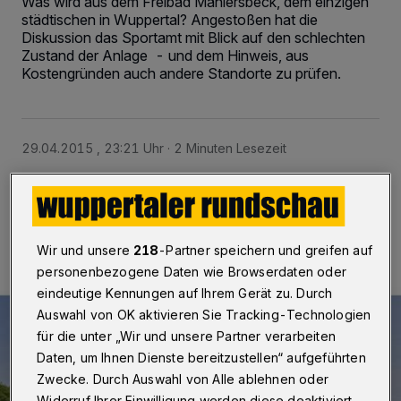
Was wird aus dem Freibad Mählersbeck, dem einzigen
städtischen in Wuppertal? Angestoßen hat die
Diskussion das Sportamt mit Blick auf den schlechten
Zustand der Anlage ­ - und dem Hinweis, aus
Kostengründen auch andere Standorte zu prüfen.
29.04.2015 , 23:21 Uhr
2 Minuten Lesezeit
Wir und unsere
218
-Partner speichern und greifen auf
personenbezogene Daten wie Browserdaten oder
eindeutige Kennungen auf Ihrem Gerät zu. Durch
Auswahl von OK aktivieren Sie Tracking-Technologien
für die unter „Wir und unsere Partner verarbeiten
Daten, um Ihnen Dienste bereitzustellen“ aufgeführten
Zwecke. Durch Auswahl von Alle ablehnen oder
Widerruf Ihrer Einwilligung werden diese deaktiviert.