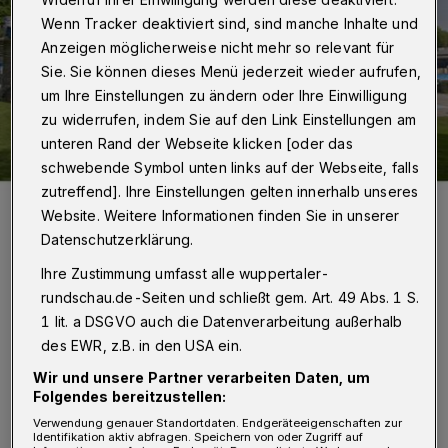
Wenn Tracker deaktiviert sind, sind manche Inhalte und
Anzeigen möglicherweise nicht mehr so relevant für
Sie. Sie können dieses Menü jederzeit wieder aufrufen,
um Ihre Einstellungen zu ändern oder Ihre Einwilligung
zu widerrufen, indem Sie auf den Link Einstellungen am
unteren Rand der Webseite klicken [oder das
schwebende Symbol unten links auf der Webseite, falls
zutreffend]. Ihre Einstellungen gelten innerhalb unseres
Website. Weitere Informationen finden Sie in unserer
Datenschutzerklärung.
Ihre Zustimmung umfasst alle wuppertaler-
Fünf Millionen Euro stehen bereit - für die Sanierung oder einen
Neubau.
rundschau.de-Seiten und schließt gem. Art. 49 Abs. 1 S.
Foto: Stadt Wuppertal
1 lit. a DSGVO auch die Datenverarbeitung außerhalb
des EWR, z.B. in den USA ein.
Wir und unsere Partner verarbeiten Daten, um
Folgendes bereitzustellen:
Verwendung genauer Standortdaten. Endgeräteeigenschaften zur
Identifikation aktiv abfragen. Speichern von oder Zugriff auf
nzwischen haben Vertreter der