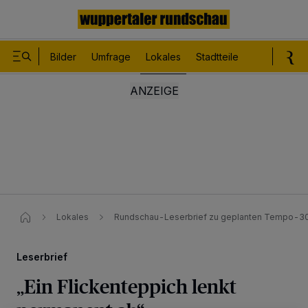
Bilder
Umfrage
Lokales
Stadtteile
Sport
Le
Lokales
Rundschau-Leserbrief zu geplanten Tempo-
Leserbrief
„Ein Flickenteppich lenkt