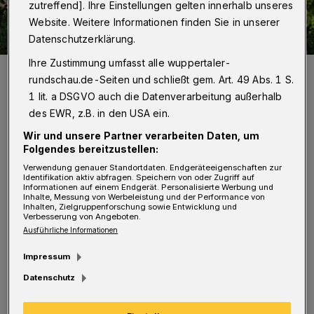
zutreffend]. Ihre Einstellungen gelten innerhalb unseres
Website. Weitere Informationen finden Sie in unserer
Datenschutzerklärung.
Ihre Zustimmung umfasst alle wuppertaler-
In Wuppertal gibt es bereits einige Tempo-30-Zonen aus
rundschau.de-Seiten und schließt gem. Art. 49 Abs. 1 S.
Lärmschutzgründen.
Foto: Christoph Petersen
1 lit. a DSGVO auch die Datenverarbeitung außerhalb
des EWR, z.B. in den USA ein.
Wir und unsere Partner verarbeiten Daten, um
Folgendes bereitzustellen:
Verwendung genauer Standortdaten. Endgeräteeigenschaften zur
V
Identifikation aktiv abfragen. Speichern von oder Zugriff auf
ielen Dank für den informativen Artikel.
Informationen auf einem Endgerät. Personalisierte Werbung und
Inhalte, Messung von Werbeleistung und der Performance von
Der genannte Lärmschutz,
Inhalten, Zielgruppenforschung sowie Entwicklung und
Verbesserung von Angeboten.
Umweltschutz und Sicherheitsgründe sind für
Ausführliche Informationen
mich komplett nachvollziehbar und richtig.
Impressum
Die Frage ist nur, ob die Maßnahme mit
Datenschutz
Tempo 30 auf Teilstrecken von teilweise nur
90 Meter wirklich sinnvoll ist.