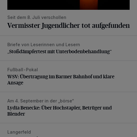
Seit dem 8. Juli verschollen
Vermisster Jugendlicher tot aufgefunden
Briefe von Leserinnen und Lesern
„Stoßdämpfertest mit Unterbodenbehandlung“
„Stoßdämpfertest mit Unterbodenbehandlung“
Fußball-Pokal
WSV: Übertragung im Barmer Bahnhof und klare Ansage
WSV: Übertragung im Barmer Bahnhof und klare
Ansage
Am 4. September in der „börse“
Lydia Benecke: Über Hochstapler, Betrüger und Blender
Lydia Benecke: Über Hochstapler, Betrüger und
Blender
Langerfeld
Schwerer Unfall mit 2,48 Promille