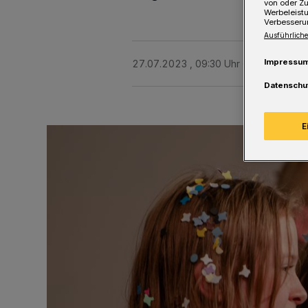
von oder Zu
Werbeleist
Verbesseru
Ausführliche
Impressu
27.07.2023 , 09:30 Uhr
Eine Minute 
Datenschu
E