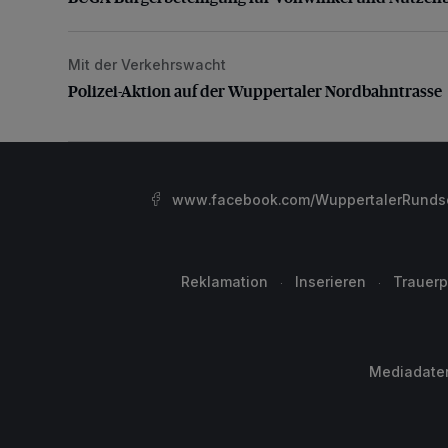
Mit der Verkehrswacht
Polizei-Aktion auf der Wuppertaler Nordbahntrasse
Polizei-Aktion auf der Wuppertaler Nordbahntrasse
www.facebook.com/WuppertalerRunds
Reklamation
Inserieren
Trauerp
Mediadate