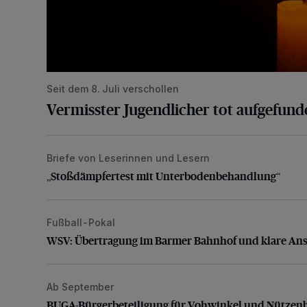
Seit dem 8. Juli verschollen
Vermisster Jugendlicher tot aufgefund
Briefe von Leserinnen und Lesern
„Stoßdämpfertest mit Unterbodenbehandlung“
„Stoßdämpfertest mit Unterbodenbehandlung“
Fußball-Pokal
WSV: Übertragung im Barmer Bahnhof und klare An
WSV: Übertragung im Barmer Bahnhof und klare An
Ab September
BUGA-Bürgerbeteiligung für Vohwinkel und Nützenb
BUGA-Bürgerbeteiligung für Vohwinkel und Nützen