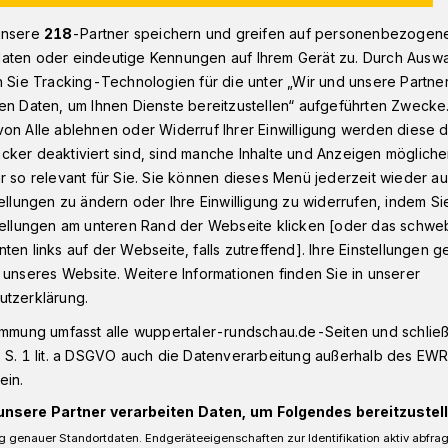
unsere
218
-Partner speichern und greifen auf personenbezogen
aten oder eindeutige Kennungen auf Ihrem Gerät zu. Durch Ausw
ermusical: „Wundersamer Besuch“ in Elberfeld
n Sie Tracking-Technologien für die unter „Wir und unsere Partne
en Daten, um Ihnen Dienste bereitzustellen“ aufgeführten Zwecke
on Alle ablehnen oder Widerruf Ihrer Einwilligung werden diese de
cker deaktiviert sind, sind manche Inhalte und Anzeigen möglich
r so relevant für Sie. Sie können dieses Menü jederzeit wieder au
samer Besuch“ in
tellungen zu ändern oder Ihre Einwilligung zu widerrufen, indem Si
stellungen am unteren Rand der Webseite klicken [oder das schw
ten links auf der Webseite, falls zutreffend]. Ihre Einstellungen g
 unseres Website. Weitere Informationen finden Sie in unserer
utzerklärung.
immung umfasst alle wuppertaler-rundschau.de-Seiten und schließt
2023 beginnen die Proben für das
 S. 1 lit. a DSGVO auch die Datenverarbeitung außerhalb des EWR, 
ame Besuch” in der Freien evangelischen
ein.
Elberfeld. Kinder zwischen 6 und 13
, Schauspielern und Tanzen, haben sind
unsere Partner verarbeiten Daten, um Folgendes bereitzustell
 genauer Standortdaten. Endgeräteeigenschaften zur Identifikation aktiv abfra