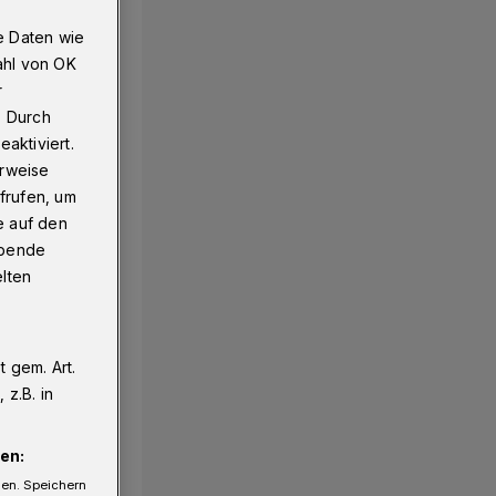
e Daten wie
ahl von OK
r
. Durch
aktiviert.
erweise
frufen, um
e auf den
ebende
elten
 gem. Art.
z.B. in
en:
gen. Speichern