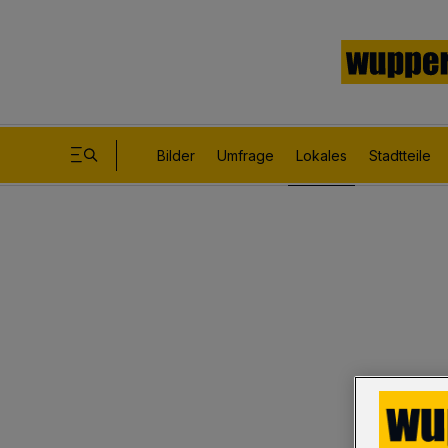
Bilder
Umfrage
Lokales
Stadtteile