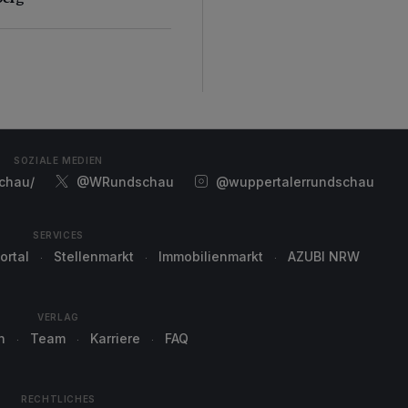
SOZIALE MEDIEN
chau/
@WRundschau
@wuppertalerrundschau
SERVICES
ortal
Stellenmarkt
Immobilienmarkt
AZUBI NRW
VERLAG
n
Team
Karriere
FAQ
RECHTLICHES