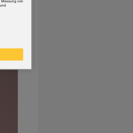
e, Messung von
 und