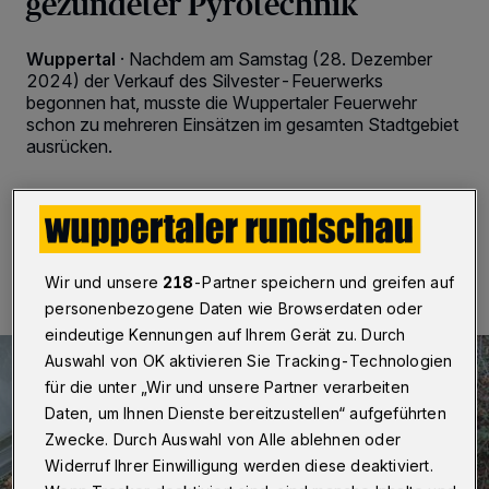
gezündeter Pyrotechnik
Wuppertal
·
Nachdem am Samstag (28. Dezember
2024) der Verkauf des Silvester-Feuerwerks
begonnen hat, musste die Wuppertaler Feuerwehr
schon zu mehreren Einsätzen im gesamten Stadtgebiet
ausrücken.
29.12.2024 , 00:00 Uhr
Eine Minute Lesezeit
Wir und unsere
218
-Partner speichern und greifen auf
personenbezogene Daten wie Browserdaten oder
eindeutige Kennungen auf Ihrem Gerät zu. Durch
Auswahl von OK aktivieren Sie Tracking-Technologien
für die unter „Wir und unsere Partner verarbeiten
Daten, um Ihnen Dienste bereitzustellen“ aufgeführten
Zwecke. Durch Auswahl von Alle ablehnen oder
Widerruf Ihrer Einwilligung werden diese deaktiviert.