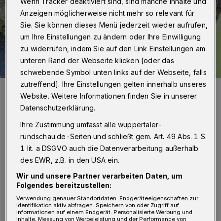
Wenn Tracker deaktiviert sind, sind manche Inhalte und
Anzeigen möglicherweise nicht mehr so relevant für
Sie. Sie können dieses Menü jederzeit wieder aufrufen,
um Ihre Einstellungen zu ändern oder Ihre Einwilligung
zu widerrufen, indem Sie auf den Link Einstellungen am
unteren Rand der Webseite klicken [oder das
schwebende Symbol unten links auf der Webseite, falls
zutreffend]. Ihre Einstellungen gelten innerhalb unseres
Der Brand an der Schwebebahnstation Wupperfeld.
Website. Weitere Informationen finden Sie in unserer
Foto: Christoph Petersen
Datenschutzerklärung.
Ihre Zustimmung umfasst alle wuppertaler-
rundschau.de-Seiten und schließt gem. Art. 49 Abs. 1 S.
1 lit. a DSGVO auch die Datenverarbeitung außerhalb
E
des EWR, z.B. in den USA ein.
iner davon fand am Samstag ab 13 Uhr
am Wupperufer auf Höhe der
Wir und unsere Partner verarbeiten Daten, um
Folgendes bereitzustellen:
Schwebebahnstation Wupperfeld statt. Dort
Verwendung genauer Standortdaten. Endgeräteeigenschaften zur
brannte ein Gebüsch. Die Einsatzkräfte
Identifikation aktiv abfragen. Speichern von oder Zugriff auf
Informationen auf einem Endgerät. Personalisierte Werbung und
Inhalte, Messung von Werbeleistung und der Performance von