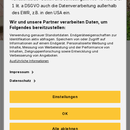
1 lit. a DSGVO auch die Datenverarbeitung außerhalb
des EWR, z.B. in den USA ein.
Wir und unsere Partner verarbeiten Daten, um
Folgendes bereitzustellen:
Verwendung genauer Standortdaten. Endgeräteeigenschaften zur
Identifikation aktiv abfragen. Speichern von oder Zugriff auf
Informationen auf einem Endgerät. Personalisierte Werbung und
María Juliana kann nicht verstehen, warum so viel Müll
Inhalte, Messung von Werbeleistung und der Performance von
weggeschmissen wird.
Inhalten, Zielgruppenforschung sowie Entwicklung und
Verbesserung von Angeboten.
Foto: Marina Benito Garcia
Ausführliche Informationen
Impressum
Datenschutz
Kurzerhand schnappte sich die Sechsjährige
Einstellungen
Müllbeutel und zog mit ihrem Vater los. Als
beide zurückkamen, waren zwei Säcke voll.
OK
„Meine Tochter macht jeden Sonntag einen
Spaziergang, wie viele in der Corona-Zeit.
Alle ablehnen