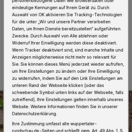
für die Natur
personenbezogene Daten wie Browserdaten oder
eindeutige Kennungen auf Ihrem Gerät zu. Durch
Auswahl von OK aktivieren Sie Tracking-Technologien
Wuppertal
·
Eigentlich wollte Maria Juliana etwas
Moos sammeln. Doch dann hatte die Erstklässlerin der
für die unter „Wir und unsere Partner verarbeiten
Wuppertaler Angelo-Roncalli-Schule genug – von
Daten, um Ihnen Dienste bereitzustellen“ aufgeführten
dem Abfall, den sie im Wäldchen hinter der Siedlung an
Zwecke. Durch Auswahl von Alle ablehnen oder
der Elberfelder Cläre-Blaeser-Straße sah.
Widerruf Ihrer Einwilligung werden diese deaktiviert.
Wenn Tracker deaktiviert sind, sind manche Inhalte und
Anzeigen möglicherweise nicht mehr so relevant für
Sie. Sie können dieses Menü jederzeit wieder aufrufen,
21.04.2021 , 09:30 Uhr
Eine Minute Lesezeit
um Ihre Einstellungen zu ändern oder Ihre Einwilligung
zu widerrufen, indem Sie auf den Link Einstellungen am
unteren Rand der Webseite klicken [oder das
schwebende Symbol unten links auf der Webseite, falls
zutreffend]. Ihre Einstellungen gelten innerhalb unseres
Website. Weitere Informationen finden Sie in unserer
Datenschutzerklärung.
Ihre Zustimmung umfasst alle wuppertaler-
rundschau.de-Seiten und schließt gem. Art. 49 Abs. 1 S.