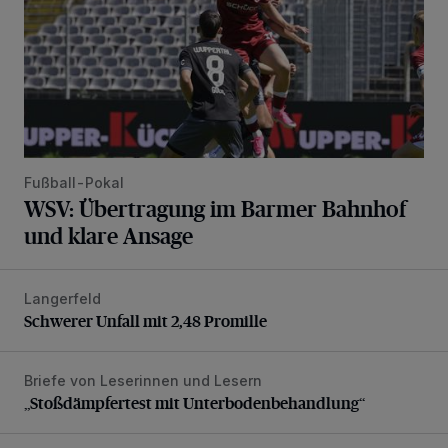
Fußball-Pokal
WSV: Übertragung im Barmer Bahnhof
und klare Ansage
Langerfeld
Schwerer Unfall mit 2,48 Promille
Schwerer Unfall mit 2,48 Promille
Briefe von Leserinnen und Lesern
„Stoßdämpfertest mit Unterbodenbehandlung“
„Stoßdämpfertest mit Unterbodenbehandlung“