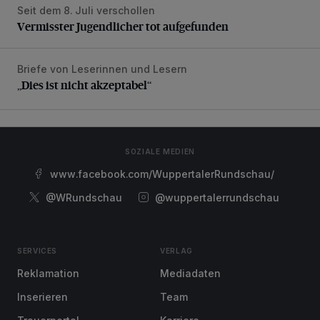
Seit dem 8. Juli verschollen
Vermisster Jugendlicher tot aufgefunden
Vermisster Jugendlicher tot aufgefunden
Briefe von Leserinnen und Lesern
„Dies ist nicht akzeptabel“
„Dies ist nicht akzeptabel“
SOZIALE MEDIEN
www.facebook.com/WuppertalerRundschau/
@WRundschau
@wuppertalerrundschau
SERVICES
VERLAG
Reklamation
Mediadaten
Inserieren
Team