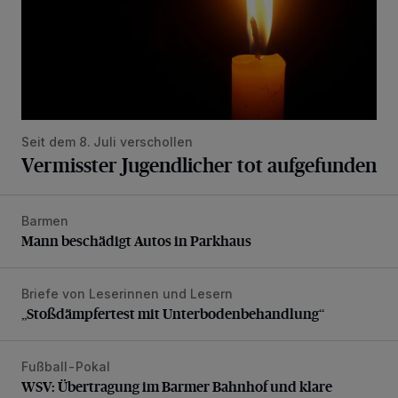
Seit dem 8. Juli verschollen
Vermisster Jugendlicher tot aufgefunden
Barmen
Mann beschädigt Autos in Parkhaus
Mann beschädigt Autos in Parkhaus
Briefe von Leserinnen und Lesern
„Stoßdämpfertest mit Unterbodenbehandlung“
„Stoßdämpfertest mit Unterbodenbehandlung“
Fußball-Pokal
WSV: Übertragung im Barmer Bahnhof und klare Ansage
WSV: Übertragung im Barmer Bahnhof und klare