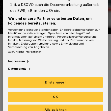
1 lit. a DSGVO auch die Datenverarbeitung außerhalb
des EWR, z.B. in den USA ein.
Wir und unsere Partner verarbeiten Daten, um
Folgendes bereitzustellen:
Verwendung genauer Standortdaten. Endgeräteeigenschaften zur
Identifikation aktiv abfragen. Speichern von oder Zugriff auf
Informationen auf einem Endgerät. Personalisierte Werbung und
Symbolfoto.
Inhalte, Messung von Werbeleistung und der Performance von
Inhalten, Zielgruppenforschung sowie Entwicklung und
Foto: Bundespolizei
Verbesserung von Angeboten.
Ausführliche Informationen
Impressum
Datenschutz
Der Rumäne wurde gegen 21 Uhr wegen einer
Einstellungen
Schwarzfahrt überprüft. Dabei stellte sich
heraus, dass er per Haftbefehl gesucht wurde.
OK
Er war in Düsseldorf zu einer
Gesamtfreiheitsstrafe von einem Jahr und
Alle ablehnen