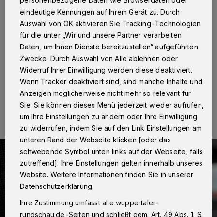
Knast
eindeutige Kennungen auf Ihrem Gerät zu. Durch
Auswahl von OK aktivieren Sie Tracking-Technologien
Wuppertal / Düsseldorf
·
Ein 47 Jahre alter, in
für die unter „Wir und unsere Partner verarbeiten
Wuppertal lebender Mann ist am Montagabend (11.
Dezember 2017) im Düsseldorfer Hauptbahnhof
Daten, um Ihnen Dienste bereitzustellen“ aufgeführten
verhaftet worden.
Zwecke. Durch Auswahl von Alle ablehnen oder
Widerruf Ihrer Einwilligung werden diese deaktiviert.
Wenn Tracker deaktiviert sind, sind manche Inhalte und
Anzeigen möglicherweise nicht mehr so relevant für
12.12.2017 , 13:01 Uhr
Eine Minute Lesezeit
Sie. Sie können dieses Menü jederzeit wieder aufrufen,
um Ihre Einstellungen zu ändern oder Ihre Einwilligung
zu widerrufen, indem Sie auf den Link Einstellungen am
unteren Rand der Webseite klicken [oder das
schwebende Symbol unten links auf der Webseite, falls
zutreffend]. Ihre Einstellungen gelten innerhalb unseres
Website. Weitere Informationen finden Sie in unserer
Datenschutzerklärung.
Ihre Zustimmung umfasst alle wuppertaler-
rundschau.de-Seiten und schließt gem. Art. 49 Abs. 1 S.