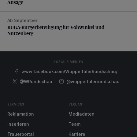
Ansage
Ab September
BUGA-Bürgerbeteiligung für Vohwinkel und Nützenberg
BUGA-Bürgerbeteiligung für Vohwinkel und
Nützenberg
SOZIALE MEDIEN
www.facebook.com/WuppertalerRundschau/
@WRundschau
@wuppertalerrundschau
SERVICES
VERLAG
Reklamation
Mediadaten
Inserieren
Team
Trauerportal
Karriere