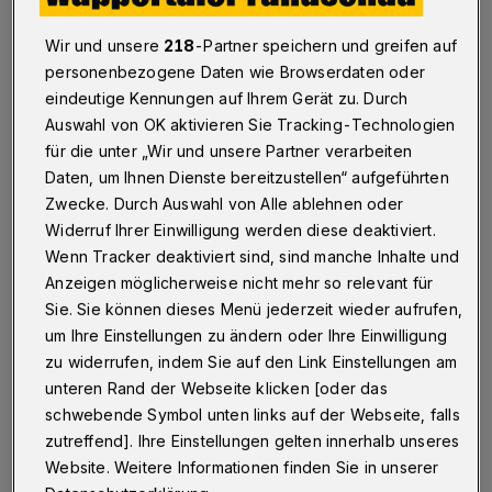
Barmen ausgelegt
Wir und unsere
218
-Partner speichern und greifen auf
Wuppertal
·
Die Wuppertaler CDU hat in ihrer
personenbezogene Daten wie Browserdaten oder
Geschäftsstelle ein Kondolenzbuch für den
eindeutige Kennungen auf Ihrem Gerät zu. Durch
verstorbenen Bundestagsabgeordneten Peter Hintze
ausgelegt.
Auswahl von OK aktivieren Sie Tracking-Technologien
für die unter „Wir und unsere Partner verarbeiten
Daten, um Ihnen Dienste bereitzustellen“ aufgeführten
Zwecke. Durch Auswahl von Alle ablehnen oder
28.11.2016 , 15:46 Uhr
Eine Minute Lesezeit
Widerruf Ihrer Einwilligung werden diese deaktiviert.
Wenn Tracker deaktiviert sind, sind manche Inhalte und
Anzeigen möglicherweise nicht mehr so relevant für
Sie. Sie können dieses Menü jederzeit wieder aufrufen,
um Ihre Einstellungen zu ändern oder Ihre Einwilligung
zu widerrufen, indem Sie auf den Link Einstellungen am
unteren Rand der Webseite klicken [oder das
I
schwebende Symbol unten links auf der Webseite, falls
n einer Stellungnahme sagten der
zutreffend]. Ihre Einstellungen gelten innerhalb unseres
Kreisvorsitzende Rainer Spiecker und der
Website. Weitere Informationen finden Sie in unserer
CDU-Bundestagsabgeordnete Jürgen Hardt: