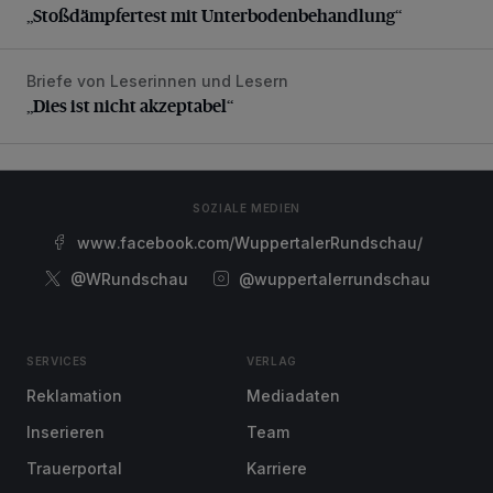
„Stoßdämpfertest mit Unterbodenbehandlung“
Briefe von Leserinnen und Lesern
„Dies ist nicht akzeptabel“
„Dies ist nicht akzeptabel“
SOZIALE MEDIEN
www.facebook.com/WuppertalerRundschau/
@WRundschau
@wuppertalerrundschau
SERVICES
VERLAG
Reklamation
Mediadaten
Inserieren
Team
Trauerportal
Karriere