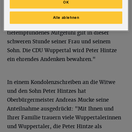
OK
Und weiter: "Er bleibt für uns Vorbild als ein
Politiker, der stets Durchsetzungskraft mit
Alle ablehnen
menschlichem Anstand verband. Unser
tiefempfundenes Mitgefühl gilt in dieser
schweren Stunde seiner Frau und seinem
Sohn. Die CDU Wuppertal wird Peter Hintze
ein ehrendes Andenken bewahren."
In einem Kondolenzschreiben an die Witwe
und den Sohn Peter Hintzes hat
Oberbürgermeister Andreas Mucke seine
Anteilnahme ausgedrückt: "Mit Ihnen und
Ihrer Familie trauern viele Wuppertalerinnen
und Wuppertaler, die Peter Hintze als