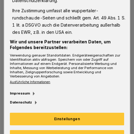
Datenschutzerklärung.
"Über 26 Jahre hat Peter Hintze im Deutschen
Ihre Zustimmung umfasst alle wuppertaler-
Bundestag die Interessen der Wuppertaler
rundschau.de-Seiten und schließt gem. Art. 49 Abs. 1 S.
Bürgerinnen und Bürger vertreten. Trotz
1 lit. a DSGVO auch die Datenverarbeitung außerhalb
des EWR, z.B. in den USA ein.
seiner zahlreichen bundespolitischen
Wir und unsere Partner verarbeiten Daten, um
Verpflichtungen als Parlamentarischer
Folgendes bereitzustellen:
Staatsekretär, Generalsekretär der CDU
Verwendung genauer Standortdaten. Endgeräteeigenschaften zur
Identifikation aktiv abfragen. Speichern von oder Zugriff auf
Deutschlands und Bundestagsvizepräsident
Informationen auf einem Endgerät. Personalisierte Werbung und
Inhalte, Messung von Werbeleistung und der Performance von
hatte er stets die Anliegen seines Wuppertaler
Inhalten, Zielgruppenforschung sowie Entwicklung und
Verbesserung von Angeboten.
Wahlkreises fest im Blick. Ob ICE-Halt in
Ausführliche Informationen
Wuppertal, Förderung der Bergischen
Impressum
Universität und jüngst die umfangreiche
Datenschutz
Förderung des Tanztheaters Pina Bausch -
Wuppertal konnte sich immer auf Peter Hintze
Einstellungen
verlassen."