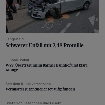
Langerfeld
Schwerer Unfall mit 2,48 Promille
Fußball-Pokal
WSV: Übertragung im Barmer Bahnhof und klare Ansage
WSV: Übertragung im Barmer Bahnhof und klare
Ansage
Seit dem 8. Juli verschollen
Vermisster Jugendlicher tot aufgefunden
Vermisster Jugendlicher tot aufgefunden
Briefe von Leserinnen und Lesern
„Stoßdämpfertest mit Unterbodenbehandlung“