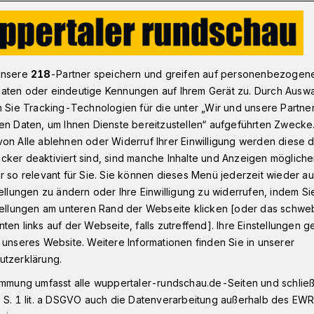
" zum Frühstück
unsere
218
-Partner speichern und greifen auf personenbezogen
aten oder eindeutige Kennungen auf Ihrem Gerät zu. Durch Ausw
n Sie Tracking-Technologien für die unter „Wir und unsere Partne
jähriges Bestehen
en Daten, um Ihnen Dienste bereitzustellen“ aufgeführten Zwecke
ffen" zum
on Alle ablehnen oder Widerruf Ihrer Einwilligung werden diese de
cker deaktiviert sind, sind manche Inhalte und Anzeigen möglich
r so relevant für Sie. Sie können dieses Menü jederzeit wieder au
tellungen zu ändern oder Ihre Einwilligung zu widerrufen, indem Si
stellungen am unteren Rand der Webseite klicken [oder das schw
ten links auf der Webseite, falls zutreffend]. Ihre Einstellungen g
en Bestehen des Wuppertaler
 unseres Website. Weitere Informationen finden Sie in unserer
c kamen rund 140 Freunde und Förderer
utzerklärung.
ammen. Einem Familientreffen gleich
immung umfasst alle wuppertaler-rundschau.de-Seiten und schließt
ngen. Warum das "W-tec" zu den
 S. 1 lit. a DSGVO auch die Datenverarbeitung außerhalb des EWR, 
utschland gehört, wurde auch anhand von