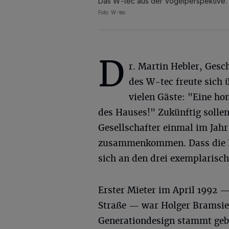
Das W-tec aus der Vogelperspektive.
Foto: W-tec
D
r. Martin Hebler, Gesc
des W-tec freute sich 
vielen Gäste: "Eine h
des Hauses!" Zukünftig sollen
Gesellschafter einmal im Jah
zusammenkommen. Dass die Ne
sich an den drei exemplarisch
Erster Mieter im April 1992 
Straße — war Holger Bramsie
Generationdesign stammt geb