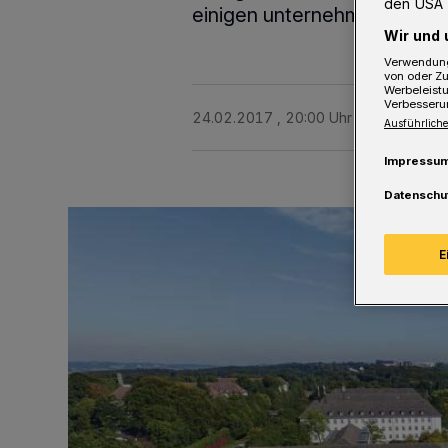
den USA 
einigen unternehmerischen E
Wir und 
Verwendung
von oder Zu
Werbeleist
Verbesseru
24.02.2017 , 20:00 Uhr
4 Minuten Le
Ausführliche
Impressu
Datenschu
E