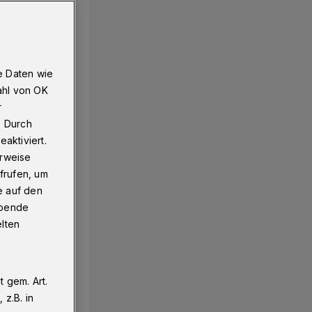
e Daten wie
ahl von OK
r
. Durch
aktiviert.
erweise
frufen, um
e auf den
ebende
elten
 gem. Art.
z.B. in