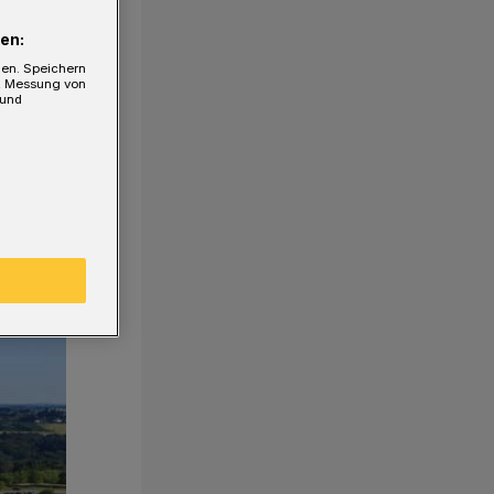
en:
gen. Speichern
e, Messung von
 und