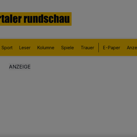
Sport
Leser
Kolumne
Spiele
Trauer
E-Paper
Anze