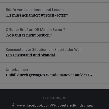
Briefe von Leserinnen und Lesern
„Es muss gehandelt werden – jetzt!“
„Es muss gehandelt werden – jetzt!“
Offener Brief an OB Miriam Scherff
„So kann es nicht bleiben!“
„So kann es nicht bleiben!“
Kommentar zur Situation am Elberfelder Wall
Ein Unzustand und Skandal
Ein Unzustand und Skandal
Unterbarmen
Unfall durch gewagtes Wendemanöver auf der B7
Unfall durch gewagtes Wendemanöver auf der B7
SOZIALE MEDIEN
www.facebook.com/WuppertalerRundschau/