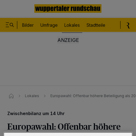
Bilder
Umfrage
Lokales
Stadtteile
Sport
Le
Lokales
Europawahl: Offenbar höhere Beteiligung als 20
Zwischenbilanz um 14 Uhr
Europawahl: Offenbar höhere