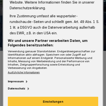
Website. Weitere Informationen finden Sie in unserer
Datenschutzerklärung.
Ihre Zustimmung umfasst alle wuppertaler-
rundschau.de-Seiten und schließt gem. Art. 49 Abs. 1 S.
1 lit. a DSGVO auch die Datenverarbeitung außerhalb
des EWR, z.B. in den USA ein.
Wir und unsere Partner verarbeiten Daten, um
Folgendes bereitzustellen:
Verwendung genauer Standortdaten. Endgeräteeigenschaften zur
Identifikation aktiv abfragen. Speichern von oder Zugriff auf
Die Wahllokale sind bis 18 Uhr geöffnet.
Informationen auf einem Endgerät. Personalisierte Werbung und
Foto: jak
Inhalte, Messung von Werbeleistung und der Performance von
Inhalten, Zielgruppenforschung sowie Entwicklung und
Verbesserung von Angeboten.
Ausführliche Informationen
Impressum
D
Datenschutz
ie stichprobenartige Umfrage wurde
demnach im Kreis Düren, im Rhein-
Einstellungen
Kreis Neuss und im Kreis Gütersloh sowie in