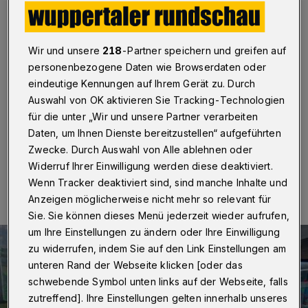
Beteiligung als 2019
Wuppertal / Düsseldorf
·
Landeswahlleiterin Monika
Wißmann hat am Sonntagnachmittag (9. Juni 2024)
Wir und unsere
218
-Partner speichern und greifen auf
mitgeteilt, dass bis 14 Uhr die Wahlbeteiligung bei der
personenbezogene Daten wie Browserdaten oder
Europawahl in acht ausgewählten Kreisen und
eindeutige Kennungen auf Ihrem Gerät zu. Durch
kreisfreien Städten Nordrhein-Westfalens im
Auswahl von OK aktivieren Sie Tracking-Technologien
Durchschnitt bei knapp 45 Prozent lag.
für die unter „Wir und unsere Partner verarbeiten
Daten, um Ihnen Dienste bereitzustellen“ aufgeführten
Zwecke. Durch Auswahl von Alle ablehnen oder
09.06.2024 , 14:30 Uhr
Eine Minute Lesezeit
Widerruf Ihrer Einwilligung werden diese deaktiviert.
Wenn Tracker deaktiviert sind, sind manche Inhalte und
Anzeigen möglicherweise nicht mehr so relevant für
Sie. Sie können dieses Menü jederzeit wieder aufrufen,
um Ihre Einstellungen zu ändern oder Ihre Einwilligung
zu widerrufen, indem Sie auf den Link Einstellungen am
unteren Rand der Webseite klicken [oder das
schwebende Symbol unten links auf der Webseite, falls
zutreffend]. Ihre Einstellungen gelten innerhalb unseres