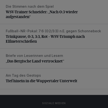
Die Stimmen nach dem Spiel
WSV-Trainer Schneider: „Nach 0:3 wieder aufgestanden“
WSV-Trainer Schneider: „Nach 0:3 wieder
aufgestanden“
Fußball-NR-Pokal: 7:6 (0:2/3:3) n.E. gegen Schonnebeck
Trinkpause, 0:3, 3:3, Rot – WSV-Triumph nach Elfmetersc
Trinkpause, 0:3, 3:3, Rot – WSV-Triumph nach
Elfmeterschießen
Briefe von Leserinnen und Lesern
„Das Bergische Land vertrocknet“
„Das Bergische Land vertrocknet“
Am Tag des Geotops
Tief hinein in die Wuppertaler Unterwelt
Tief hinein in die Wuppertaler Unterwelt
SOZIALE MEDIEN