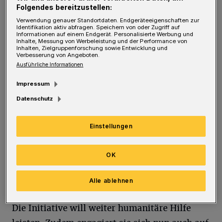
Grenzpatrouillen bellen und viele Kinder
Folgendes bereitzustellen:
weinen. Immer mehr Menschen werden krank
Verwendung genauer Standortdaten. Endgeräteeigenschaften zur
Identifikation aktiv abfragen. Speichern von oder Zugriff auf
und wissen nicht, was sie tun sollen. Die
Informationen auf einem Endgerät. Personalisierte Werbung und
Inhalte, Messung von Werbeleistung und der Performance von
Versorgungslage in den vom griechischen
Inhalten, Zielgruppenforschung sowie Entwicklung und
Verbesserung von Angeboten.
Militär geführten offiziellen Camps ist nach
Ausführliche Informationen
wie vor sehr schlecht und ist einer der
Impressum
Gründe, warum Menschen im provisorischen
Datenschutz
Camp wie in Idomeni bleiben wollen. Vor
allem aber sehen die Menschen die
Einstellungen
Auswirkungen der Wirtschaftskrise in
Griechenland und wissen, dass das Land mit
OK
eine Arbeitslosenquote von rund 25 Prozent
ihnen keine Perspektive bieten kann."
Alle ablehnen
Die Initiative will weiter humanitäre Hilfe