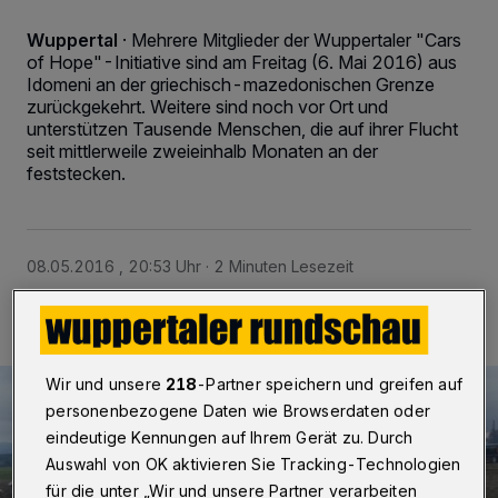
Wuppertal
·
Mehrere Mitglieder der Wuppertaler "Cars
of Hope"-Initiative sind am Freitag (6. Mai 2016) aus
Idomeni an der griechisch-mazedonischen Grenze
zurückgekehrt. Weitere sind noch vor Ort und
unterstützen Tausende Menschen, die auf ihrer Flucht
seit mittlerweile zweieinhalb Monaten an der
feststecken.
08.05.2016 , 20:53 Uhr
2 Minuten Lesezeit
Wir und unsere
218
-Partner speichern und greifen auf
personenbezogene Daten wie Browserdaten oder
eindeutige Kennungen auf Ihrem Gerät zu. Durch
Auswahl von OK aktivieren Sie Tracking-Technologien
für die unter „Wir und unsere Partner verarbeiten