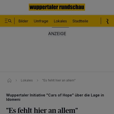
Bilder
Umfrage
Lokales
Stadtteile
Sport
Le
Lokales
"Es fehlt hier an allem"
Wuppertaler Initiative "Cars of Hope" über die Lage in
Idomeni
"Es fehlt hier an allem"