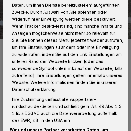
Daten, um Ihnen Dienste bereitzustellen“ aufgeführten
Zwecke. Durch Auswahl von Alle ablehnen oder
Widerruf Ihrer Einwilligung werden diese deaktiviert.
Wenn Tracker deaktiviert sind, sind manche Inhalte und
Anzeigen möglicherweise nicht mehr so relevant für
Sie. Sie können dieses Menü jederzeit wieder aufrufen,
Bild aus Idomeni.
um Ihre Einstellungen zu ändern oder Ihre Einwilligung
Foto: Cars of Hope
zu widerrufen, indem Sie auf den Link Einstellungen am
unteren Rand der Webseite klicken [oder das
schwebende Symbol unten links auf der Webseite, falls
zutreffend]. Ihre Einstellungen gelten innerhalb unseres
Website. Weitere Informationen finden Sie in unserer
"Cars of Hope"-Aktivist René Schuijlenburg:
Datenschutzerklärung.
"Die Menschen in Idomeni haben nicht damit
Ihre Zustimmung umfasst alle wuppertaler-
gerechnet, dass die Grenze geschlossen wird.
rundschau.de-Seiten und schließt gem. Art. 49 Abs. 1 S.
1 lit. a DSGVO auch die Datenverarbeitung außerhalb
Es fehlt hier an allem. Nachts hört man hier
des EWR, z.B. in den USA ein.
die Hunde der mazedonischen
Wir und unsere Partner verarbeiten Daten, um