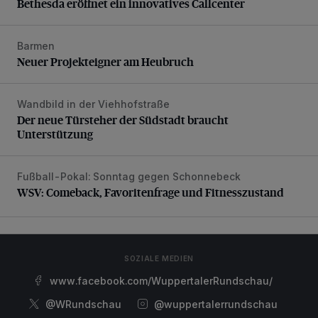
Bethesda eröffnet ein innovatives Callcenter
Barmen
Neuer Projekteigner am Heubruch
Neuer Projekteigner am Heubruch
Wandbild in der Viehhofstraße
Der neue Türsteher der Südstadt braucht Unterstützung
Der neue Türsteher der Südstadt braucht
Unterstützung
Fußball-Pokal: Sonntag gegen Schonnebeck
WSV: Comeback, Favoritenfrage und Fitnesszustand
WSV: Comeback, Favoritenfrage und Fitnesszustand
SOZIALE MEDIEN
www.facebook.com/WuppertalerRundschau/
@WRundschau
@wuppertalerrundschau