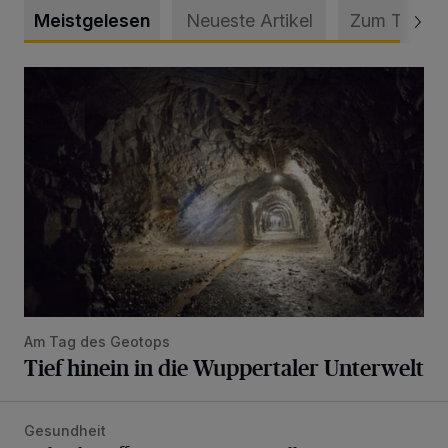
Meistgelesen
Neueste Artikel
Zum Thema
Tief hinein in die Wuppertaler Unterwelt
Am Tag des Geotops
Tief hinein in die Wuppertaler Unterwelt
Gesundheit
Bethesda eröffnet ein innovatives Callcenter