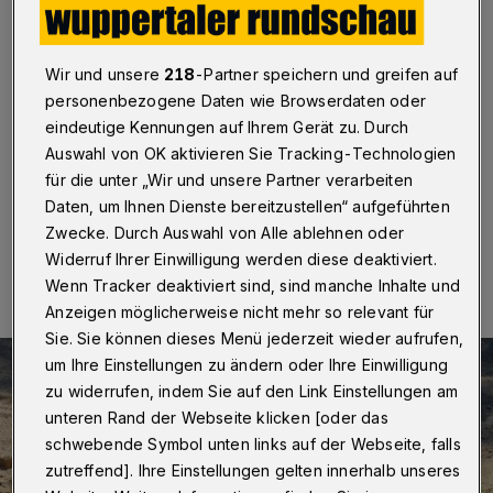
Ende des Jahres saniert
Wuppertal
·
Die Spielplätze Celler Straße, Oberdörnen
Wir und unsere
218
-Partner speichern und greifen auf
und Windhukstraße werden seit Anfang Oktober durch
personenbezogene Daten wie Browserdaten oder
neue Spielgeräte aufgewertet und für Kinder
verschiedener Altersgruppen wieder attraktiver
eindeutige Kennungen auf Ihrem Gerät zu. Durch
gemacht.
Auswahl von OK aktivieren Sie Tracking-Technologien
für die unter „Wir und unsere Partner verarbeiten
Daten, um Ihnen Dienste bereitzustellen“ aufgeführten
Zwecke. Durch Auswahl von Alle ablehnen oder
16.10.2023 , 17:00 Uhr
Eine Minute Lesezeit
Widerruf Ihrer Einwilligung werden diese deaktiviert.
Wenn Tracker deaktiviert sind, sind manche Inhalte und
Anzeigen möglicherweise nicht mehr so relevant für
Sie. Sie können dieses Menü jederzeit wieder aufrufen,
um Ihre Einstellungen zu ändern oder Ihre Einwilligung
zu widerrufen, indem Sie auf den Link Einstellungen am
unteren Rand der Webseite klicken [oder das
schwebende Symbol unten links auf der Webseite, falls
zutreffend]. Ihre Einstellungen gelten innerhalb unseres