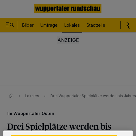
Bilder
Umfrage
Lokales
Stadtteile
Sport
Le
Lokales
Drei Wuppertaler Spielplätze werden bis Jahres
Im Wuppertaler Osten
Drei Spielplätze werden bis