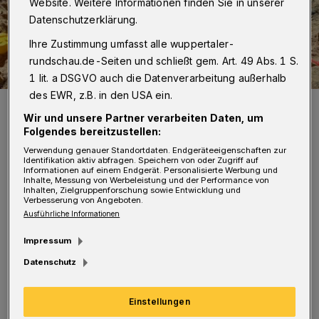
Website. Weitere Informationen finden Sie in unserer
Datenschutzerklärung.
Ihre Zustimmung umfasst alle wuppertaler-
rundschau.de-Seiten und schließt gem. Art. 49 Abs. 1 S.
1 lit. a DSGVO auch die Datenverarbeitung außerhalb
des EWR, z.B. in den USA ein.
Symbolbild.
Wir und unsere Partner verarbeiten Daten, um
Foto: Frauke Riether
Folgendes bereitzustellen:
Verwendung genauer Standortdaten. Endgeräteeigenschaften zur
Identifikation aktiv abfragen. Speichern von oder Zugriff auf
Informationen auf einem Endgerät. Personalisierte Werbung und
Inhalte, Messung von Werbeleistung und der Performance von
Inhalten, Zielgruppenforschung sowie Entwicklung und
Verbesserung von Angeboten.
„Bald können Kinder auf dem Spielplatz in der
Ausführliche Informationen
Windhukstraße als Piraten auf einem
Impressum
Spielschiff in See stechen oder in der
Datenschutz
Nestschaukel oder Schaukelmatte schaukeln.
Auch an die ganz Kleinen wird mit einer
Einstellungen
Spielekombination für Kleinkinder gedacht“,