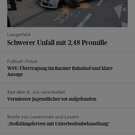
Langerfeld
Schwerer Unfall mit 2,48 Promille
Fußball-Pokal
WSV: Übertragung im Barmer Bahnhof und klare Ansage
WSV: Übertragung im Barmer Bahnhof und klare
Ansage
Seit dem 8. Juli verschollen
Vermisster Jugendlicher tot aufgefunden
Vermisster Jugendlicher tot aufgefunden
Briefe von Leserinnen und Lesern
„Stoßdämpfertest mit Unterbodenbehandlung“
„Stoßdämpfertest mit Unterbodenbehandlung“