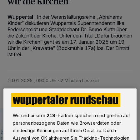
wir die Kirchen"
Wuppertal
·
In der Veranstaltungsreihe „Abrahams
Kinder“ diskutieren Wuppertals Superintendentin Ilka
Federschmidt und Stadtdechant Dr. Bruno Kurth über
die Zukunft der Kirche. Unter dem Titel „Dafür brauchen
wir die Kirchen" geht es am 17. Januar 2025 um 19
Uhr in der „Krawatte“ (Bockmühle 17a) los. Der Eintritt
ist frei.
10.01.2025 , 09:00 Uhr
2 Minuten Lesezeit
Wir und unsere
218
-Partner speichern und greifen auf
personenbezogene Daten wie Browserdaten oder
eindeutige Kennungen auf Ihrem Gerät zu. Durch
Auswahl von OK aktivieren Sie Tracking-Technologien