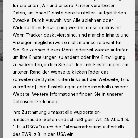
für die unter „Wir und unsere Partner verarbeiten
Daten, um Ihnen Dienste bereitzustellen“ aufgeführten
Zwecke. Durch Auswahl von Alle ablehnen oder
Widerruf Ihrer Einwilligung werden diese deaktiviert.
Wenn Tracker deaktiviert sind, sind manche Inhalte und
Anzeigen möglicherweise nicht mehr so relevant für
Sie. Sie können dieses Menü jederzeit wieder aufrufen,
um Ihre Einstellungen zu ändern oder Ihre Einwilligung
zu widerrufen, indem Sie auf den Link Einstellungen am
Stadtdechant Dr. Bruno Kurth und Superintendentin Ilka
Federschmidt.
unteren Rand der Webseite klicken [oder das
Foto: Daniel Edlauer
schwebende Symbol unten links auf der Webseite, falls
zutreffend]. Ihre Einstellungen gelten innerhalb unseres
Website. Weitere Informationen finden Sie in unserer
Datenschutzerklärung.
Ihre Zustimmung umfasst alle wuppertaler-
Von Sabine Damaschke
rundschau.de-Seiten und schließt gem. Art. 49 Abs. 1 S.
1 lit. a DSGVO auch die Datenverarbeitung außerhalb
des EWR, z.B. in den USA ein.
ie verstehen sich alle als „Abrahams