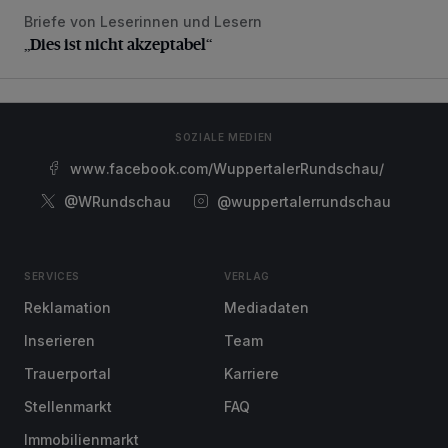
Briefe von Leserinnen und Lesern
„Dies ist nicht akzeptabel“
„Dies ist nicht akzeptabel“
SOZIALE MEDIEN
www.facebook.com/WuppertalerRundschau/
@WRundschau
@wuppertalerrundschau
SERVICES
VERLAG
Reklamation
Mediadaten
Inserieren
Team
Trauerportal
Karriere
Stellenmarkt
FAQ
Immobilienmarkt