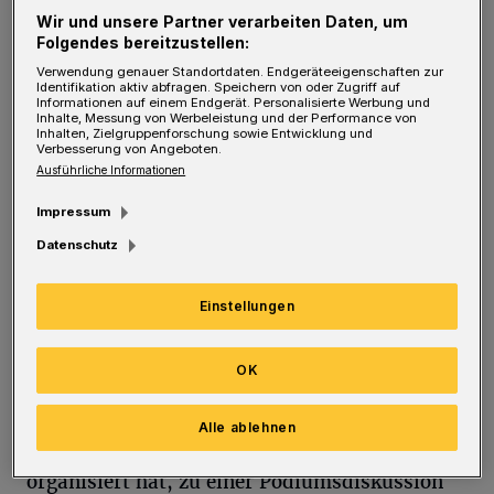
S
Wir und unsere Partner verarbeiten Daten, um
Kinder“: Juden, Christen und Muslime.
Folgendes bereitzustellen:
„Es gibt viel Verbindendes, aber angesichts
Verwendung genauer Standortdaten. Endgeräteeigenschaften zur
der weltweiten Kriege und Krisen wird eher
Identifikation aktiv abfragen. Speichern von oder Zugriff auf
Informationen auf einem Endgerät. Personalisierte Werbung und
Inhalte, Messung von Werbeleistung und der Performance von
das Trennende betont“, bedauert Dorothee van
Inhalten, Zielgruppenforschung sowie Entwicklung und
Verbesserung von Angeboten.
den Borre. Mit der Veranstaltungsreihe
Ausführliche Informationen
„Abrahams Kinder“ möchte die Leiterin der
Impressum
2015 gründeten Flüchtlingsinitiative KOMM
Datenschutz
der evangelischen Kirchengemeinde
Heckinghausen und des Sozialdienstes
Einstellungen
katholischer Frauen (SkF) den interreligiösen
Dialog in Wuppertal wieder stärken.
OK
Nun lädt sie kurz vor Abschluss der Reihe, die
Alle ablehnen
sie gemeinsam mit dem Verein Mizwa
organisiert hat, zu einer Podiumsdiskussion