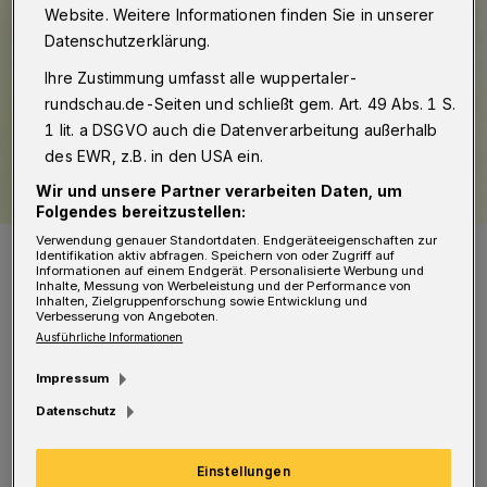
Website. Weitere Informationen finden Sie in unserer
Datenschutzerklärung.
Ihre Zustimmung umfasst alle wuppertaler-
rundschau.de-Seiten und schließt gem. Art. 49 Abs. 1 S.
1 lit. a DSGVO auch die Datenverarbeitung außerhalb
des EWR, z.B. in den USA ein.
Wir und unsere Partner verarbeiten Daten, um
Folgendes bereitzustellen:
Verwendung genauer Standortdaten. Endgeräteeigenschaften zur
Weiteres Amt: Dietmar Bell.
Identifikation aktiv abfragen. Speichern von oder Zugriff auf
Foto: WSW
Informationen auf einem Endgerät. Personalisierte Werbung und
Inhalte, Messung von Werbeleistung und der Performance von
Inhalten, Zielgruppenforschung sowie Entwicklung und
Verbesserung von Angeboten.
Ausführliche Informationen
Impressum
B
ell löst Stadtdirektor Johannes Slawig in
Datenschutz
dieser Funktion ab.
Einstellungen