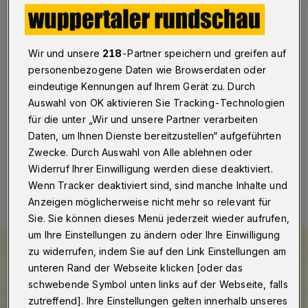
Der SPD-Landtagsabgeordnete Dietmar Bell ist neuer
Vorsitzender des Aufsichtsrates der Wuppertaler
Stadtwerke. Er wurde am Freitag (26. September
Wir und unsere
218
-Partner speichern und greifen auf
2014) von den Aufsichtsräten der drei WSW-
personenbezogene Daten wie Browserdaten oder
Gesellschaften (WSW Wuppertaler Stadtwerke GmbH,
eindeutige Kennungen auf Ihrem Gerät zu. Durch
WSW mobil GmbH, WSW Energie & Wasser AG)
Auswahl von OK aktivieren Sie Tracking-Technologien
gewählt.
für die unter „Wir und unsere Partner verarbeiten
Daten, um Ihnen Dienste bereitzustellen“ aufgeführten
Zwecke. Durch Auswahl von Alle ablehnen oder
27.09.2014 , 16:14 Uhr
Eine Minute Lesezeit
Widerruf Ihrer Einwilligung werden diese deaktiviert.
Wenn Tracker deaktiviert sind, sind manche Inhalte und
Anzeigen möglicherweise nicht mehr so relevant für
Sie. Sie können dieses Menü jederzeit wieder aufrufen,
um Ihre Einstellungen zu ändern oder Ihre Einwilligung
zu widerrufen, indem Sie auf den Link Einstellungen am
unteren Rand der Webseite klicken [oder das
schwebende Symbol unten links auf der Webseite, falls
zutreffend]. Ihre Einstellungen gelten innerhalb unseres