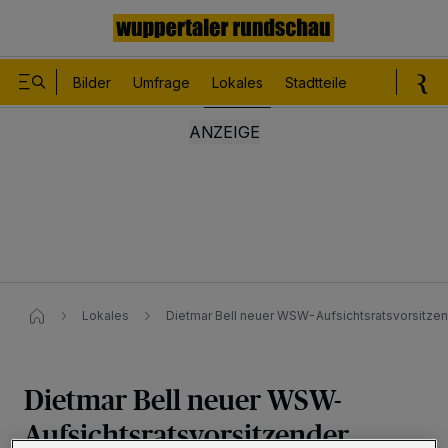
Bilder
Umfrage
Lokales
Stadtteile
Sport
Le
Lokales
Dietmar Bell neuer WSW-Aufsichtsratsvorsitze
Dietmar Bell neuer WSW-
Aufsichtsratsvorsitzender