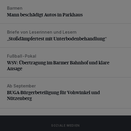
Barmen
Mann beschädigt Autos in Parkhaus
Mann beschädigt Autos in Parkhaus
Briefe von Leserinnen und Lesern
„Stoßdämpfertest mit Unterbodenbehandlung“
„Stoßdämpfertest mit Unterbodenbehandlung“
Fußball-Pokal
WSV: Übertragung im Barmer Bahnhof und klare Ansage
WSV: Übertragung im Barmer Bahnhof und klare
Ansage
Ab September
BUGA-Bürgerbeteiligung für Vohwinkel und Nützenberg
BUGA-Bürgerbeteiligung für Vohwinkel und
Nützenberg
SOZIALE MEDIEN