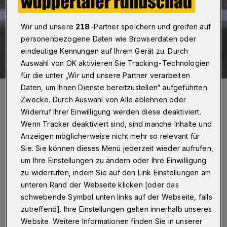
Wir und unsere
218
-Partner speichern und greifen auf
personenbezogene Daten wie Browserdaten oder
eindeutige Kennungen auf Ihrem Gerät zu. Durch
Auswahl von OK aktivieren Sie Tracking-Technologien
für die unter „Wir und unsere Partner verarbeiten
Daten, um Ihnen Dienste bereitzustellen“ aufgeführten
Ananas mal anders.
Zwecke. Durch Auswahl von Alle ablehnen oder
Foto: Max Höllwarth
Widerruf Ihrer Einwilligung werden diese deaktiviert.
Wenn Tracker deaktiviert sind, sind manche Inhalte und
Anzeigen möglicherweise nicht mehr so relevant für
Sie. Sie können dieses Menü jederzeit wieder aufrufen,
um Ihre Einstellungen zu ändern oder Ihre Einwilligung
Von Nina Bossy
zu widerrufen, indem Sie auf den Link Einstellungen am
unteren Rand der Webseite klicken [oder das
D
ie Verständigung mit Peter Rahul ist
schwebende Symbol unten links auf der Webseite, falls
schwierig. "Können wir das leisten?",
zutreffend]. Ihre Einstellungen gelten innerhalb unseres
Website. Weitere Informationen finden Sie in unserer
fragte sich auch Rainer Keßler als Leiter des