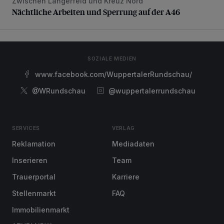
Zwischen Langerfeld und Kreuz Nord
Nächtliche Arbeiten und Sperrung auf der A46
Nächtliche Arbeiten und Sperrung auf der A46
SOZIALE MEDIEN
www.facebook.com/WuppertalerRundschau/
@WRundschau
@wuppertalerrundschau
SERVICES
VERLAG
Reklamation
Mediadaten
Inserieren
Team
Trauerportal
Karriere
Stellenmarkt
FAQ
Immobilienmarkt