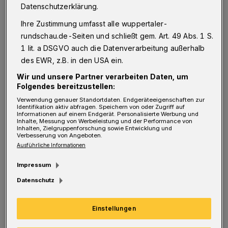
Datenschutzerklärung.
Caritas-Altenzentrums St. Suitbertus, als sich
Ihre Zustimmung umfasst alle wuppertaler-
der junge Inder mit rudimentären
rundschau.de-Seiten und schließt gem. Art. 49 Abs. 1 S.
Deutschkenntnissen bei ihm für ein
1 lit. a DSGVO auch die Datenverarbeitung außerhalb
Freiwilliges Soziales Jahr (FSJ) bewarb. "Wer,
des EWR, z.B. in den USA ein.
wenn nicht wir, war die Antwort, die ich mir
Wir und unsere Partner verarbeiten Daten, um
Folgendes bereitzustellen:
selber gab", erinnert sich Keßler.
Verwendung genauer Standortdaten. Endgeräteeigenschaften zur
Identifikation aktiv abfragen. Speichern von oder Zugriff auf
Informationen auf einem Endgerät. Personalisierte Werbung und
Also begann der 33-Jährige seine Arbeit in der
Inhalte, Messung von Werbeleistung und der Performance von
Inhalten, Zielgruppenforschung sowie Entwicklung und
Großküche des Heimes und fand dort bald eine
Verbesserung von Angeboten.
eigene Art, seine Freude über diese Chance
Ausführliche Informationen
auszudrücken. Mit Ananas, die er zu
Impressum
Paradiesvögeln schnitzte und Lauch, der
Datenschutz
durch seine Hände wie eine Blume
aufzublühen schien.
Einstellungen