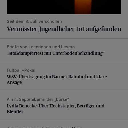
Seit dem 8. Juli verschollen
Vermisster Jugendlicher tot aufgefunden
Briefe von Leserinnen und Lesern
„Stoßdämpfertest mit Unterbodenbehandlung“
„Stoßdämpfertest mit Unterbodenbehandlung“
Fußball-Pokal
WSV: Übertragung im Barmer Bahnhof und klare Ansage
WSV: Übertragung im Barmer Bahnhof und klare
Ansage
Am 4. September in der „börse“
Lydia Benecke: Über Hochstapler, Betrüger und Blender
Lydia Benecke: Über Hochstapler, Betrüger und
Blender