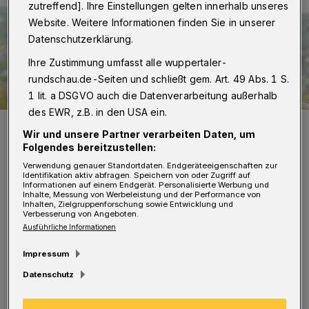
zutreffend]. Ihre Einstellungen gelten innerhalb unseres
Website. Weitere Informationen finden Sie in unserer
Datenschutzerklärung.
Ihre Zustimmung umfasst alle wuppertaler-
rundschau.de-Seiten und schließt gem. Art. 49 Abs. 1 S.
1 lit. a DSGVO auch die Datenverarbeitung außerhalb
des EWR, z.B. in den USA ein.
Prof. Dr. Heinz Sünker.
Wir und unsere Partner verarbeiten Daten, um
Foto: Friederike von Heyden
Folgendes bereitzustellen:
Verwendung genauer Standortdaten. Endgeräteeigenschaften zur
Identifikation aktiv abfragen. Speichern von oder Zugriff auf
Informationen auf einem Endgerät. Personalisierte Werbung und
Inhalte, Messung von Werbeleistung und der Performance von
Inhalten, Zielgruppenforschung sowie Entwicklung und
D
Verbesserung von Angeboten.
er Band versammelt kontroverse
Ausführliche Informationen
Beiträge namhafter Autorinnen und
Impressum
Autoren aus dem In- und Ausland.
Datenschutz
Ausgangspunkt des Buches ist der russische