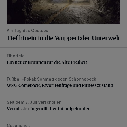
Am Tag des Geotops
Tief hinein in die Wuppertaler Unterwelt
Elberfeld
Ein neuer Brunnen für die Alte Freiheit
Ein neuer Brunnen für die Alte Freiheit
Fußball-Pokal: Sonntag gegen Schonnebeck
WSV: Comeback, Favoritenfrage und Fitnesszustand
WSV: Comeback, Favoritenfrage und Fitnesszustand
Seit dem 8. Juli verschollen
Vermisster Jugendlicher tot aufgefunden
Vermisster Jugendlicher tot aufgefunden
Gesundheit
Bethesda eröffnet ein innovatives Callcenter