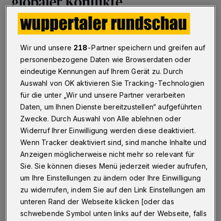
globaler Konflikte
Wuppertal
·
Der Wuppertaler Sozialpädagoge Prof. Dr.
Heinz Sünker legt mit dem neuen Sammelband
„Friedenssicherung in kriegerischen Zeiten?! Politische
Wir und unsere
218
-Partner speichern und greifen auf
Klugheit und intellektuelle Verantwortung heute“ eine
personenbezogene Daten wie Browserdaten oder
hochaktuelle wissenschaftliche Auseinandersetzung
eindeutige Kennungen auf Ihrem Gerät zu. Durch
mit Krieg, Frieden und globaler Unsicherheit vor.
Auswahl von OK aktivieren Sie Tracking-Technologien
für die unter „Wir und unsere Partner verarbeiten
Daten, um Ihnen Dienste bereitzustellen“ aufgeführten
09.01.2026 , 09:30 Uhr
Eine Minute Lesezeit
Zwecke. Durch Auswahl von Alle ablehnen oder
Widerruf Ihrer Einwilligung werden diese deaktiviert.
Wenn Tracker deaktiviert sind, sind manche Inhalte und
Anzeigen möglicherweise nicht mehr so relevant für
Sie. Sie können dieses Menü jederzeit wieder aufrufen,
um Ihre Einstellungen zu ändern oder Ihre Einwilligung
zu widerrufen, indem Sie auf den Link Einstellungen am
unteren Rand der Webseite klicken [oder das
schwebende Symbol unten links auf der Webseite, falls