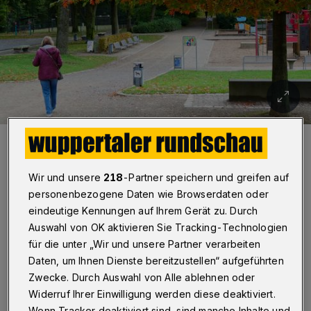
Blick in den Nordpark.
Foto: Achim Otto
Wir und unsere
218
-Partner speichern und greifen auf
personenbezogene Daten wie Browserdaten oder
eindeutige Kennungen auf Ihrem Gerät zu. Durch
Auswahl von OK aktivieren Sie Tracking-Technologien
D
ie unter diesem Dach vereinten
für die unter „Wir und unsere Partner verarbeiten
Daten, um Ihnen Dienste bereitzustellen“ aufgeführten
Parkanlagen zeichnen sich durch ihren
Zwecke. Durch Auswahl von Alle ablehnen oder
hohen Qualitätsstandard, ihre Charakteristik
Widerruf Ihrer Einwilligung werden diese deaktiviert.
und ihre regionale oder überregionale
Wenn Tracker deaktiviert sind, sind manche Inhalte und