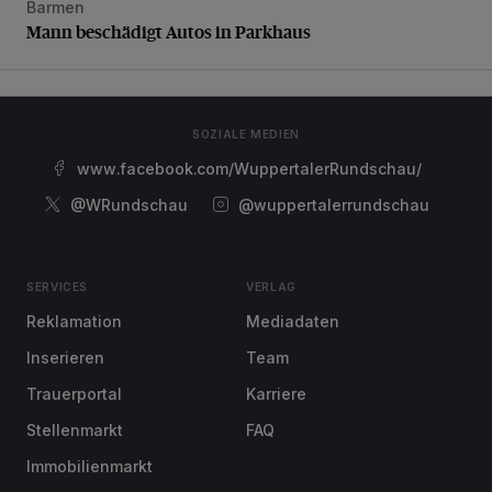
Barmen
Mann beschädigt Autos in Parkhaus
Mann beschädigt Autos in Parkhaus
SOZIALE MEDIEN
www.facebook.com/WuppertalerRundschau/
@WRundschau
@wuppertalerrundschau
SERVICES
VERLAG
Reklamation
Mediadaten
Inserieren
Team
Trauerportal
Karriere
Stellenmarkt
FAQ
Immobilienmarkt