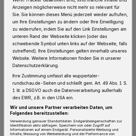
Bedeutung aus. Der Nordpark ist nach der
Anzeigen möglicherweise nicht mehr so relevant für
Sie. Sie können dieses Menü jederzeit wieder aufrufen,
Hardt mit dem Botanischen Garten, dem Zoo,
um Ihre Einstellungen zu ändern oder Ihre Einwilligung
den Barmer Anlagen, dem Adolf-Vorwerk-
zu widerrufen, indem Sie auf den Link Einstellungen am
Park und dem Skulpturenpark Waldfrieden
unteren Rand der Webseite klicken [oder das
das sechste Mitglied der Wuppertaler
schwebende Symbol unten links auf der Webseite, falls
zutreffend]. Ihre Einstellungen gelten innerhalb unseres
Parklandschaft, das in das EGHN
Website. Weitere Informationen finden Sie in unserer
aufgenommen wird. Dort findet er sich in
Datenschutzerklärung.
bester Gesellschaft mit bekannten Gärten und
Ihre Zustimmung umfasst alle wuppertaler-
Parks in Großbritannien, Frankreich, den
rundschau.de-Seiten und schließt gem. Art. 49 Abs. 1 S.
Niederlanden und Skandinavien.
1 lit. a DSGVO auch die Datenverarbeitung außerhalb
des EWR, z.B. in den USA ein.
„Wir sind sehr stolz, dass der Nordpark nun
Wir und unsere Partner verarbeiten Daten, um
Folgendes bereitzustellen:
auch zu dieser illustren Runde von Park- und
Verwendung genauer Standortdaten. Endgeräteeigenschaften zur
Gartenanlagen in Europa gehört“, so
Identifikation aktiv abfragen. Speichern von oder Zugriff auf
Informationen auf einem Endgerät. Personalisierte Werbung und
Oberbürgermeister Uwe Schneidewind. „Und
Inhalte, Messung von Werbeleistung und der Performance von