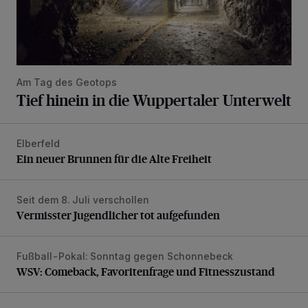
Am Tag des Geotops
Tief hinein in die Wuppertaler Unterwelt
Elberfeld
Ein neuer Brunnen für die Alte Freiheit
Ein neuer Brunnen für die Alte Freiheit
Seit dem 8. Juli verschollen
Vermisster Jugendlicher tot aufgefunden
Vermisster Jugendlicher tot aufgefunden
Fußball-Pokal: Sonntag gegen Schonnebeck
WSV: Comeback, Favoritenfrage und Fitnesszustand
WSV: Comeback, Favoritenfrage und Fitnesszustand