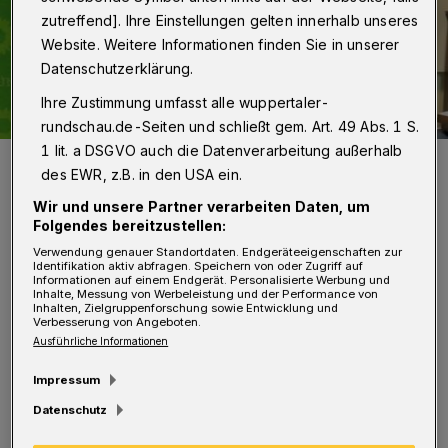
zutreffend]. Ihre Einstellungen gelten innerhalb unseres
Website. Weitere Informationen finden Sie in unserer
Datenschutzerklärung.
Ihre Zustimmung umfasst alle wuppertaler-
rundschau.de-Seiten und schließt gem. Art. 49 Abs. 1 S.
1 lit. a DSGVO auch die Datenverarbeitung außerhalb
Anja Liebert.
des EWR, z.B. in den USA ein.
Foto: Grüne Wuppertal
Wir und unsere Partner verarbeiten Daten, um
Folgendes bereitzustellen:
Verwendung genauer Standortdaten. Endgeräteeigenschaften zur
Identifikation aktiv abfragen. Speichern von oder Zugriff auf
Informationen auf einem Endgerät. Personalisierte Werbung und
Inhalte, Messung von Werbeleistung und der Performance von
„Wir investieren weiter in die frühkindliche
Inhalten, Zielgruppenforschung sowie Entwicklung und
Verbesserung von Angeboten.
Bildung und damit auch in die Vereinbarkeit
Ausführliche Informationen
von Beruf und Familie sowie in das Rückgrat
Impressum
unserer Wirtschaft“, so Liebert. Verlässliche
Datenschutz
und qualitativ hochwertige frühkindliche