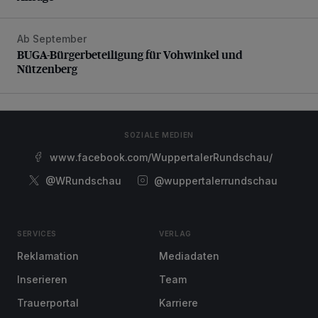
Ab September
BUGA-Bürgerbeteiligung für Vohwinkel und Nützenberg
BUGA-Bürgerbeteiligung für Vohwinkel und
Nützenberg
SOZIALE MEDIEN
www.facebook.com/WuppertalerRundschau/
@WRundschau
@wuppertalerrundschau
SERVICES
VERLAG
Reklamation
Mediadaten
Inserieren
Team
Trauerportal
Karriere