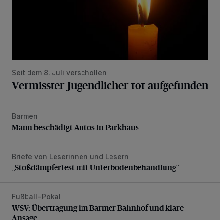
Seit dem 8. Juli verschollen
Vermisster Jugendlicher tot aufgefunden
Barmen
Mann beschädigt Autos in Parkhaus
Mann beschädigt Autos in Parkhaus
Briefe von Leserinnen und Lesern
„Stoßdämpfertest mit Unterbodenbehandlung“
„Stoßdämpfertest mit Unterbodenbehandlung“
Fußball-Pokal
WSV: Übertragung im Barmer Bahnhof und klare Ansage
WSV: Übertragung im Barmer Bahnhof und klare
Ansage