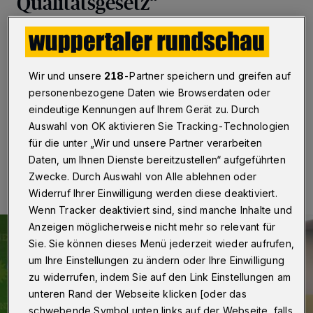
Qualitätsgesetz“
Wuppertal / Berlin
·
Die Wuppertaler Grünen-
Bundestagsabgeordnete Anja Liebert begrüßt das neue
„KiTa-Qualitätsgesetz“. Damit löse die Ampel-
Wir und unsere
218
-Partner speichern und greifen auf
Regierung ein zentrales Versprechen des
Koalitionsvertrags ein.
personenbezogene Daten wie Browserdaten oder
eindeutige Kennungen auf Ihrem Gerät zu. Durch
Auswahl von OK aktivieren Sie Tracking-Technologien
für die unter „Wir und unsere Partner verarbeiten
15.10.2024 , 09:30 Uhr
Eine Minute Lesezeit
Daten, um Ihnen Dienste bereitzustellen“ aufgeführten
Zwecke. Durch Auswahl von Alle ablehnen oder
Widerruf Ihrer Einwilligung werden diese deaktiviert.
Wenn Tracker deaktiviert sind, sind manche Inhalte und
Anzeigen möglicherweise nicht mehr so relevant für
Sie. Sie können dieses Menü jederzeit wieder aufrufen,
um Ihre Einstellungen zu ändern oder Ihre Einwilligung
zu widerrufen, indem Sie auf den Link Einstellungen am
unteren Rand der Webseite klicken [oder das
schwebende Symbol unten links auf der Webseite, falls