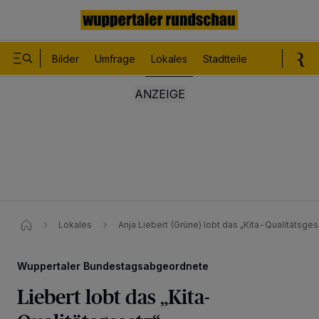
Bilder
Umfrage
Lokales
Stadtteile
Sport
Le
Lokales
Anja Liebert (Grüne) lobt das „Kita-Qualitätsges
Wuppertaler Bundestagsabgeordnete
Liebert lobt das „Kita-