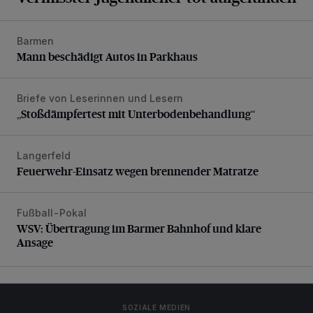
Barmen
Mann beschädigt Autos in Parkhaus
Mann beschädigt Autos in Parkhaus
Briefe von Leserinnen und Lesern
„Stoßdämpfertest mit Unterbodenbehandlung“
„Stoßdämpfertest mit Unterbodenbehandlung“
Langerfeld
Feuerwehr-Einsatz wegen brennender Matratze
Feuerwehr-Einsatz wegen brennender Matratze
Fußball-Pokal
WSV: Übertragung im Barmer Bahnhof und klare Ansage
WSV: Übertragung im Barmer Bahnhof und klare
Ansage
SOZIALE MEDIEN