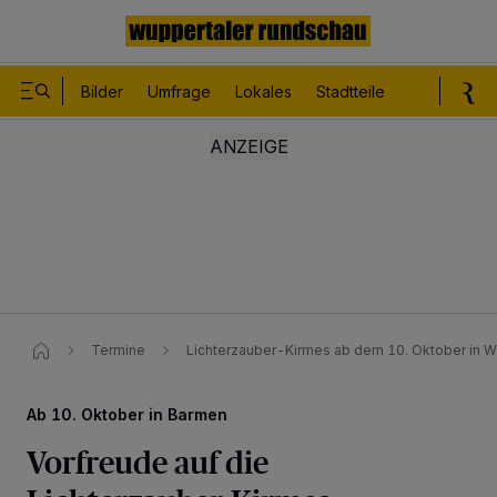
Bilder
Umfrage
Lokales
Stadtteile
Sport
Le
Termine
Lichterzauber-Kirmes ab dem 10. Oktober in 
Ab 10. Oktober in Barmen
Vorfreude auf die