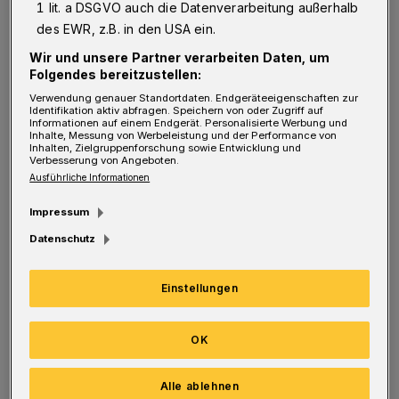
komplett mit geschlossenen und
1 lit. a DSGVO auch die Datenverarbeitung außerhalb
des EWR, z.B. in den USA ein.
klimatisierten Gondeln in der Schwebebahn-
Wir und unsere Partner verarbeiten Daten, um
Stadt. Auf dem Johannes-Rau-Platz steht
Folgendes bereitzustellen:
auch das große Kindersportkarussell.
Verwendung genauer Standortdaten. Endgeräteeigenschaften zur
Identifikation aktiv abfragen. Speichern von oder Zugriff auf
Informationen auf einem Endgerät. Personalisierte Werbung und
Inhalte, Messung von Werbeleistung und der Performance von
Inhalten, Zielgruppenforschung sowie Entwicklung und
Verbesserung von Angeboten.
Ausführliche Informationen
Impressum
Datenschutz
Einstellungen
OK
Alle ablehnen