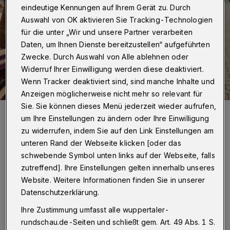
eindeutige Kennungen auf Ihrem Gerät zu. Durch
Auswahl von OK aktivieren Sie Tracking-Technologien
für die unter „Wir und unsere Partner verarbeiten
Daten, um Ihnen Dienste bereitzustellen“ aufgeführten
Zwecke. Durch Auswahl von Alle ablehnen oder
Widerruf Ihrer Einwilligung werden diese deaktiviert.
Wenn Tracker deaktiviert sind, sind manche Inhalte und
Anzeigen möglicherweise nicht mehr so relevant für
Sie. Sie können dieses Menü jederzeit wieder aufrufen,
Symbolbild.
um Ihre Einstellungen zu ändern oder Ihre Einwilligung
Foto: Schaustellerverband
zu widerrufen, indem Sie auf den Link Einstellungen am
unteren Rand der Webseite klicken [oder das
schwebende Symbol unten links auf der Webseite, falls
zutreffend]. Ihre Einstellungen gelten innerhalb unseres
D
Website. Weitere Informationen finden Sie in unserer
er Schausteller Rudolf Barth baut das
Datenschutzerklärung.
rund 45 Meter hohe „Sonnenrad“ vor
Ihre Zustimmung umfasst alle wuppertaler-
dem Rathaus auf. Erstmals präsentiert es sich
rundschau.de-Seiten und schließt gem. Art. 49 Abs. 1 S.