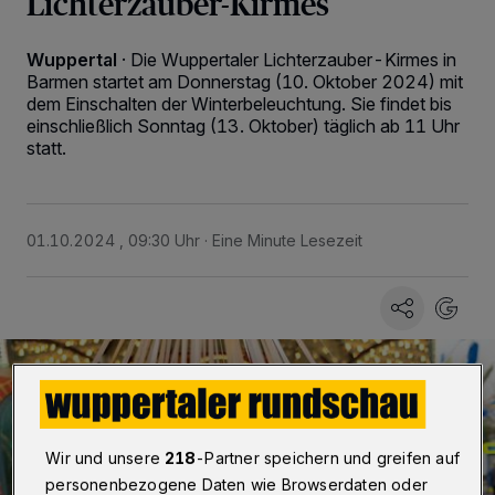
Lichterzauber-Kirmes
Wuppertal
·
Die Wuppertaler Lichterzauber-Kirmes in
Barmen startet am Donnerstag (10. Oktober 2024) mit
dem Einschalten der Winterbeleuchtung. Sie findet bis
einschließlich Sonntag (13. Oktober) täglich ab 11 Uhr
statt.
01.10.2024 , 09:30 Uhr
Eine Minute Lesezeit
Wir und unsere
218
-Partner speichern und greifen auf
personenbezogene Daten wie Browserdaten oder