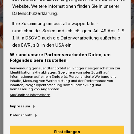
Website. Weitere Informationen finden Sie in unserer
Datenschutzerklärung.
Ihre Zustimmung umfasst alle wuppertaler-
rundschau.de-Seiten und schließt gem. Art. 49 Abs. 1 S.
1 lit. a DSGVO auch die Datenverarbeitung außerhalb
des EWR, z.B. in den USA ein.
Eine Archäologin bei der Arbeit an der Schwanenstraße.
Wir und unsere Partner verarbeiten Daten, um
Folgendes bereitzustellen:
Foto: Presseamt Wuppertal
Verwendung genauer Standortdaten. Endgeräteeigenschaften zur
Identifikation aktiv abfragen. Speichern von oder Zugriff auf
Informationen auf einem Endgerät. Personalisierte Werbung und
Inhalte, Messung von Werbeleistung und der Performance von
Inhalten, Zielgruppenforschung sowie Entwicklung und
Verbesserung von Angeboten.
N
Ausführliche Informationen
un haben Archäologen einen
Impressum
spannenden Fund gemacht, berichtet
Datenschutz
die Pressestelle der Stadt.
Einstellungen
Die Expertem haben festgestellt, dass sich