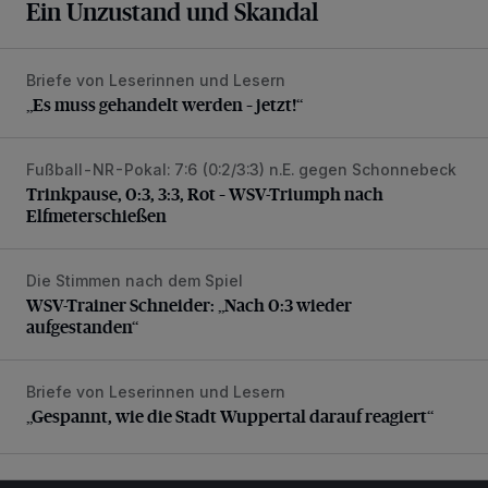
Ein Unzustand und Skandal
Briefe von Leserinnen und Lesern
„Es muss gehandelt werden – jetzt!“
„Es muss gehandelt werden – jetzt!“
Fußball-NR-Pokal: 7:6 (0:2/3:3) n.E. gegen Schonnebeck
Trinkpause, 0:3, 3:3, Rot – WSV-Triumph nach Elfmetersc
Trinkpause, 0:3, 3:3, Rot – WSV-Triumph nach
Elfmeterschießen
Die Stimmen nach dem Spiel
WSV-Trainer Schneider: „Nach 0:3 wieder aufgestanden“
WSV-Trainer Schneider: „Nach 0:3 wieder
aufgestanden“
Briefe von Leserinnen und Lesern
„Gespannt, wie die Stadt Wuppertal darauf reagiert“
„Gespannt, wie die Stadt Wuppertal darauf reagiert“