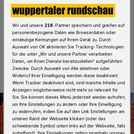
Wuppertal
·
In der Schwanenstraße wird seit Anfang
Juli gebaut: Die Stadtwerke verlegen Leitungen, ehe die
Straße eine neue Pflasterung bekommt. Mit einer
Wir und unsere
218
-Partner speichern und greifen auf
einheitlichen neuen Pflasterung für die ganze
personenbezogene Daten wie Browserdaten oder
Elberfelder Innenstadt soll ein frisches Erscheinungsbild
eindeutige Kennungen auf Ihrem Gerät zu. Durch
für die City entstehen.
Auswahl von OK aktivieren Sie Tracking-Technologien
für die unter „Wir und unsere Partner verarbeiten
Daten, um Ihnen Dienste bereitzustellen“ aufgeführten
22.08.2016 , 12:18 Uhr
Eine Minute Lesezeit
Zwecke. Durch Auswahl von Alle ablehnen oder
Widerruf Ihrer Einwilligung werden diese deaktiviert.
Wenn Tracker deaktiviert sind, sind manche Inhalte und
Anzeigen möglicherweise nicht mehr so relevant für
Sie. Sie können dieses Menü jederzeit wieder aufrufen,
um Ihre Einstellungen zu ändern oder Ihre Einwilligung
zu widerrufen, indem Sie auf den Link Einstellungen am
unteren Rand der Webseite klicken [oder das
schwebende Symbol unten links auf der Webseite, falls
zutreffend]. Ihre Einstellungen gelten innerhalb unseres