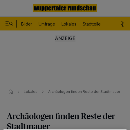
Bilder
Umfrage
Lokales
Stadtteile
Sport
Le
Lokales
Archäologen finden Reste der Stadtmauer
Archäologen finden Reste der
Stadtmauer