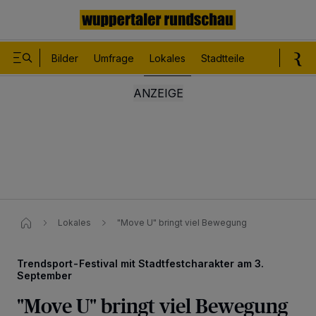
Bilder
Umfrage
Lokales
Stadtteile
Sport
Le
Lokales
"Move U" bringt viel Bewegung
Trendsport-Festival mit Stadtfestcharakter am 3.
September
"Move U" bringt viel Bewegung