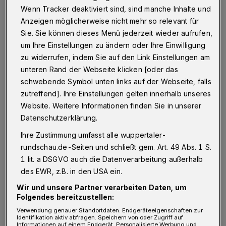
Die Premiere 2014 war ein Riesenerfolg. Das Wetter spielte mit und
Wenn Tracker deaktiviert sind, sind manche Inhalte und
rund 3.000 Menschen zog es auf das Bergische Plateau. Dieses
Jahr wollen die Veranstalter das noch toppen.
Anzeigen möglicherweise nicht mehr so relevant für
Foto: Julian Schuster
Sie. Sie können dieses Menü jederzeit wieder aufrufen,
um Ihre Einstellungen zu ändern oder Ihre Einwilligung
zu widerrufen, indem Sie auf den Link Einstellungen am
unteren Rand der Webseite klicken [oder das
schwebende Symbol unten links auf der Webseite, falls
Von Nina Bossy
zutreffend]. Ihre Einstellungen gelten innerhalb unseres
Website. Weitere Informationen finden Sie in unserer
S
Datenschutzerklärung.
ie wollen Dynamik in die Stadt bringen,
Ihre Zustimmung umfasst alle wuppertaler-
ohne jemanden auszuschließen. Das ist
rundschau.de-Seiten und schließt gem. Art. 49 Abs. 1 S.
die Vision, die Johannes Berg und Sebastian
1 lit. a DSGVO auch die Datenverarbeitung außerhalb
Gies mit dem 3. September verbinden.
des EWR, z.B. in den USA ein.
Konkret: "Ein Trendsport-Festival mit
Wir und unsere Partner verarbeiten Daten, um
Folgendes bereitzustellen:
Stadtfestcharakter", sagt Sebastian Gies.
Verwendung genauer Standortdaten. Endgeräteeigenschaften zur
Kurzum, "Move U", ein Tag, der ganz
Identifikation aktiv abfragen. Speichern von oder Zugriff auf
Informationen auf einem Endgerät. Personalisierte Werbung und