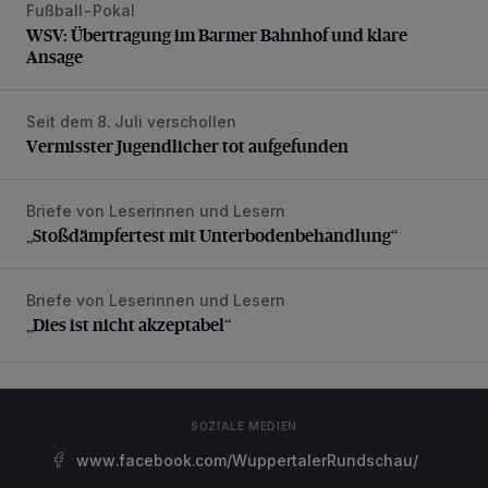
Fußball-Pokal
WSV: Übertragung im Barmer Bahnhof und klare Ansage
WSV: Übertragung im Barmer Bahnhof und klare
Ansage
Seit dem 8. Juli verschollen
Vermisster Jugendlicher tot aufgefunden
Vermisster Jugendlicher tot aufgefunden
Briefe von Leserinnen und Lesern
„Stoßdämpfertest mit Unterbodenbehandlung“
„Stoßdämpfertest mit Unterbodenbehandlung“
Briefe von Leserinnen und Lesern
„Dies ist nicht akzeptabel“
„Dies ist nicht akzeptabel“
SOZIALE MEDIEN
www.facebook.com/WuppertalerRundschau/