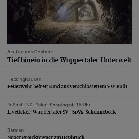
Am Tag des Geotops
Tief hinein in die Wuppertaler Unterwelt
Heckinghausen
Feuerwehr befreit Kind aus verschlossenem VW Bulli
Feuerwehr befreit Kind aus verschlossenem VW Bulli
Fußball-NR-Pokal: Sonntag ab 15 Uhr
Liveticker: Wuppertaler SV – SpVg. Schonnebeck
Liveticker: Wuppertaler SV – SpVg. Schonnebeck
Barmen
Neuer Projekteigner am Heubruch
Neuer Projekteigner am Heubruch