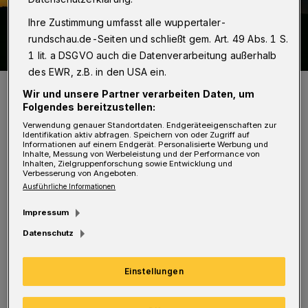
Ihre Zustimmung umfasst alle wuppertaler-
rundschau.de-Seiten und schließt gem. Art. 49 Abs. 1 S.
1 lit. a DSGVO auch die Datenverarbeitung außerhalb
des EWR, z.B. in den USA ein.
Foto: Achim Otto
Wir und unsere Partner verarbeiten Daten, um
Folgendes bereitzustellen:
Verwendung genauer Standortdaten. Endgeräteeigenschaften zur
Identifikation aktiv abfragen. Speichern von oder Zugriff auf
Informationen auf einem Endgerät. Personalisierte Werbung und
Inhalte, Messung von Werbeleistung und der Performance von
Inhalten, Zielgruppenforschung sowie Entwicklung und
So fielen am 16. April an vielen Messstationen
Verbesserung von Angeboten.
Ausführliche Informationen
z. B. Bever-Talsperre (Hückeswagen),
Klärwerk Buchenhofen (Wuppertal-Sonnborn)
Impressum
oder auch an der Großen Dhünn-Talsperre
Datenschutz
(Wermelskirchen) zwischen 16 bis 17 Liter pro
Quadratmeter an Niederschlag zum Teil in
Einstellungen
Flockenform.