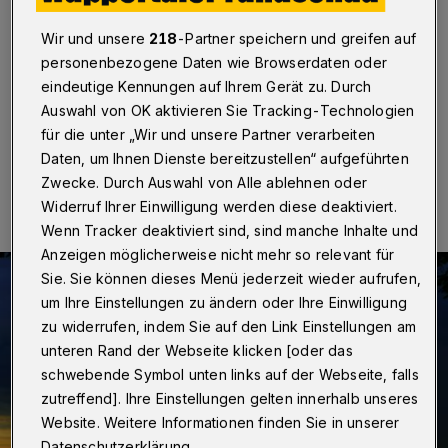
Wuppertal
·
Dass der April seinem Namen alle Ehre
machte, zeigen die Auswertungen des
Wir und unsere
218
-Partner speichern und greifen auf
Wupperverbandes. Von Ostersonntag auf Ostermontag
personenbezogene Daten wie Browserdaten oder
brachte er noch einmal bis ins Flachland Schnee.
eindeutige Kennungen auf Ihrem Gerät zu. Durch
Auswahl von OK aktivieren Sie Tracking-Technologien
für die unter „Wir und unsere Partner verarbeiten
Daten, um Ihnen Dienste bereitzustellen“ aufgeführten
18.05.2017 , 18:07 Uhr
Eine Minute Lesezeit
Zwecke. Durch Auswahl von Alle ablehnen oder
Widerruf Ihrer Einwilligung werden diese deaktiviert.
Wenn Tracker deaktiviert sind, sind manche Inhalte und
Anzeigen möglicherweise nicht mehr so relevant für
Sie. Sie können dieses Menü jederzeit wieder aufrufen,
um Ihre Einstellungen zu ändern oder Ihre Einwilligung
zu widerrufen, indem Sie auf den Link Einstellungen am
unteren Rand der Webseite klicken [oder das
schwebende Symbol unten links auf der Webseite, falls
zutreffend]. Ihre Einstellungen gelten innerhalb unseres
Website. Weitere Informationen finden Sie in unserer
Datenschutzerklärung.