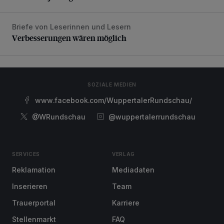
Briefe von Leserinnen und Lesern
Verbesserungen wären möglich
Verbesserungen wären möglich
SOZIALE MEDIEN
www.facebook.com/WuppertalerRundschau/
@WRundschau
@wuppertalerrundschau
SERVICES
VERLAG
Reklamation
Mediadaten
Inserieren
Team
Trauerportal
Karriere
Stellenmarkt
FAQ