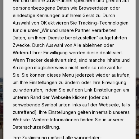
Wir und unsere
218
-Partner speichern und greifen auf
personenbezogene Daten wie Browserdaten oder
Am Wall 36 ist der Grundstein für das neue
eindeutige Kennungen auf Ihrem Gerät zu. Durch
Geschäftshaus gelegt worden. Es soll im vierten Quartal
Auswahl von OK aktivieren Sie Tracking-Technologien
2015 eröffnet werden.
für die unter „Wir und unsere Partner verarbeiten
Daten, um Ihnen Dienste bereitzustellen“ aufgeführten
Zwecke. Durch Auswahl von Alle ablehnen oder
30.01.2015 , 12:02 Uhr
Eine Minute Lesezeit
Widerruf Ihrer Einwilligung werden diese deaktiviert.
Wenn Tracker deaktiviert sind, sind manche Inhalte und
Anzeigen möglicherweise nicht mehr so relevant für
Sie. Sie können dieses Menü jederzeit wieder aufrufen,
um Ihre Einstellungen zu ändern oder Ihre Einwilligung
zu widerrufen, indem Sie auf den Link Einstellungen am
unteren Rand der Webseite klicken [oder das
schwebende Symbol unten links auf der Webseite, falls
zutreffend]. Ihre Einstellungen gelten innerhalb unseres
Website. Weitere Informationen finden Sie in unserer
Datenschutzerklärung.
Ihre Zustimmung umfasst alle wuppertaler-