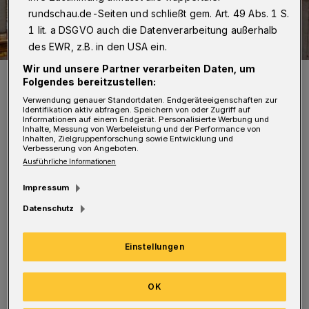
rundschau.de-Seiten und schließt gem. Art. 49 Abs. 1 S.
1 lit. a DSGVO auch die Datenverarbeitung außerhalb
des EWR, z.B. in den USA ein.
Wir und unsere Partner verarbeiten Daten, um
Im stehen gebliebenen Kellergeschoss des ehemaligen
Folgendes bereitzustellen:
Kaufhauses Koch am Wall wurde die Zeitkapsel für künftige
Generationen einbetoniert.
Verwendung genauer Standortdaten. Endgeräteeigenschaften zur
Foto: Landmarken
Identifikation aktiv abfragen. Speichern von oder Zugriff auf
Informationen auf einem Endgerät. Personalisierte Werbung und
Inhalte, Messung von Werbeleistung und der Performance von
Inhalten, Zielgruppenforschung sowie Entwicklung und
Verbesserung von Angeboten.
Ausführliche Informationen
Impressum
Die Aachener Landmarken AG investiert rund
Datenschutz
16 Millionen Euro. Hauptmieter wird die Rinke
Treuhand GmbH, die rund 4.400
Einstellungen
Quadratmeter große Büroräume bezieht.
OK
"Darüber hinaus stehen im Erdgeschoss und