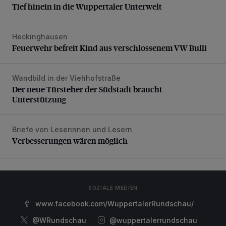
Tief hinein in die Wuppertaler Unterwelt
Heckinghausen
Feuerwehr befreit Kind aus verschlossenem VW Bulli
Feuerwehr befreit Kind aus verschlossenem VW Bulli
Wandbild in der Viehhofstraße
Der neue Türsteher der Südstadt braucht Unterstützung
Der neue Türsteher der Südstadt braucht
Unterstützung
Briefe von Leserinnen und Lesern
Verbesserungen wären möglich
Verbesserungen wären möglich
SOZIALE MEDIEN
www.facebook.com/WuppertalerRundschau/
@WRundschau
@wuppertalerrundschau