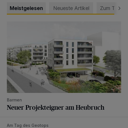
Meistgelesen
Neueste Artikel
Zum Thema
Neuer Projekteigner am Heubruch
Barmen
Neuer Projekteigner am Heubruch
Am Tag des Geotops
Tief hinein in die Wuppertaler Unterwelt