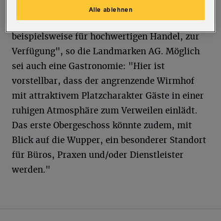
im ersten Obergeschoss des Neubaus
Alle ablehnen
zusammen noch zirka 2.100 Quadratmeter,
beispielsweise für hochwertigen Handel, zur
Verfügung", so die Landmarken AG. Möglich
sei auch eine Gastronomie: "Hier ist
vorstellbar, dass der angrenzende Wirmhof
mit attraktivem Platzcharakter Gäste in einer
ruhigen Atmosphäre zum Verweilen einlädt.
Das erste Obergeschoss könnte zudem, mit
Blick auf die Wupper, ein besonderer Standort
für Büros, Praxen und/oder Dienstleister
werden."