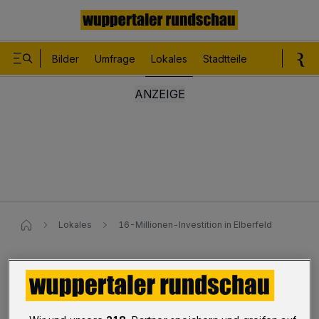
Bilder
Umfrage
Lokales
Stadtteile
Sport
Le
Lokales
16-Millionen-Investition in Elberfeld
16-Millionen-Investition in
Elberfeld