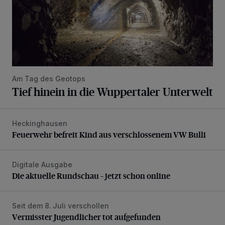
Am Tag des Geotops
Tief hinein in die Wuppertaler Unterwelt
Heckinghausen
Feuerwehr befreit Kind aus verschlossenem VW Bulli
Feuerwehr befreit Kind aus verschlossenem VW Bulli
Digitale Ausgabe
Die aktuelle Rundschau – jetzt schon online
Die aktuelle Rundschau – jetzt schon online
Seit dem 8. Juli verschollen
Vermisster Jugendlicher tot aufgefunden
Vermisster Jugendlicher tot aufgefunden