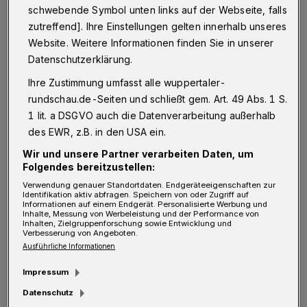
Zitaten schafft er wunderbar
schwebende Symbol unten links auf der Webseite, falls
poetische Momente.
zutreffend]. Ihre Einstellungen gelten innerhalb unseres
Website. Weitere Informationen finden Sie in unserer
Datenschutzerklärung.
Schwupps, ganz lässig springt Batman alias
Ihre Zustimmung umfasst alle wuppertaler-
Tom Wingfield (Konstantin Rickert) aufs Dach
rundschau.de-Seiten und schließt gem. Art. 49 Abs. 1 S.
des blauen Überseecontainers. Drinnen, so
1 lit. a DSGVO auch die Datenverarbeitung außerhalb
werden wir später sehen, befinden sich
des EWR, z.B. in den USA ein.
sämtliche Erinnerungsstücke seines alten
Wir und unsere Partner verarbeiten Daten, um
Lebens, samt seiner Familie. Denn genau da
Folgendes bereitzustellen:
leben sie, seine Mutter Amanda (Julia Wolff)
Verwendung genauer Standortdaten. Endgeräteeigenschaften zur
Identifikation aktiv abfragen. Speichern von oder Zugriff auf
Informationen auf einem Endgerät. Personalisierte Werbung und
und seine Schwester Laura (Lena Vogt), in der
Inhalte, Messung von Werbeleistung und der Performance von
Inhalten, Zielgruppenforschung sowie Entwicklung und
Erinnerung. In seiner — und in ihrer eigenen.
Verbesserung von Angeboten.
Tom selbst, der hier als Erzähler auftritt, hat
Ausführliche Informationen
den Absprung geschafft aus dieser
Impressum
Geisterwelt. Ein Gefangener seiner
Datenschutz