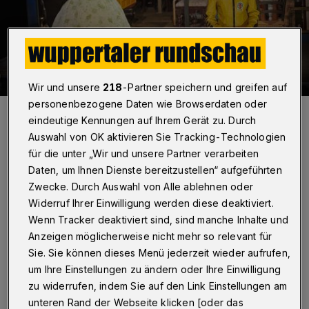
Wir und unsere
218
-Partner speichern und greifen auf
personenbezogene Daten wie Browserdaten oder
Mutter Amanda (Julia Wolff) lässt ihren Scarlett-O’Hara-
eindeutige Kennungen auf Ihrem Gerät zu. Durch
Südstaaten-Charme spielen, um Jim (Alexander Peiler) zu
umgarnen, während Tochter Laura (Lena Vogt) im Uma-Thurman-
Auswahl von OK aktivieren Sie Tracking-Technologien
Gedächtnis-Anzug versucht, der Welt am Plattenspieler zu
entfliehen.
für die unter „Wir und unsere Partner verarbeiten
Foto: Wuppertaler Bühnen / Uwe Schinkel
Daten, um Ihnen Dienste bereitzustellen“ aufgeführten
Zwecke. Durch Auswahl von Alle ablehnen oder
Widerruf Ihrer Einwilligung werden diese deaktiviert.
Wenn Tracker deaktiviert sind, sind manche Inhalte und
Anzeigen möglicherweise nicht mehr so relevant für
Von Nicole Bolz
Sie. Sie können dieses Menü jederzeit wieder aufrufen,
um Ihre Einstellungen zu ändern oder Ihre Einwilligung
M
zu widerrufen, indem Sie auf den Link Einstellungen am
it musikalischen und filmischen
unteren Rand der Webseite klicken [oder das