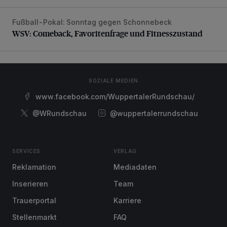
Fußball-Pokal: Sonntag gegen Schonnebeck
WSV: Comeback, Favoritenfrage und Fitnesszustand
WSV: Comeback, Favoritenfrage und Fitnesszustand
SOZIALE MEDIEN
www.facebook.com/WuppertalerRundschau/
@WRundschau
@wuppertalerrundschau
SERVICES
VERLAG
Reklamation
Mediadaten
Inserieren
Team
Trauerportal
Karriere
Stellenmarkt
FAQ