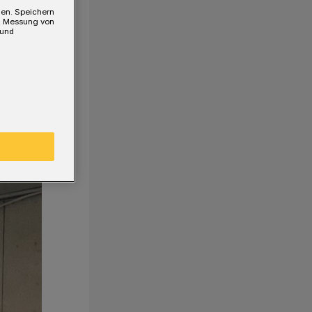
gen. Speichern
e, Messung von
 und