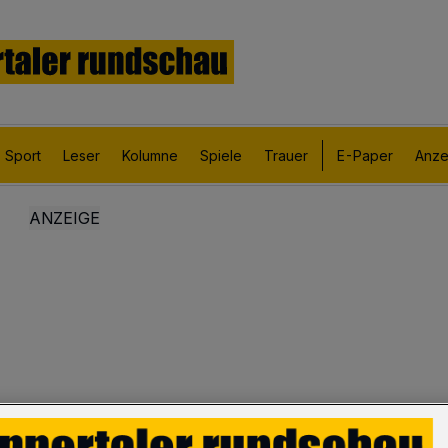
Sport
Leser
Kolumne
Spiele
Trauer
E-Paper
Anze