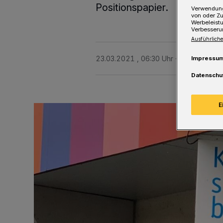
Positionspapier.
Verwendung
von oder Zu
Werbeleist
Verbesseru
Ausführliche
23.03.2021 , 06:30 Uhr
Eine Minute L
Impressu
Datenschu
E