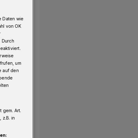
e Daten wie
ahl von OK
r
. Durch
aktiviert.
erweise
frufen, um
e auf den
ebende
elten
 gem. Art.
z.B. in
en: