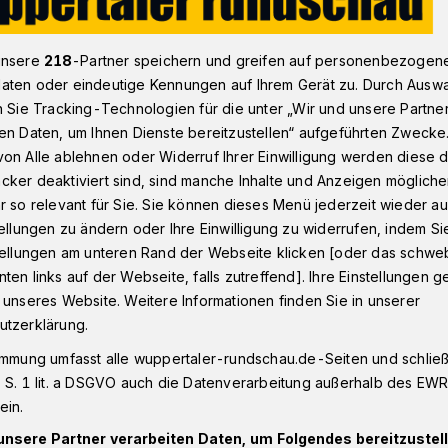
unsere
218
-Partner speichern und greifen auf personenbezogen
ologie und Kinderschutzbund: Kritik an Pandemiemanagement
aten oder eindeutige Kennungen auf Ihrem Gerät zu. Durch Ausw
n Sie Tracking-Technologien für die unter „Wir und unsere Partne
en Daten, um Ihnen Dienste bereitzustellen“ aufgeführten Zwecke
on Alle ablehnen oder Widerruf Ihrer Einwilligung werden diese de
cker deaktiviert sind, sind manche Inhalte und Anzeigen möglich
sschutz gegen
r so relevant für Sie. Sie können dieses Menü jederzeit wieder au
tellungen zu ändern oder Ihre Einwilligung zu widerrufen, indem Si
 ausgespielt“
stellungen am unteren Rand der Webseite klicken [oder das schw
ten links auf der Webseite, falls zutreffend]. Ihre Einstellungen g
 unseres Website. Weitere Informationen finden Sie in unserer
utzerklärung.
rfnissen und Interessen, Sorgen und
immung umfasst alle wuppertaler-rundschau.de-Seiten und schließt
eisen kommen Kinder und Jugendliche im
 S. 1 lit. a DSGVO auch die Datenverarbeitung außerhalb des EWR, 
nt nicht vor.“ Das kritisieren der
ein.
logie NRW und der in Wuppertal
d in NRW in einem gemeinsamen
unsere Partner verarbeiten Daten, um Folgendes bereitzustell