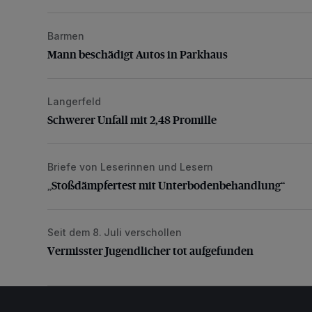
Barmen
Mann beschädigt Autos in Parkhaus
Mann beschädigt Autos in Parkhaus
Langerfeld
Schwerer Unfall mit 2,48 Promille
Schwerer Unfall mit 2,48 Promille
Briefe von Leserinnen und Lesern
„Stoßdämpfertest mit Unterbodenbehandlung“
„Stoßdämpfertest mit Unterbodenbehandlung“
Seit dem 8. Juli verschollen
Vermisster Jugendlicher tot aufgefunden
Vermisster Jugendlicher tot aufgefunden