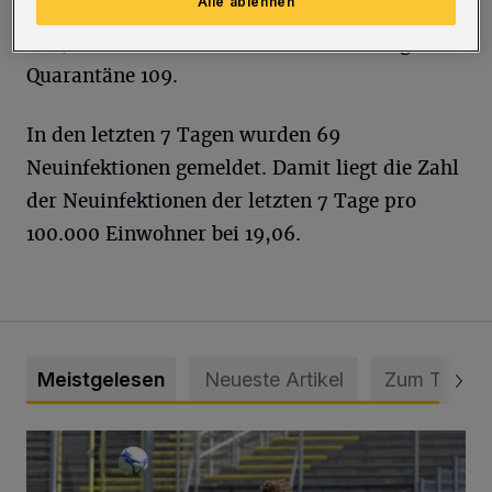
Alle ablehnen
davon in angeordneter häuslicher Quarantäne
629, im Krankenhaus 14 und in freiwilliger
Quarantäne 109.
In den letzten 7 Tagen wurden 69
Neuinfektionen gemeldet. Damit liegt die Zahl
der Neuinfektionen der letzten 7 Tage pro
100.000 Einwohner bei 19,06.
Meistgelesen
Neueste Artikel
Zum Thema
WSV: Übertragung im Barmer Bahnhof und klare Ansage