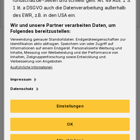
rundschau.de-Seiten und schließt gem. Art. 49 Abs. 1 S.
1 lit. a DSGVO auch die Datenverarbeitung außerhalb
des EWR, z.B. in den USA ein.
Wir und unsere Partner verarbeiten Daten, um
Folgendes bereitzustellen:
Die Entwicklung der Corona-Zahlen seit Ostern.
Verwendung genauer Standortdaten. Endgeräteeigenschaften zur
Foto: WR
Identifikation aktiv abfragen. Speichern von oder Zugriff auf
Informationen auf einem Endgerät. Personalisierte Werbung und
Inhalte, Messung von Werbeleistung und der Performance von
Inhalten, Zielgruppenforschung sowie Entwicklung und
Verbesserung von Angeboten.
Ausführliche Informationen
D
Impressum
ie Gesamtzahl der infizierten Menschen
Datenschutz
liegt somit bei 1366, davon aktuell
infiziert sind 105 Personen, davon genesen
Einstellungen
1175 Wuppertaler und verstorben 86.
OK
In Quarantäne befinden sich 752 Wuppertaler,