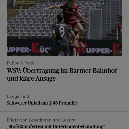
Fußball-Pokal
WSV: Übertragung im Barmer Bahnhof
und klare Ansage
Langerfeld
Schwerer Unfall mit 2,48 Promille
Schwerer Unfall mit 2,48 Promille
Briefe von Leserinnen und Lesern
„Stoßdämpfertest mit Unterbodenbehandlung“
„Stoßdämpfertest mit Unterbodenbehandlung“