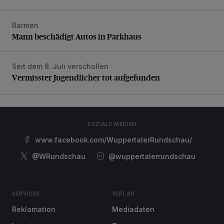
Barmen
Mann beschädigt Autos in Parkhaus
Mann beschädigt Autos in Parkhaus
Seit dem 8. Juli verschollen
Vermisster Jugendlicher tot aufgefunden
Vermisster Jugendlicher tot aufgefunden
SOZIALE MEDIEN
www.facebook.com/WuppertalerRundschau/
@WRundschau
@wuppertalerrundschau
SERVICES
VERLAG
Reklamation
Mediadaten