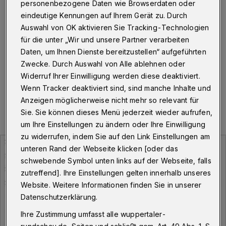
infiziert
personenbezogene Daten wie Browserdaten oder
eindeutige Kennungen auf Ihrem Gerät zu. Durch
Wuppertal
·
Am Montag (24. August 2020) meldet die
Auswahl von OK aktivieren Sie Tracking-Technologien
Stadt Wuppertal insgesamt 105 Menschen, die aktuell
für die unter „Wir und unsere Partner verarbeiten
mit dem Corona-Virus infiziert sind.
Daten, um Ihnen Dienste bereitzustellen“ aufgeführten
Zwecke. Durch Auswahl von Alle ablehnen oder
Widerruf Ihrer Einwilligung werden diese deaktiviert.
Wenn Tracker deaktiviert sind, sind manche Inhalte und
24.08.2020 , 09:45 Uhr
Eine Minute Lesezeit
Anzeigen möglicherweise nicht mehr so relevant für
Sie. Sie können dieses Menü jederzeit wieder aufrufen,
um Ihre Einstellungen zu ändern oder Ihre Einwilligung
zu widerrufen, indem Sie auf den Link Einstellungen am
unteren Rand der Webseite klicken [oder das
schwebende Symbol unten links auf der Webseite, falls
zutreffend]. Ihre Einstellungen gelten innerhalb unseres
Website. Weitere Informationen finden Sie in unserer
Datenschutzerklärung.
Ihre Zustimmung umfasst alle wuppertaler-