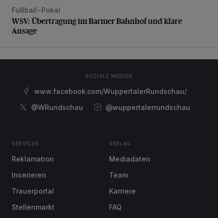
Fußball-Pokal
WSV: Übertragung im Barmer Bahnhof und klare Ansage
WSV: Übertragung im Barmer Bahnhof und klare
Ansage
SOZIALE MEDIEN
www.facebook.com/WuppertalerRundschau/
@WRundschau
@wuppertalerrundschau
SERVICES
VERLAG
Reklamation
Mediadaten
Inserieren
Team
Trauerportal
Karriere
Stellenmarkt
FAQ