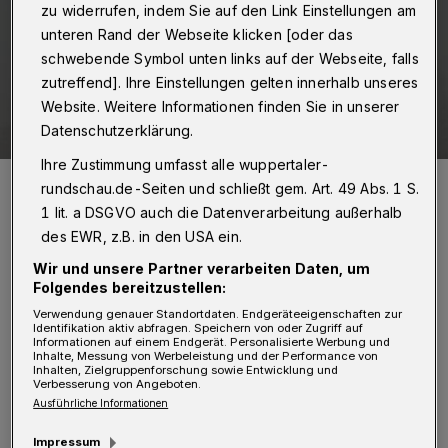
zu widerrufen, indem Sie auf den Link Einstellungen am
unteren Rand der Webseite klicken [oder das
schwebende Symbol unten links auf der Webseite, falls
zutreffend]. Ihre Einstellungen gelten innerhalb unseres
Website. Weitere Informationen finden Sie in unserer
Datenschutzerklärung.
Ihre Zustimmung umfasst alle wuppertaler-
Helge Lindh.
rundschau.de-Seiten und schließt gem. Art. 49 Abs. 1 S.
Foto: Deutscher Bundestag/Achim Melde
1 lit. a DSGVO auch die Datenverarbeitung außerhalb
des EWR, z.B. in den USA ein.
Wir und unsere Partner verarbeiten Daten, um
Folgendes bereitzustellen:
E
Verwendung genauer Standortdaten. Endgeräteeigenschaften zur
in Wellenbrecher-Shutdown im
Identifikation aktiv abfragen. Speichern von oder Zugriff auf
Informationen auf einem Endgerät. Personalisierte Werbung und
November und ein gezieltes Hilfspaket
Inhalte, Messung von Werbeleistung und der Performance von
Inhalten, Zielgruppenforschung sowie Entwicklung und
Verbesserung von Angeboten.
für Gastronomie, Kulturschaffende und
Ausführliche Informationen
Soloselbstständige seien nur zusammen
Impressum