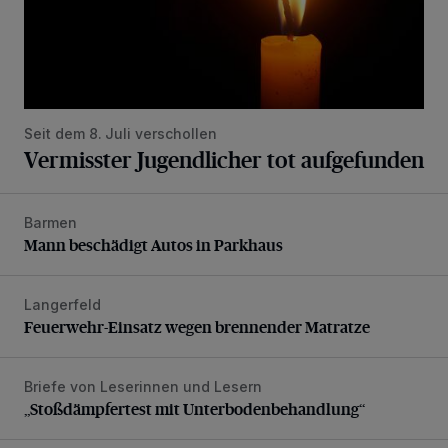
Seit dem 8. Juli verschollen
Vermisster Jugendlicher tot aufgefunden
Barmen
Mann beschädigt Autos in Parkhaus
Mann beschädigt Autos in Parkhaus
Langerfeld
Feuerwehr-Einsatz wegen brennender Matratze
Feuerwehr-Einsatz wegen brennender Matratze
Briefe von Leserinnen und Lesern
„Stoßdämpfertest mit Unterbodenbehandlung“
„Stoßdämpfertest mit Unterbodenbehandlung“