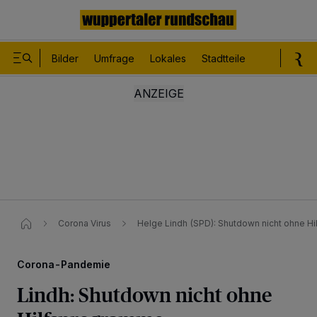
Bilder
Umfrage
Lokales
Stadtteile
Sport
Le
Corona Virus
Helge Lindh (SPD): Shutdown nicht ohne H
Corona-Pandemie
Lindh: Shutdown nicht ohne