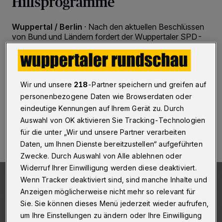
Hilfsprogramme
Wuppertal / Berlin
·
Nach den aktuellen Beschlüssen
von Bund und Ländern fordert der Wuppertaler SPD-
Bundestagsabgeordnete Helge Lindh gezielte
Hilfsprogramme für besonders betroffene Wirtschafts-
und Kulturzweige, um die Existenzsicherung in der
zweiten Infektionswelle zu gewährleisten.
Wir und unsere
218
-Partner speichern und greifen auf
personenbezogene Daten wie Browserdaten oder
eindeutige Kennungen auf Ihrem Gerät zu. Durch
28.10.2020 , 18:43 Uhr
Eine Minute Lesezeit
Auswahl von OK aktivieren Sie Tracking-Technologien
für die unter „Wir und unsere Partner verarbeiten
Daten, um Ihnen Dienste bereitzustellen“ aufgeführten
Zwecke. Durch Auswahl von Alle ablehnen oder
Widerruf Ihrer Einwilligung werden diese deaktiviert.
Wenn Tracker deaktiviert sind, sind manche Inhalte und
Anzeigen möglicherweise nicht mehr so relevant für
Sie. Sie können dieses Menü jederzeit wieder aufrufen,
um Ihre Einstellungen zu ändern oder Ihre Einwilligung