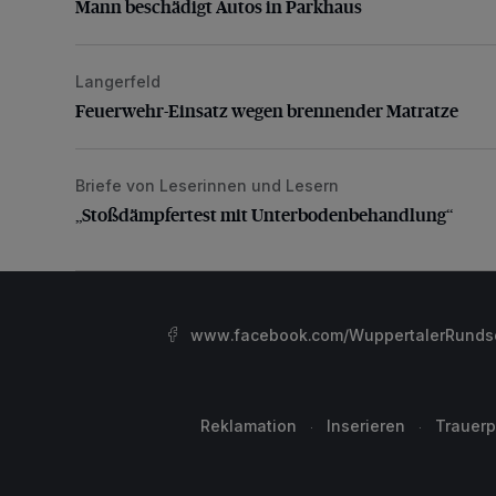
Mann beschädigt Autos in Parkhaus
Langerfeld
Feuerwehr-Einsatz wegen brennender Matratze
Feuerwehr-Einsatz wegen brennender Matratze
Briefe von Leserinnen und Lesern
„Stoßdämpfertest mit Unterbodenbehandlung“
„Stoßdämpfertest mit Unterbodenbehandlung“
www.facebook.com/WuppertalerRunds
Reklamation
Inserieren
Trauerp