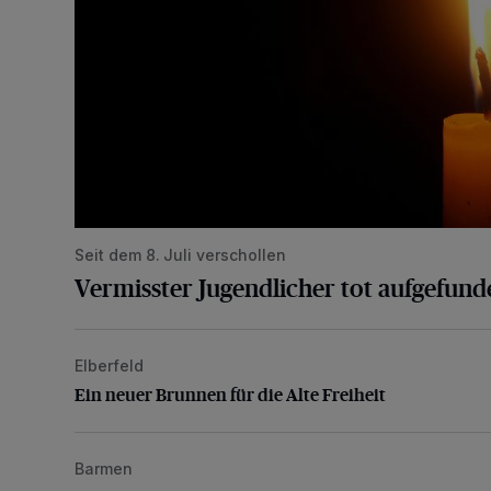
Seit dem 8. Juli verschollen
Vermisster Jugendlicher tot aufgefund
Elberfeld
Ein neuer Brunnen für die Alte Freiheit
Ein neuer Brunnen für die Alte Freiheit
Barmen
Mann beschädigt Autos in Parkhaus