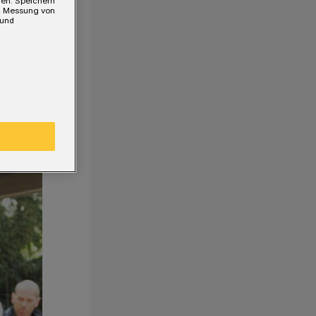
gen. Speichern
e, Messung von
 und