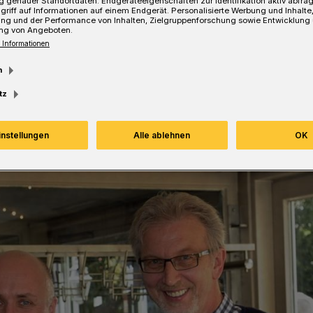
 genauer Standortdaten. Endgeräteeigenschaften zur Identifikation aktiv abfra
griff auf Informationen auf einem Endgerät. Personalisierte Werbung und Inhalt
ung und der Performance von Inhalten, Zielgruppenforschung sowie Entwicklung
ng von Angeboten.
Lesezeit
 Informationen
m
tz
instellungen
Alle ablehnen
OK