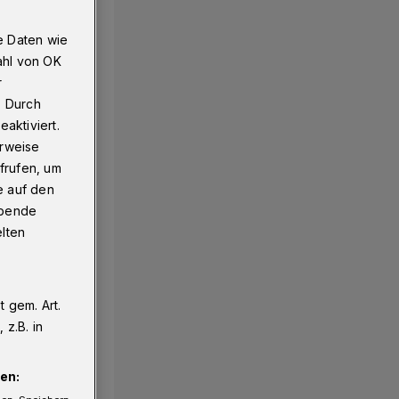
e Daten wie
ahl von OK
r
. Durch
aktiviert.
erweise
frufen, um
e auf den
ebende
elten
 gem. Art.
z.B. in
en: