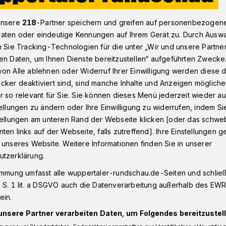
unsere
218
-Partner speichern und greifen auf personenbezogen
aten oder eindeutige Kennungen auf Ihrem Gerät zu. Durch Ausw
tie
n Sie Tracking-Technologien für die unter „Wir und unsere Partne
en Daten, um Ihnen Dienste bereitzustellen“ aufgeführten Zwecke
on Alle ablehnen oder Widerruf Ihrer Einwilligung werden diese de
aktion (48)
cker deaktiviert sind, sind manche Inhalte und Anzeigen möglich
r so relevant für Sie. Sie können dieses Menü jederzeit wieder au
iplomatie
tellungen zu ändern oder Ihre Einwilligung zu widerrufen, indem Si
stellungen am unteren Rand der Webseite klicken [oder das schw
ten links auf der Webseite, falls zutreffend]. Ihre Einstellungen g
berraschende Wendung nahm das
 unseres Website. Weitere Informationen finden Sie in unserer
akteure Roderich Trapp (li.) und
utzerklärung.
. Mathias Höschel. Der CDU-
immung umfasst alle wuppertaler-rundschau.de-Seiten und schließt
achrücker für den im November
 S. 1 lit. a DSGVO auch die Datenverarbeitung außerhalb des EWR, 
hatte in Berlin eine Gruppe des Vereins
ein.
fangen.
unsere Partner verarbeiten Daten, um Folgendes bereitzustell