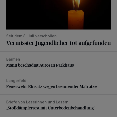
Seit dem 8. Juli verschollen
Vermisster Jugendlicher tot aufgefunden
Barmen
Mann beschädigt Autos in Parkhaus
Mann beschädigt Autos in Parkhaus
Langerfeld
Feuerwehr-Einsatz wegen brennender Matratze
Feuerwehr-Einsatz wegen brennender Matratze
Briefe von Leserinnen und Lesern
„Stoßdämpfertest mit Unterbodenbehandlung“
„Stoßdämpfertest mit Unterbodenbehandlung“