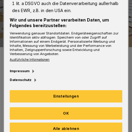
1 lit. a DSGVO auch die Datenverarbeitung außerhalb
des EWR, z.B. in den USA ein.
Wir und unsere Partner verarbeiten Daten, um
Folgendes bereitzustellen:
Verwendung genauer Standortdaten. Endgeräteeigenschaften zur
Identifikation aktiv abfragen. Speichern von oder Zugriff auf
Informationen auf einem Endgerät. Personalisierte Werbung und
Inhalte, Messung von Werbeleistung und der Performance von
Inhalten, Zielgruppenforschung sowie Entwicklung und
Sechs kleine Fehler mit riesigen Folgen: Die aktuelle Lösungs-
Verbesserung von Angeboten.
Lawine zu unserem „EVERGREEN“-Bilderrätsel.
Ausführliche Informationen
Foto: Redaktion
Impressum
Datenschutz
Einstellungen
Fast 400 Lösungen für das Bilderrätsel, bei
dem es Gutscheine für die Parfümerie Müller
OK
in der Burgstraße zu gewinnen gibt, sind
bereits angekommen. Und täglich werden es
Alle ablehnen