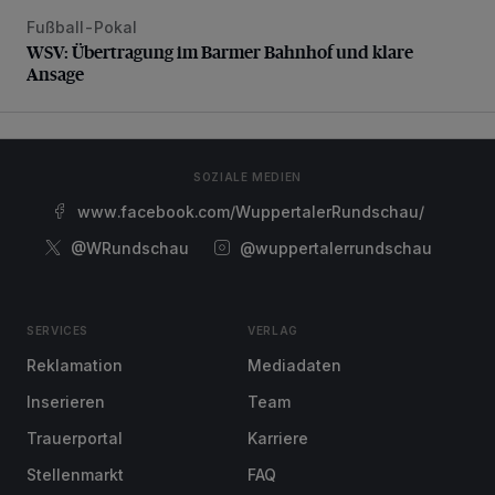
Fußball-Pokal
WSV: Übertragung im Barmer Bahnhof und klare Ansage
WSV: Übertragung im Barmer Bahnhof und klare
Ansage
SOZIALE MEDIEN
www.facebook.com/WuppertalerRundschau/
@WRundschau
@wuppertalerrundschau
SERVICES
VERLAG
Reklamation
Mediadaten
Inserieren
Team
Trauerportal
Karriere
Stellenmarkt
FAQ