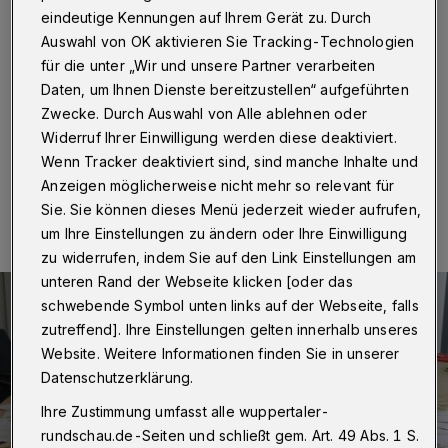
Wuppertal
·
Dass "EVERGREEN - unser Rundschau-
eindeutige Kennungen auf Ihrem Gerät zu. Durch
Magazin für Junggebliebene - gut ankommt, wissen wir
Auswahl von OK aktivieren Sie Tracking-Technologien
ja schon länger. Die Resonanz auf das Gewinnspiel in
für die unter „Wir und unsere Partner verarbeiten
der jüngsten Ausgabe hat uns allerdings dann doch ein
Daten, um Ihnen Dienste bereitzustellen“ aufgeführten
bisschen sprachlos gemacht.
Zwecke. Durch Auswahl von Alle ablehnen oder
Widerruf Ihrer Einwilligung werden diese deaktiviert.
Wenn Tracker deaktiviert sind, sind manche Inhalte und
23.03.2017 , 10:33 Uhr
Eine Minute Lesezeit
Anzeigen möglicherweise nicht mehr so relevant für
Sie. Sie können dieses Menü jederzeit wieder aufrufen,
um Ihre Einstellungen zu ändern oder Ihre Einwilligung
zu widerrufen, indem Sie auf den Link Einstellungen am
unteren Rand der Webseite klicken [oder das
schwebende Symbol unten links auf der Webseite, falls
zutreffend]. Ihre Einstellungen gelten innerhalb unseres
Website. Weitere Informationen finden Sie in unserer
Datenschutzerklärung.
Ihre Zustimmung umfasst alle wuppertaler-
rundschau.de-Seiten und schließt gem. Art. 49 Abs. 1 S.