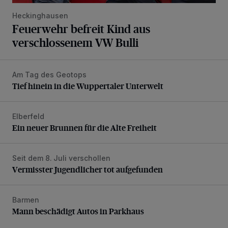
Heckinghausen
Feuerwehr befreit Kind aus
verschlossenem VW Bulli
Am Tag des Geotops
Tief hinein in die Wuppertaler Unterwelt
Tief hinein in die Wuppertaler Unterwelt
Elberfeld
Ein neuer Brunnen für die Alte Freiheit
Ein neuer Brunnen für die Alte Freiheit
Seit dem 8. Juli verschollen
Vermisster Jugendlicher tot aufgefunden
Vermisster Jugendlicher tot aufgefunden
Barmen
Mann beschädigt Autos in Parkhaus
Mann beschädigt Autos in Parkhaus