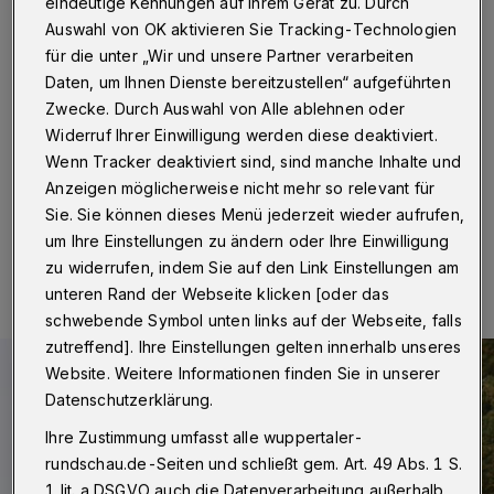
aus
eindeutige Kennungen auf Ihrem Gerät zu. Durch
Auswahl von OK aktivieren Sie Tracking-Technologien
für die unter „Wir und unsere Partner verarbeiten
Wuppertal / Leverkusen
·
Der Bahnstrecke zwischen
zwischen Köln-Mülheim und Wuppertal-Vohwinkel ist
Daten, um Ihnen Dienste bereitzustellen“ aufgeführten
seit dem Nachmittag (24. Oktober 2024) gesperrt.
Zwecke. Durch Auswahl von Alle ablehnen oder
Grund ist ein Großbrand auf dem Gelände der Firma
Widerruf Ihrer Einwilligung werden diese deaktiviert.
Dynamit Nobel in Leverkusen.
Wenn Tracker deaktiviert sind, sind manche Inhalte und
Anzeigen möglicherweise nicht mehr so relevant für
Sie. Sie können dieses Menü jederzeit wieder aufrufen,
24.10.2024 , 17:11 Uhr
Eine Minute Lesezeit
um Ihre Einstellungen zu ändern oder Ihre Einwilligung
zu widerrufen, indem Sie auf den Link Einstellungen am
unteren Rand der Webseite klicken [oder das
schwebende Symbol unten links auf der Webseite, falls
zutreffend]. Ihre Einstellungen gelten innerhalb unseres
Website. Weitere Informationen finden Sie in unserer
Datenschutzerklärung.
Ihre Zustimmung umfasst alle wuppertaler-
rundschau.de-Seiten und schließt gem. Art. 49 Abs. 1 S.
1 lit. a DSGVO auch die Datenverarbeitung außerhalb