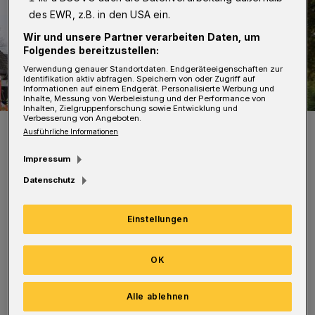
des EWR, z.B. in den USA ein.
Wir und unsere Partner verarbeiten Daten, um
Folgendes bereitzustellen:
Verwendung genauer Standortdaten. Endgeräteeigenschaften zur
Identifikation aktiv abfragen. Speichern von oder Zugriff auf
Informationen auf einem Endgerät. Personalisierte Werbung und
Inhalte, Messung von Werbeleistung und der Performance von
Inhalten, Zielgruppenforschung sowie Entwicklung und
Verbesserung von Angeboten.
Die Rauchsäule ist enorm.
Ausführliche Informationen
Foto: Christoph Petersen
Impressum
Datenschutz
Einstellungen
Betroffen sind die Linien RE 7 und RB 48. Die
Bahn hat einen Ersatzverkehr mit Bussen
OK
eingerichtet.
Alle ablehnen
Aktuelle Infos gibt es bei RP online:
hier