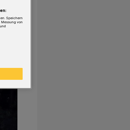
en:
gen. Speichern
e, Messung von
 und