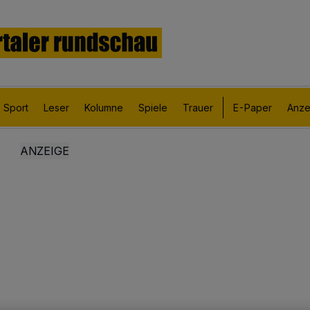
Sport
Leser
Kolumne
Spiele
Trauer
E-Paper
Anze