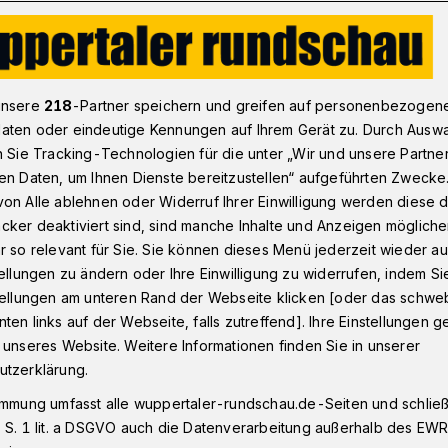
50 Jahre Luftrettung in Lünen – auch für Wuppertal
unsere
218
-Partner speichern und greifen auf personenbezogen
aten oder eindeutige Kennungen auf Ihrem Gerät zu. Durch Ausw
n Sie Tracking-Technologien für die unter „Wir und unsere Partne
en Daten, um Ihnen Dienste bereitzustellen“ aufgeführten Zwecke
rettung – auch für
on Alle ablehnen oder Widerruf Ihrer Einwilligung werden diese de
cker deaktiviert sind, sind manche Inhalte und Anzeigen möglich
r so relevant für Sie. Sie können dieses Menü jederzeit wieder au
tellungen zu ändern oder Ihre Einwilligung zu widerrufen, indem Si
stellungen am unteren Rand der Webseite klicken [oder das schw
ten links auf der Webseite, falls zutreffend]. Ihre Einstellungen g
974 ist Lünen die Heimat des
 unseres Website. Weitere Informationen finden Sie in unserer
ristoph 8". Aus Anlass des 50. Jubiläums
utzerklärung.
ür Samstag (24. August 2024) zum Tag der
immung umfasst alle wuppertaler-rundschau.de-Seiten und schließt
ospital ein. Dort ist der fliegende „Gelbe
 S. 1 lit. a DSGVO auch die Datenverarbeitung außerhalb des EWR, 
ür Wuppertal zuständig.