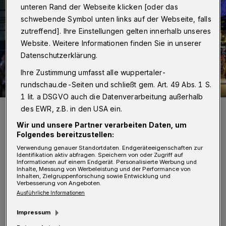
unteren Rand der Webseite klicken [oder das
schwebende Symbol unten links auf der Webseite, falls
zutreffend]. Ihre Einstellungen gelten innerhalb unseres
Website. Weitere Informationen finden Sie in unserer
Datenschutzerklärung.
Ihre Zustimmung umfasst alle wuppertaler-
rundschau.de-Seiten und schließt gem. Art. 49 Abs. 1 S.
1 lit. a DSGVO auch die Datenverarbeitung außerhalb
Die Elberfelder City im Dezember (Archivbild).
des EWR, z.B. in den USA ein.
Foto: Achim Otto
Wir und unsere Partner verarbeiten Daten, um
Folgendes bereitzustellen:
Verwendung genauer Standortdaten. Endgeräteeigenschaften zur
Identifikation aktiv abfragen. Speichern von oder Zugriff auf
Informationen auf einem Endgerät. Personalisierte Werbung und
Inhalte, Messung von Werbeleistung und der Performance von
Inhalten, Zielgruppenforschung sowie Entwicklung und
„Das Weihnachtsgeschäft ist in diesem Jahr
Verbesserung von Angeboten.
Ausführliche Informationen
zunächst mit vielen Aktionstagen im Handel
gut gestartet. In der zweiten und dritten
Impressum