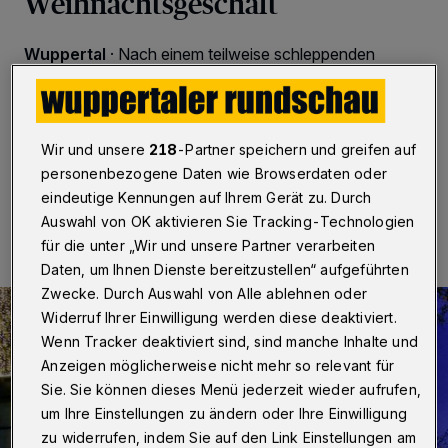
Weihnachtsgeschäft
Wuppertal
·
Nach einem teilweise schleppenden
Weihnachtsgeschäft setzt der Handel in der Region auf
die letzten Tage vor Weihnachten, die für viele
Einzelhandelsbetriebe immer wichtiger werden.
Wir und unsere
218
-Partner speichern und greifen auf
personenbezogene Daten wie Browserdaten oder
22.12.2024 , 09:00 Uhr
Eine Minute Lesezeit
eindeutige Kennungen auf Ihrem Gerät zu. Durch
Auswahl von OK aktivieren Sie Tracking-Technologien
für die unter „Wir und unsere Partner verarbeiten
Daten, um Ihnen Dienste bereitzustellen“ aufgeführten
Zwecke. Durch Auswahl von Alle ablehnen oder
Widerruf Ihrer Einwilligung werden diese deaktiviert.
Wenn Tracker deaktiviert sind, sind manche Inhalte und
Anzeigen möglicherweise nicht mehr so relevant für
Sie. Sie können dieses Menü jederzeit wieder aufrufen,
um Ihre Einstellungen zu ändern oder Ihre Einwilligung
zu widerrufen, indem Sie auf den Link Einstellungen am