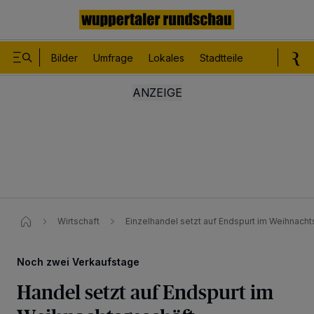
Bilder
Umfrage
Lokales
Stadtteile
Sport
Le
Wirtschaft
Einzelhandel setzt auf Endspurt im Weihnach
Noch zwei Verkaufstage
Handel setzt auf Endspurt im