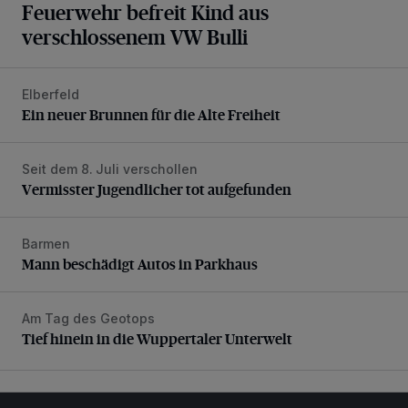
Feuerwehr befreit Kind aus
verschlossenem VW Bulli
Elberfeld
Ein neuer Brunnen für die Alte Freiheit
Ein neuer Brunnen für die Alte Freiheit
Seit dem 8. Juli verschollen
Vermisster Jugendlicher tot aufgefunden
Vermisster Jugendlicher tot aufgefunden
Barmen
Mann beschädigt Autos in Parkhaus
Mann beschädigt Autos in Parkhaus
Am Tag des Geotops
Tief hinein in die Wuppertaler Unterwelt
Tief hinein in die Wuppertaler Unterwelt