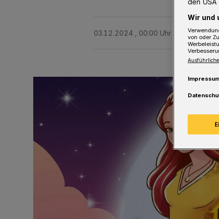
den USA 
Wir und 
Verwendung
03.12.2024 , 00:00 Uhr
2 Minuten Le
von oder Zu
Werbeleist
Verbesseru
Ausführliche
Impressu
Datenschu
E