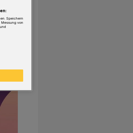
en:
gen. Speichern
e, Messung von
 und