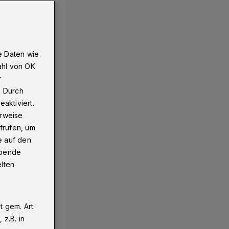
e Daten wie
ahl von OK
r
. Durch
aktiviert.
erweise
frufen, um
e auf den
ebende
elten
 gem. Art.
z.B. in