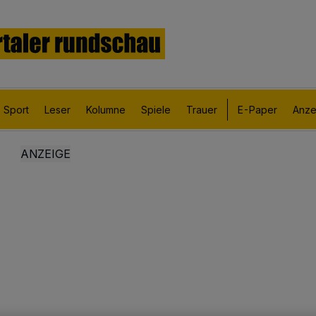
Sport
Leser
Kolumne
Spiele
Trauer
E-Paper
Anze