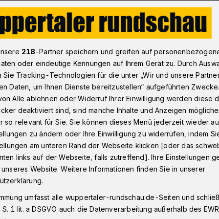
r-Rundschau-Adventskalender – das 3. Türchen
unsere
218
-Partner speichern und greifen auf personenbezogen
aten oder eindeutige Kennungen auf Ihrem Gerät zu. Durch Ausw
n Sie Tracking-Technologien für die unter „Wir und unsere Partne
en
en Daten, um Ihnen Dienste bereitzustellen“ aufgeführten Zwecke
dventskalender –
on Alle ablehnen oder Widerruf Ihrer Einwilligung werden diese de
cker deaktiviert sind, sind manche Inhalte und Anzeigen möglich
en
r so relevant für Sie. Sie können dieses Menü jederzeit wieder au
tellungen zu ändern oder Ihre Einwilligung zu widerrufen, indem Si
stellungen am unteren Rand der Webseite klicken [oder das schw
ten links auf der Webseite, falls zutreffend]. Ihre Einstellungen g
rnacht öffnet sich ein neues Türchen beim
 unseres Website. Weitere Informationen finden Sie in unserer
Wuppertaler Rundschau. Bis zum 24.
utzerklärung.
e Preise zu gewinnen. Heute wird es
immung umfasst alle wuppertaler-rundschau.de-Seiten und schließt
 S. 1 lit. a DSGVO auch die Datenverarbeitung außerhalb des EWR, 