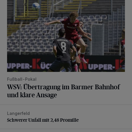
WSV: Übertragung im Barmer Bahnhof und klare Ansage
Fußball-Pokal
WSV: Übertragung im Barmer Bahnhof
und klare Ansage
Langerfeld
Schwerer Unfall mit 2,48 Promille
Schwerer Unfall mit 2,48 Promille