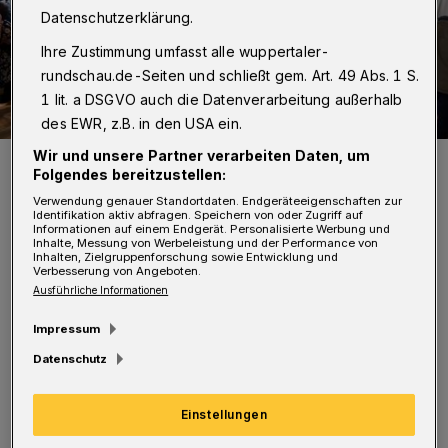
Datenschutzerklärung.
Ihre Zustimmung umfasst alle wuppertaler-
rundschau.de-Seiten und schließt gem. Art. 49 Abs. 1 S.
1 lit. a DSGVO auch die Datenverarbeitung außerhalb
des EWR, z.B. in den USA ein.
Wir und unsere Partner verarbeiten Daten, um
Blick in den Mendelssohn-Saal.
Folgendes bereitzustellen:
Foto: Udo Klusmann
Verwendung genauer Standortdaten. Endgeräteeigenschaften zur
Identifikation aktiv abfragen. Speichern von oder Zugriff auf
Informationen auf einem Endgerät. Personalisierte Werbung und
Inhalte, Messung von Werbeleistung und der Performance von
Inhalten, Zielgruppenforschung sowie Entwicklung und
Verbesserung von Angeboten.
Ausführliche Informationen
„Kinder bekommen beim Eintritt wieder einen
Impressum
Gutschein für das Edelsteinwaschen. Wie jedes
Datenschutz
Jahr darf sich dann jedes Kind danach noch
einen Stein bzw. ein Mineral aussuchen“, so
Einstellungen
die Vereinigung der Freunde der Mineralogie