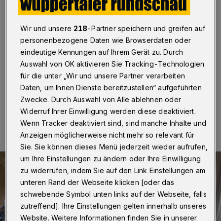
Fossilien
Wuppertal
·
Zum 48. Mal steigt am Sonntag (28.
Wir und unsere
218
-Partner speichern und greifen auf
September 2025) die Bergische Mineralien- und
personenbezogene Daten wie Browserdaten oder
Fossilienbörse in der Historischen Stadthalle Wuppertal.
eindeutige Kennungen auf Ihrem Gerät zu. Durch
Geöffnet ist sie von 11 bis 17 Uhr. Der Eintritt kostet
Auswahl von OK aktivieren Sie Tracking-Technologien
vier Euro (Kinder bis 14 Jahre frei).
für die unter „Wir und unsere Partner verarbeiten
Daten, um Ihnen Dienste bereitzustellen“ aufgeführten
Zwecke. Durch Auswahl von Alle ablehnen oder
26.09.2025 , 07:30 Uhr
Eine Minute Lesezeit
Widerruf Ihrer Einwilligung werden diese deaktiviert.
Wenn Tracker deaktiviert sind, sind manche Inhalte und
Anzeigen möglicherweise nicht mehr so relevant für
Sie. Sie können dieses Menü jederzeit wieder aufrufen,
um Ihre Einstellungen zu ändern oder Ihre Einwilligung
zu widerrufen, indem Sie auf den Link Einstellungen am
unteren Rand der Webseite klicken [oder das
schwebende Symbol unten links auf der Webseite, falls
zutreffend]. Ihre Einstellungen gelten innerhalb unseres
Website. Weitere Informationen finden Sie in unserer