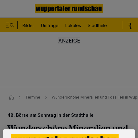
Bilder
Umfrage
Lokales
Stadtteile
Sport
Le
Termine
Wunderschöne Mineralien und Fossilien in Wup
48. Börse am Sonntag in der Stadthalle
Wunderschöne Mineralien und