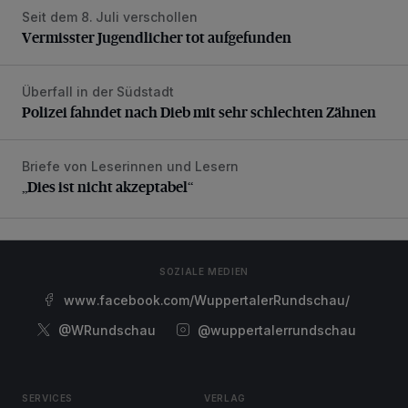
Seit dem 8. Juli verschollen
Vermisster Jugendlicher tot aufgefunden
Vermisster Jugendlicher tot aufgefunden
Überfall in der Südstadt
Polizei fahndet nach Dieb mit sehr schlechten Zähnen
Polizei fahndet nach Dieb mit sehr schlechten Zähnen
Briefe von Leserinnen und Lesern
„Dies ist nicht akzeptabel“
„Dies ist nicht akzeptabel“
SOZIALE MEDIEN
www.facebook.com/WuppertalerRundschau/
@WRundschau
@wuppertalerrundschau
SERVICES
VERLAG