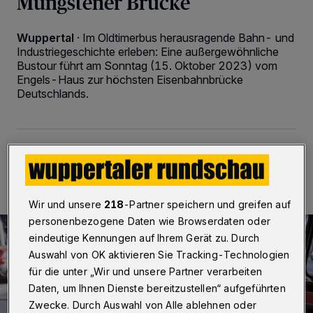
Müngstener Brücke
Wuppertal
·
Im Oldtimerbus herausragende Bahn- und
Industriegeschichte erleben: Eine außergewöhnliche
Bustour führt am Sonntag (15. Oktober 2023) vom
Engels-Haus zur höchsten Eisenbahnbrücke
Deutschlands.
11.10.2023 , 10:30 Uhr
Eine Minute Lesezeit
Wir und unsere
218
-Partner speichern und greifen auf
personenbezogene Daten wie Browserdaten oder
eindeutige Kennungen auf Ihrem Gerät zu. Durch
Auswahl von OK aktivieren Sie Tracking-Technologien
für die unter „Wir und unsere Partner verarbeiten
Daten, um Ihnen Dienste bereitzustellen“ aufgeführten
Zwecke. Durch Auswahl von Alle ablehnen oder