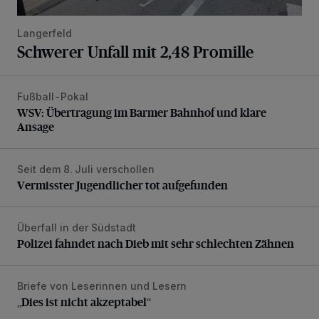
Langerfeld
Schwerer Unfall mit 2,48 Promille
Fußball-Pokal
WSV: Übertragung im Barmer Bahnhof und klare Ansage
WSV: Übertragung im Barmer Bahnhof und klare
Ansage
Seit dem 8. Juli verschollen
Vermisster Jugendlicher tot aufgefunden
Vermisster Jugendlicher tot aufgefunden
Überfall in der Südstadt
Polizei fahndet nach Dieb mit sehr schlechten Zähnen
Polizei fahndet nach Dieb mit sehr schlechten Zähnen
Briefe von Leserinnen und Lesern
„Dies ist nicht akzeptabel“
„Dies ist nicht akzeptabel“