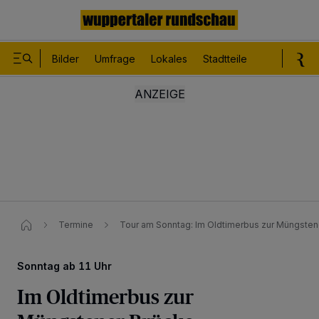
Bilder
Umfrage
Lokales
Stadtteile
Sport
Le
Termine
Tour am Sonntag: Im Oldtimerbus zur Müngsten
Sonntag ab 11 Uhr
Im Oldtimerbus zur