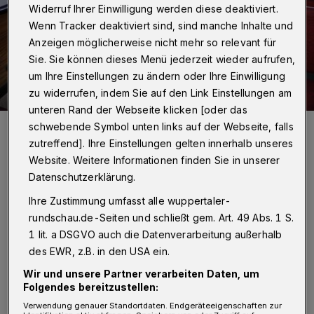
Widerruf Ihrer Einwilligung werden diese deaktiviert.
Wenn Tracker deaktiviert sind, sind manche Inhalte und
Anzeigen möglicherweise nicht mehr so relevant für
Sie. Sie können dieses Menü jederzeit wieder aufrufen,
um Ihre Einstellungen zu ändern oder Ihre Einwilligung
zu widerrufen, indem Sie auf den Link Einstellungen am
unteren Rand der Webseite klicken [oder das
Ganz wie früher ...
schwebende Symbol unten links auf der Webseite, falls
Foto: MI Wuppertal/Christoph Grothe
zutreffend]. Ihre Einstellungen gelten innerhalb unseres
Website. Weitere Informationen finden Sie in unserer
Datenschutzerklärung.
Ihre Zustimmung umfasst alle wuppertaler-
rundschau.de-Seiten und schließt gem. Art. 49 Abs. 1 S.
V
om Engels-Haus führt die Tour zunächst
1 lit. a DSGVO auch die Datenverarbeitung außerhalb
in Richtung Lichtscheid. Es geht vorbei
des EWR, z.B. in den USA ein.
an den Barmer Anlagen und dem berühmten
Wir und unsere Partner verarbeiten Daten, um
Folgendes bereitzustellen:
Toelleturm. Auf Lichtscheid passiert die Tour
Verwendung genauer Standortdaten. Endgeräteeigenschaften zur