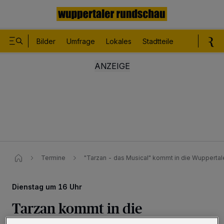
Bilder
Umfrage
Lokales
Stadtteile
Sport
Le
Termine
"Tarzan - das Musical" kommt in die Wuppertaler
Dienstag um 16 Uhr
Tarzan kommt in die