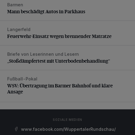
Barmen
Mann beschädigt Autos in Parkhaus
Mann beschädigt Autos in Parkhaus
Langerfeld
Feuerwehr-Einsatz wegen brennender Matratze
Feuerwehr-Einsatz wegen brennender Matratze
Briefe von Leserinnen und Lesern
„Stoßdämpfertest mit Unterbodenbehandlung“
„Stoßdämpfertest mit Unterbodenbehandlung“
Fußball-Pokal
WSV: Übertragung im Barmer Bahnhof und klare Ansage
WSV: Übertragung im Barmer Bahnhof und klare
Ansage
SOZIALE MEDIEN
www.facebook.com/WuppertalerRundschau/