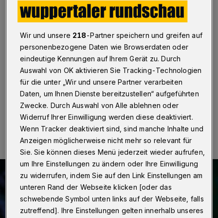
Wuppertaler Stadthalle
Wuppertal
·
Das Theater Liberi gastiert am Dienstag
Wir und unsere
218
-Partner speichern und greifen auf
(27. Dezember 2022) um 16 Uhr mit „Tarzan – das
Musical“ in der Historischen Stadthalle in Wuppertal.
personenbezogene Daten wie Browserdaten oder
Der berühmte Bestseller von Edgar Rice Burroughs wird
eindeutige Kennungen auf Ihrem Gerät zu. Durch
als modernes Musical für die ganze Familie auf die
Auswahl von OK aktivieren Sie Tracking-Technologien
Bühne gebracht.
für die unter „Wir und unsere Partner verarbeiten
Daten, um Ihnen Dienste bereitzustellen“ aufgeführten
Zwecke. Durch Auswahl von Alle ablehnen oder
23.12.2022 , 09:30 Uhr
Eine Minute Lesezeit
Widerruf Ihrer Einwilligung werden diese deaktiviert.
Wenn Tracker deaktiviert sind, sind manche Inhalte und
Anzeigen möglicherweise nicht mehr so relevant für
Sie. Sie können dieses Menü jederzeit wieder aufrufen,
um Ihre Einstellungen zu ändern oder Ihre Einwilligung
zu widerrufen, indem Sie auf den Link Einstellungen am
unteren Rand der Webseite klicken [oder das
schwebende Symbol unten links auf der Webseite, falls
zutreffend]. Ihre Einstellungen gelten innerhalb unseres