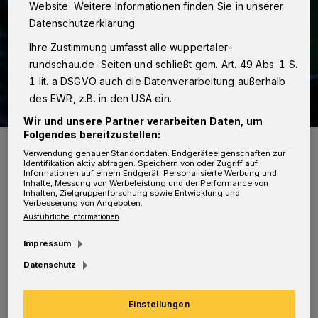
Website. Weitere Informationen finden Sie in unserer
Datenschutzerklärung.
Ihre Zustimmung umfasst alle wuppertaler-
rundschau.de-Seiten und schließt gem. Art. 49 Abs. 1 S.
1 lit. a DSGVO auch die Datenverarbeitung außerhalb
des EWR, z.B. in den USA ein.
Wir und unsere Partner verarbeiten Daten, um
Folgendes bereitzustellen:
Die Dschungelwelt auf der Bühne.
Verwendung genauer Standortdaten. Endgeräteeigenschaften zur
Foto: Theater Liberi/Nilz Böhme
Identifikation aktiv abfragen. Speichern von oder Zugriff auf
Informationen auf einem Endgerät. Personalisierte Werbung und
Inhalte, Messung von Werbeleistung und der Performance von
Inhalten, Zielgruppenforschung sowie Entwicklung und
Verbesserung von Angeboten.
Ausführliche Informationen
D
Impressum
as
Tourneetheater aus Bochum
ist
Datenschutz
bekannt für seine fantasievollen
Familienmusicals. „Unsere Idee war es
Einstellungen
immer, das Musical-Erlebnis direkt vor die