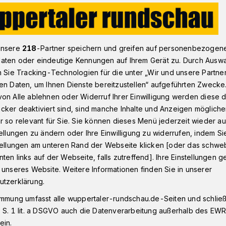
s in der Wuppertaler Concordia
unsere
218
-Partner speichern und greifen auf personenbezogen
aten oder eindeutige Kennungen auf Ihrem Gerät zu. Durch Ausw
n Sie Tracking-Technologien für die unter „Wir und unsere Partne
en Daten, um Ihnen Dienste bereitzustellen“ aufgeführten Zwecke
lks in der
on Alle ablehnen oder Widerruf Ihrer Einwilligung werden diese de
cker deaktiviert sind, sind manche Inhalte und Anzeigen möglich
r so relevant für Sie. Sie können dieses Menü jederzeit wieder au
tellungen zu ändern oder Ihre Einwilligung zu widerrufen, indem Si
stellungen am unteren Rand der Webseite klicken [oder das schw
ten links auf der Webseite, falls zutreffend]. Ihre Einstellungen g
ht die Stadtspitze: Am Dienstag (18.
 unseres Website. Weitere Informationen finden Sie in unserer
r ist im „studio concordia“ (Werth 48)
utzerklärung.
meisterin Miriam Scherff zu Gast.
immung umfasst alle wuppertaler-rundschau.de-Seiten und schließt
 S. 1 lit. a DSGVO auch die Datenverarbeitung außerhalb des EWR, 
ein.