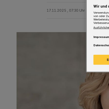
Wir und 
17.11.2025 , 07:30 Uhr
Eine Minute 
Verwendung
von oder Zu
Werbeleist
Verbesseru
Ausführliche
Impressu
Datenschu
E