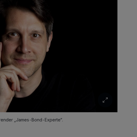
hrender „James-Bond-Experte“.