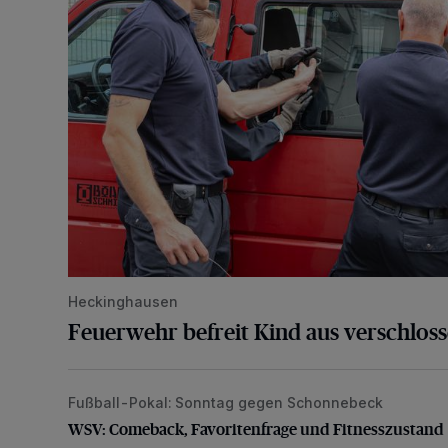
Heckinghausen
Feuerwehr befreit Kind aus verschlos
Fußball-Pokal: Sonntag gegen Schonnebeck
WSV: Comeback, Favoritenfrage und Fitnesszustan
WSV: Comeback, Favoritenfrage und Fitnesszustand