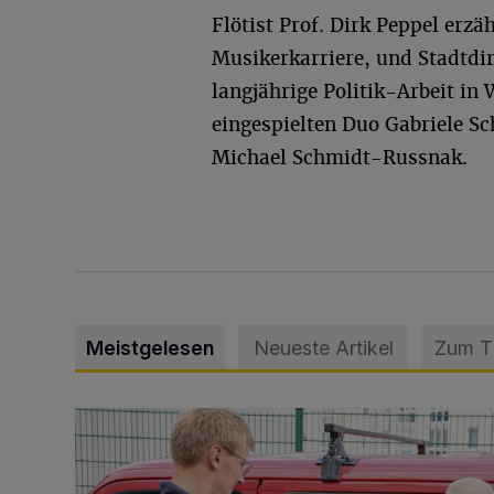
Flötist Prof. Dirk Peppel erzä
Musikerkarriere, und Stadtdir
langjährige Politik-Arbeit i
eingespielten Duo Gabriele Sc
Michael Schmidt-Russnak.
Meistgelesen
Neueste Artikel
Zum 
Feuerwehr befreit Kind aus verschlossenem VW Bulli