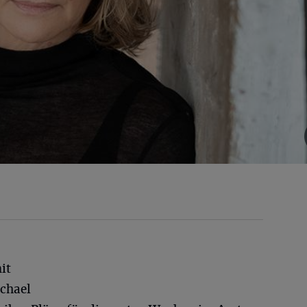
it
chael