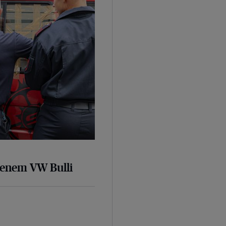
senem VW Bulli
d