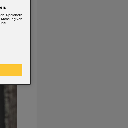
en:
gen. Speichern
e, Messung von
 und