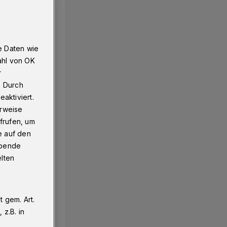
e Daten wie
ahl von OK
r
. Durch
aktiviert.
erweise
frufen, um
e auf den
ebende
elten
 gem. Art.
z.B. in