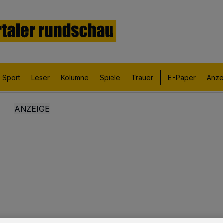
Sport
Leser
Kolumne
Spiele
Trauer
E-Paper
Anze