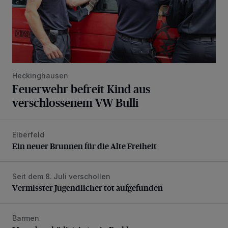
Heckinghausen
Feuerwehr befreit Kind aus
verschlossenem VW Bulli
Elberfeld
Ein neuer Brunnen für die Alte Freiheit
Ein neuer Brunnen für die Alte Freiheit
Seit dem 8. Juli verschollen
Vermisster Jugendlicher tot aufgefunden
Vermisster Jugendlicher tot aufgefunden
Barmen
Mann beschädigt Autos in Parkhaus