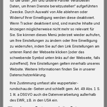
Die Freiwilligenagentur "Zentrum für gute Taten" an der
für die unter „Wir und unsere Partner verarbeiten
Höhne 43 lädt am Montag (3. November 2014) von
Daten, um Ihnen Dienste bereitzustellen“ aufgeführten
15.30 bis 17 Uhr zu einer Veranstaltung mit dem Titel
Zwecke. Durch Auswahl von Alle ablehnen oder
"Mediensicherheit — ein aktuelles Thema für Senioren
Widerruf Ihrer Einwilligung werden diese deaktiviert.
und Seniorinnen" ein.
Wenn Tracker deaktiviert sind, sind manche Inhalte und
Anzeigen möglicherweise nicht mehr so relevant für
Sie. Sie können dieses Menü jederzeit wieder aufrufen,
27.10.2014 , 15:43 Uhr
Eine Minute Lesezeit
um Ihre Einstellungen zu ändern oder Ihre Einwilligung
zu widerrufen, indem Sie auf den Link Einstellungen am
unteren Rand der Webseite klicken [oder das
schwebende Symbol unten links auf der Webseite, falls
zutreffend]. Ihre Einstellungen gelten innerhalb unseres
Website. Weitere Informationen finden Sie in unserer
Datenschutzerklärung.
Ihre Zustimmung umfasst alle wuppertaler-
Es geht um Informationen für ältere Internet-
rundschau.de-Seiten und schließt gem. Art. 49 Abs. 1 S.
Einsteiger, die Möglichkeiten und Grenzen
1 lit. a DSGVO auch die Datenverarbeitung außerhalb
weltweiter Kontakte sowie um allgemeine
des EWR, z.B. in den USA ein.
Sicherheitstipps im Umgang mit dem Internet.