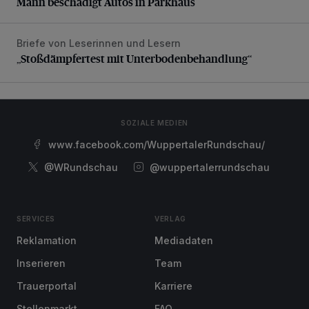
Mann beschädigt Autos in Parkhaus
Briefe von Leserinnen und Lesern
„Stoßdämpfertest mit Unterbodenbehandlung“
„Stoßdämpfertest mit Unterbodenbehandlung“
SOZIALE MEDIEN
www.facebook.com/WuppertalerRundschau/
@WRundschau
@wuppertalerrundschau
SERVICES
VERLAG
Reklamation
Mediadaten
Inserieren
Team
Trauerportal
Karriere
Stellenmarkt
FAQ