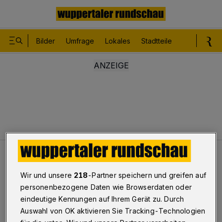
Bilder
Umfrage
Lokales
Stadtteile
Sport
Le
Termine
Senioren: Sicher im Netz
Wir und unsere
218
-Partner speichern und greifen auf
personenbezogene Daten wie Browserdaten oder
Senioren: Sicher im Netz
eindeutige Kennungen auf Ihrem Gerät zu. Durch
Auswahl von OK aktivieren Sie Tracking-Technologien