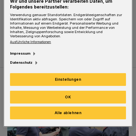
Wir und unsere Partner verarbeiten Daten, um
Durchgeführt wird das Ganze vom "Team
Folgendes bereitzustellen:
Verwendung genauer Standortdaten. Endgeräteeigenschaften zur
Seniorensicherheit", einem
Identifikation aktiv abfragen. Speichern von oder Zugriff auf
Informationen auf einem Endgerät. Personalisierte Werbung und
Gemeinschaftsprojekt von Stadt,
Inhalte, Messung von Werbeleistung und der Performance von
Inhalten, Zielgruppenforschung sowie Entwicklung und
Polizeipräsidium und dem Verein "Allianz für
Verbesserung von Angeboten.
Ausführliche Informationen
Sicherheit im Bergischen Land".
Impressum
Datenschutz
Einstellungen
Meistgelesen
Neueste Artikel
Zum Thema
OK
Feuerwehr befreit Kind aus verschlossenem VW Bulli
Alle ablehnen