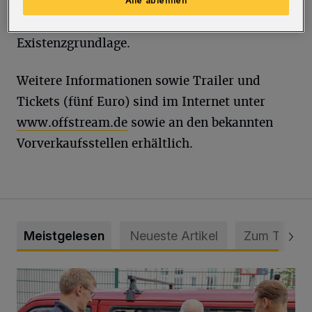
europäischen Energiewende das Grundstück
Alle ablehnen
ihrer Pfirsichplantage verliert – und damit die
Existenzgrundlage.
Weitere Informationen sowie Trailer und
Tickets (fünf Euro) sind im Internet unter
www.offstream.de
sowie an den bekannten
Vorverkaufsstellen erhältlich.
Meistgelesen
Neueste Artikel
Zum Thema
Feuerwehr befreit Kind aus verschlossenem VW Bulli