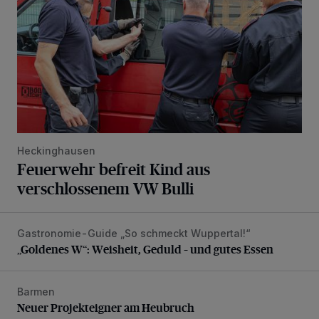
Heckinghausen
Feuerwehr befreit Kind aus
verschlossenem VW Bulli
Gastronomie-Guide „So schmeckt Wuppertal!“
„Goldenes W“: Weisheit, Geduld – und gutes Essen
„Goldenes W“: Weisheit, Geduld – und gutes Essen
Barmen
Neuer Projekteigner am Heubruch
Neuer Projekteigner am Heubruch