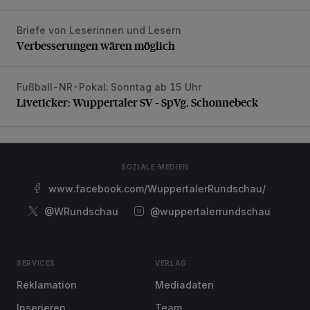
Briefe von Leserinnen und Lesern
Verbesserungen wären möglich
Verbesserungen wären möglich
Fußball-NR-Pokal: Sonntag ab 15 Uhr
Liveticker: Wuppertaler SV – SpVg. Schonnebeck
Liveticker: Wuppertaler SV – SpVg. Schonnebeck
SOZIALE MEDIEN
www.facebook.com/WuppertalerRundschau/
@WRundschau
@wuppertalerrundschau
SERVICES
VERLAG
Reklamation
Mediadaten
Inserieren
Team