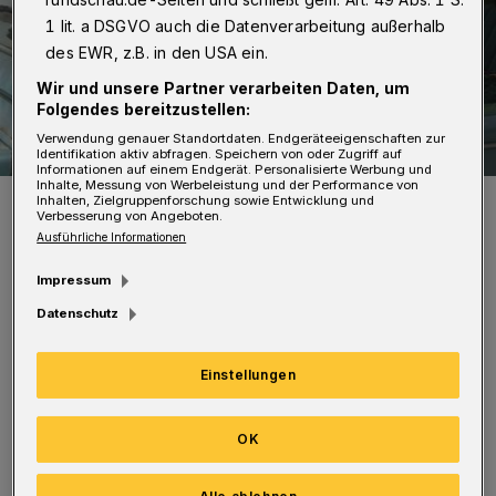
1 lit. a DSGVO auch die Datenverarbeitung außerhalb
des EWR, z.B. in den USA ein.
Wir und unsere Partner verarbeiten Daten, um
Folgendes bereitzustellen:
Verwendung genauer Standortdaten. Endgeräteeigenschaften zur
Identifikation aktiv abfragen. Speichern von oder Zugriff auf
Informationen auf einem Endgerät. Personalisierte Werbung und
Inhalte, Messung von Werbeleistung und der Performance von
Szenenfoto.
Inhalten, Zielgruppenforschung sowie Entwicklung und
Verbesserung von Angeboten.
Foto: Piffl Medien
Ausführliche Informationen
Impressum
Datenschutz
In dem berührenden Drama erzählt die
Einstellungen
spanische Filmemacherin Carla Simòn von
einer katalanischen Großfamilie, die aufgrund
OK
ungeklärter Besitzverhältnisse im Zuge der