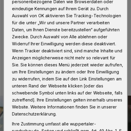
Alten Feuerwache
personenbezogene Daten wie Browserdaten oder
eindeutige Kennungen auf Ihrem Gerät zu. Durch
Wuppertal
·
In Mark Tykwers Filmreihe „Offstream“
Auswahl von OK aktivieren Sie Tracking-Technologien
läuft am Dienstag (18. Oktober 2022) ab 19:30 Uhr
für die unter „Wir und unsere Partner verarbeiten
„Alcarràs – Die letzte Ernte“ – der Gewinner des
Daten, um Ihnen Dienste bereitzustellen“ aufgeführten
Goldenen Bären der diesjährigen „Berlinale“. Ort der
Zwecke. Durch Auswahl von Alle ablehnen oder
Veranstaltung ist die Alte Feuerwache (Gathe 6) in
Widerruf Ihrer Einwilligung werden diese deaktiviert.
Wuppertal-Elberfeld.
Wenn Tracker deaktiviert sind, sind manche Inhalte und
Anzeigen möglicherweise nicht mehr so relevant für
Sie. Sie können dieses Menü jederzeit wieder aufrufen,
13.10.2022 , 10:00 Uhr
Eine Minute Lesezeit
um Ihre Einstellungen zu ändern oder Ihre Einwilligung
zu widerrufen, indem Sie auf den Link Einstellungen am
unteren Rand der Webseite klicken [oder das
schwebende Symbol unten links auf der Webseite, falls
zutreffend]. Ihre Einstellungen gelten innerhalb unseres
Website. Weitere Informationen finden Sie in unserer
Datenschutzerklärung.
Ihre Zustimmung umfasst alle wuppertaler-
rundschau.de-Seiten und schließt gem. Art. 49 Abs. 1 S.