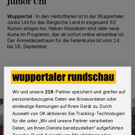
Junior Uni
Wuppertal
·
In den Herbstferien ist in der Wuppertaler
Junior Uni für das Bergische Land in insgesamt 50
Kursen einiges los. Neben Klassikern sind viele neue
Kurse im Programm, das ab sofort online einsehbar ist.
Der Anmeldezeitraum für die Ferienkurse ist vom 14.
bis 18. September.
05.09.2023 , 13:21 Uhr
2 Minuten Lesezeit
Wir und unsere
218
-Partner speichern und greifen auf
personenbezogene Daten wie Browserdaten oder
eindeutige Kennungen auf Ihrem Gerät zu. Durch
Auswahl von OK aktivieren Sie Tracking-Technologien
für die unter „Wir und unsere Partner verarbeiten
Daten, um Ihnen Dienste bereitzustellen“ aufgeführten