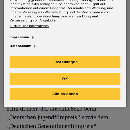
Verwendung genauer Standortdaten. Endgeräteeigenschaften zur
Identifikation aktiv abfragen. Speichern von oder Zugriff auf
elektromagnetischen Spektrum
Informationen auf einem Endgerät. Personalisierte Werbung und
Inhalte, Messung von Werbeleistung und der Performance von
auseinandersetzen. Außerdem können sie in
Inhalten, Zielgruppenforschung sowie Entwicklung und
Verbesserung von Angeboten.
den abwechslungsreichen Kursen unter
Ausführliche Informationen
anderem zu Filmemacherinnen und -
Impressum
machern, Kriminalkommissarinnen -
Datenschutz
kommissaren, Mode-Designerinnen und -
Designern, Unterwasserexpertinnen und -
Einstellungen
experten oder Sicherheitsheldinnen und -
helden werden.
OK
Jugendliche ab 14 Jahren können lsö
Alle ablehnen
Regisseurinnen bzw. Regisseure einen eigenen
Film drehen, der anschließend beim
„Deutschen Jugendfilmpreis“ sowie dem
„Deutschen Generationenfilmpreis“