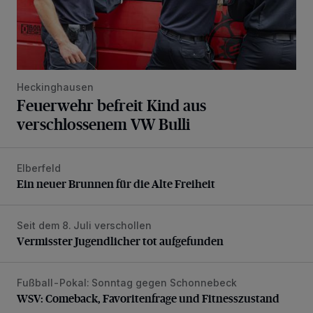
Heckinghausen
Feuerwehr befreit Kind aus
verschlossenem VW Bulli
Elberfeld
Ein neuer Brunnen für die Alte Freiheit
Ein neuer Brunnen für die Alte Freiheit
Seit dem 8. Juli verschollen
Vermisster Jugendlicher tot aufgefunden
Vermisster Jugendlicher tot aufgefunden
Fußball-Pokal: Sonntag gegen Schonnebeck
WSV: Comeback, Favoritenfrage und Fitnesszustand
WSV: Comeback, Favoritenfrage und Fitnesszustand