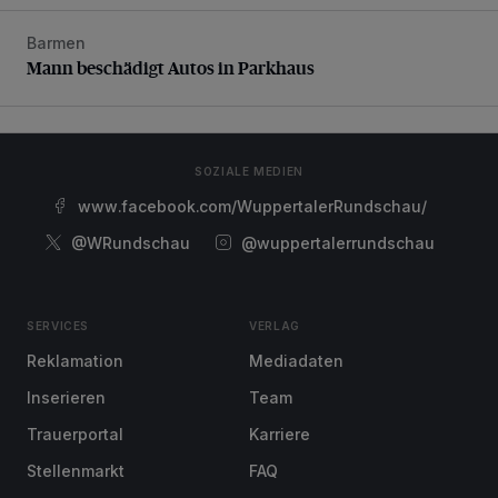
Barmen
Mann beschädigt Autos in Parkhaus
Mann beschädigt Autos in Parkhaus
SOZIALE MEDIEN
www.facebook.com/WuppertalerRundschau/
@WRundschau
@wuppertalerrundschau
SERVICES
VERLAG
Reklamation
Mediadaten
Inserieren
Team
Trauerportal
Karriere
Stellenmarkt
FAQ