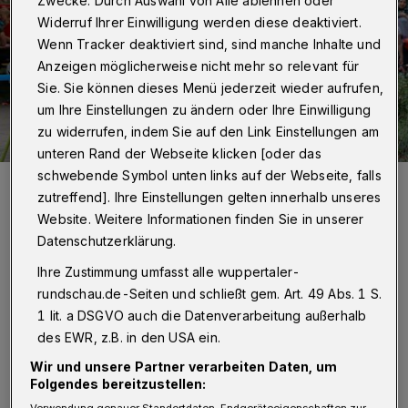
Zwecke. Durch Auswahl von Alle ablehnen oder
Widerruf Ihrer Einwilligung werden diese deaktiviert.
Wenn Tracker deaktiviert sind, sind manche Inhalte und
Anzeigen möglicherweise nicht mehr so relevant für
Sie. Sie können dieses Menü jederzeit wieder aufrufen,
um Ihre Einstellungen zu ändern oder Ihre Einwilligung
zu widerrufen, indem Sie auf den Link Einstellungen am
unteren Rand der Webseite klicken [oder das
schwebende Symbol unten links auf der Webseite, falls
Szene vom Sommerfest der Junior Uni-
zutreffend]. Ihre Einstellungen gelten innerhalb unseres
Foto: Christoph Petersen
Website. Weitere Informationen finden Sie in unserer
Datenschutzerklärung.
Ihre Zustimmung umfasst alle wuppertaler-
rundschau.de-Seiten und schließt gem. Art. 49 Abs. 1 S.
N
achwuchsforscherinnen und -forscher
1 lit. a DSGVO auch die Datenverarbeitung außerhalb
des EWR, z.B. in den USA ein.
im Alter von vier bis 20 Jahren können
Wir und unsere Partner verarbeiten Daten, um
sich mit Themen wie Nachhaltigkeit,
Folgendes bereitzustellen:
Industrierobotik oder dem