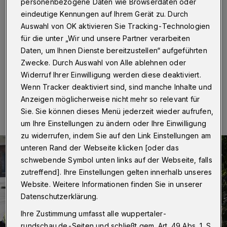
Verkehrsschild
personenbezogene Daten wie Browserdaten oder
eindeutige Kennungen auf Ihrem Gerät zu. Durch
Auswahl von OK aktivieren Sie Tracking-Technologien
Wuppertal
·
Bei einem Verkehrsunfall auf der Wittener
Straße hat sich am Donnerstag (16. August 2018) ein
für die unter „Wir und unsere Partner verarbeiten
Wagen überschlagen. Die Fahrerin blieb unverletzt.
Daten, um Ihnen Dienste bereitzustellen“ aufgeführten
Zwecke. Durch Auswahl von Alle ablehnen oder
Widerruf Ihrer Einwilligung werden diese deaktiviert.
Wenn Tracker deaktiviert sind, sind manche Inhalte und
16.08.2018 , 20:09 Uhr
Eine Minute Lesezeit
Anzeigen möglicherweise nicht mehr so relevant für
Sie. Sie können dieses Menü jederzeit wieder aufrufen,
um Ihre Einstellungen zu ändern oder Ihre Einwilligung
zu widerrufen, indem Sie auf den Link Einstellungen am
unteren Rand der Webseite klicken [oder das
schwebende Symbol unten links auf der Webseite, falls
zutreffend]. Ihre Einstellungen gelten innerhalb unseres
Website. Weitere Informationen finden Sie in unserer
Datenschutzerklärung.
Ihre Zustimmung umfasst alle wuppertaler-
rundschau.de-Seiten und schließt gem. Art. 49 Abs. 1 S.