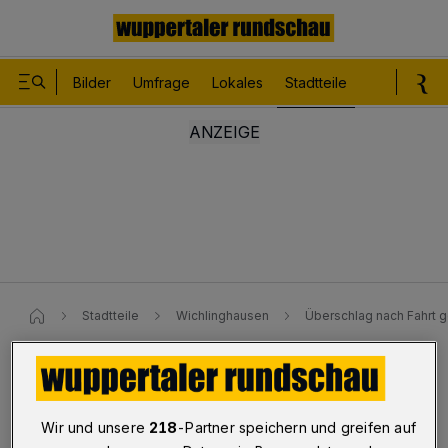
Bilder
Umfrage
Lokales
Stadtteile
Sport
Le
Stadtteile
Wichlinghausen
Überschlag nach Fahrt 
Unfall
Überschlag nach Fahrt gegen
Wir und unsere
218
-Partner speichern und greifen auf