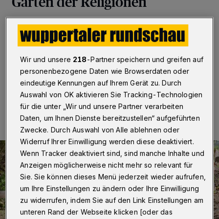
Garten der Religionen
Wuppertal
·
Der Verein „Garten der Religionen
Wuppertal“ in Wichlinghausen lädt Interessierte zu
einem kleinen Osterfeuer ein – für Sonntag (27. April
2025) von 15 bis 18 Uhr.
Wir und unsere
218
-Partner speichern und greifen auf
personenbezogene Daten wie Browserdaten oder
eindeutige Kennungen auf Ihrem Gerät zu. Durch
Auswahl von OK aktivieren Sie Tracking-Technologien
24.04.2025 , 09:00 Uhr
Eine Minute Lesezeit
für die unter „Wir und unsere Partner verarbeiten
Daten, um Ihnen Dienste bereitzustellen“ aufgeführten
Zwecke. Durch Auswahl von Alle ablehnen oder
Widerruf Ihrer Einwilligung werden diese deaktiviert.
Wenn Tracker deaktiviert sind, sind manche Inhalte und
Anzeigen möglicherweise nicht mehr so relevant für
Sie. Sie können dieses Menü jederzeit wieder aufrufen,
um Ihre Einstellungen zu ändern oder Ihre Einwilligung
zu widerrufen, indem Sie auf den Link Einstellungen am
unteren Rand der Webseite klicken [oder das