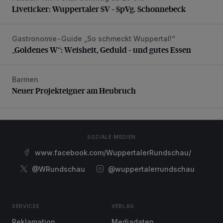
Liveticker: Wuppertaler SV – SpVg. Schonnebeck
Gastronomie-Guide „So schmeckt Wuppertal!“
„Goldenes W“: Weisheit, Geduld – und gutes Essen
„Goldenes W“: Weisheit, Geduld – und gutes Essen
Barmen
Neuer Projekteigner am Heubruch
Neuer Projekteigner am Heubruch
SOZIALE MEDIEN
www.facebook.com/WuppertalerRundschau/
@WRundschau
@wuppertalerrundschau
SERVICES
VERLAG
Reklamation
Mediadaten