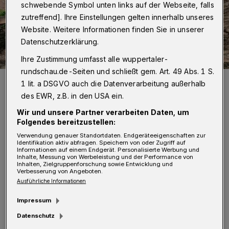
schwebende Symbol unten links auf der Webseite, falls
zutreffend]. Ihre Einstellungen gelten innerhalb unseres
Website. Weitere Informationen finden Sie in unserer
Datenschutzerklärung.
Ihre Zustimmung umfasst alle wuppertaler-
rundschau.de-Seiten und schließt gem. Art. 49 Abs. 1 S.
Kinder- und Jugendgruppen der Heilsarmee-Gemeinde an der
1 lit. a DSGVO auch die Datenverarbeitung außerhalb
Bartholomäusstraße haben Zaunlatten gestaltet. Cornelia
Schaumkessel und zwei Jungen aus der Gemeinde schrauben
des EWR, z.B. in den USA ein.
schon vorab neue Latten an den Zaun.
Wir und unsere Partner verarbeiten Daten, um
Foto: Verein Garten der Religionen Wuppertal
Folgendes bereitzustellen:
Verwendung genauer Standortdaten. Endgeräteeigenschaften zur
Identifikation aktiv abfragen. Speichern von oder Zugriff auf
Informationen auf einem Endgerät. Personalisierte Werbung und
Inhalte, Messung von Werbeleistung und der Performance von
Inhalten, Zielgruppenforschung sowie Entwicklung und
D
Verbesserung von Angeboten.
er Garten befindet sich direkt an der
Ausführliche Informationen
Nordbahntrasse zwischen
Impressum
Bartholomäus-Viadukt und
Datenschutz
Askanierpark/Belvedere. Neben dem neuen