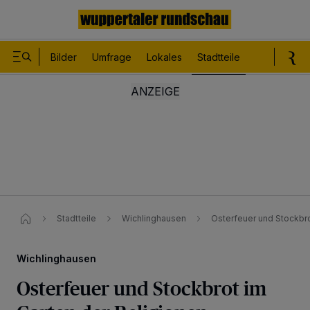
Bilder
Umfrage
Lokales
Stadtteile
Sport
Le
Stadtteile
Wichlinghausen
Osterfeuer und Stockbro
Wichlinghausen
Osterfeuer und Stockbrot im