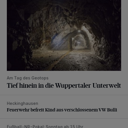
Tief hinein in die Wuppertaler Unterwelt
Am Tag des Geotops
Tief hinein in die Wuppertaler Unterwelt
Heckinghausen
Feuerwehr befreit Kind aus verschlossenem VW Bulli
Feuerwehr befreit Kind aus verschlossenem VW Bulli
Fußball-NR-Pokal: Sonntag ab 15 Uhr
Liveticker: Wuppertaler SV – SpVg. Schonnebeck