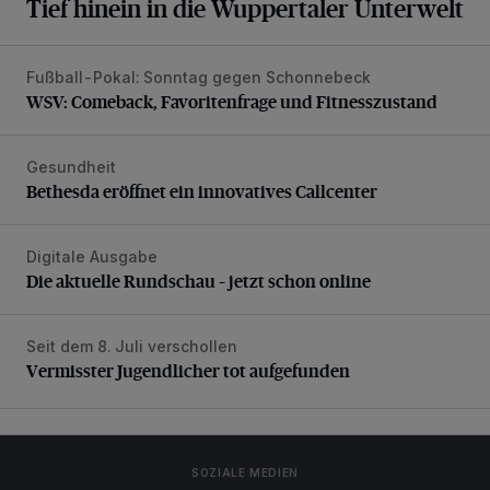
Tief hinein in die Wuppertaler Unterwelt
Fußball-Pokal: Sonntag gegen Schonnebeck
WSV: Comeback, Favoritenfrage und Fitnesszustand
WSV: Comeback, Favoritenfrage und Fitnesszustand
Gesundheit
Bethesda eröffnet ein innovatives Callcenter
Bethesda eröffnet ein innovatives Callcenter
Digitale Ausgabe
Die aktuelle Rundschau – jetzt schon online
Die aktuelle Rundschau – jetzt schon online
Seit dem 8. Juli verschollen
Vermisster Jugendlicher tot aufgefunden
Vermisster Jugendlicher tot aufgefunden
SOZIALE MEDIEN