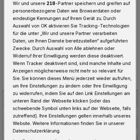
der Rubensstraße
Wir und unsere
218
-Partner speichern und greifen auf
personenbezogene Daten wie Browserdaten oder
Wuppertal
·
Die Wuppertaler Stadtwerke (WSW)
eindeutige Kennungen auf Ihrem Gerät zu. Durch
reparieren ab Montag (27. November 2023) Kanäle in
Auswahl von OK aktivieren Sie Tracking-Technologien
der Rubensstraße – im Bereich der Einmündung
für die unter „Wir und unsere Partner verarbeiten
Gräfrather Straße und Rubensstraße 13.
Daten, um Ihnen Dienste bereitzustellen“ aufgeführten
Zwecke. Durch Auswahl von Alle ablehnen oder
Widerruf Ihrer Einwilligung werden diese deaktiviert.
20.11.2023 , 12:30 Uhr
Eine Minute Lesezeit
Wenn Tracker deaktiviert sind, sind manche Inhalte und
Anzeigen möglicherweise nicht mehr so relevant für
Sie. Sie können dieses Menü jederzeit wieder aufrufen,
um Ihre Einstellungen zu ändern oder Ihre Einwilligung
zu widerrufen, indem Sie auf den Link Einstellungen am
unteren Rand der Webseite klicken [oder das
schwebende Symbol unten links auf der Webseite, falls
zutreffend]. Ihre Einstellungen gelten innerhalb unseres
Website. Weitere Informationen finden Sie in unserer
Datenschutzerklärung.