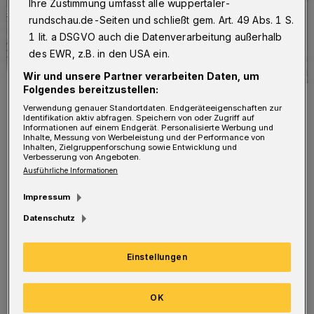
Ihre Zustimmung umfasst alle wuppertaler-
rundschau.de-Seiten und schließt gem. Art. 49 Abs. 1 S.
1 lit. a DSGVO auch die Datenverarbeitung außerhalb
des EWR, z.B. in den USA ein.
Wir und unsere Partner verarbeiten Daten, um
Folgendes bereitzustellen:
Die empfohlene Umleitung.
Verwendung genauer Standortdaten. Endgeräteeigenschaften zur
Foto: WSW
Identifikation aktiv abfragen. Speichern von oder Zugriff auf
Informationen auf einem Endgerät. Personalisierte Werbung und
Inhalte, Messung von Werbeleistung und der Performance von
Inhalten, Zielgruppenforschung sowie Entwicklung und
Verbesserung von Angeboten.
Ausführliche Informationen
D
Impressum
ie Rubensstraße wird dort für die etwa
Datenschutz
dreiwöchige Bauzeit gesperrt, bleibt
aber von der Vohwinkeler Straße bis zur
Einstellungen
Baustelle als Sackgasse befahrbar.
Umleitungen werden ausgeschildert.
OK
Fußgängerinnen und Fußgänger können den