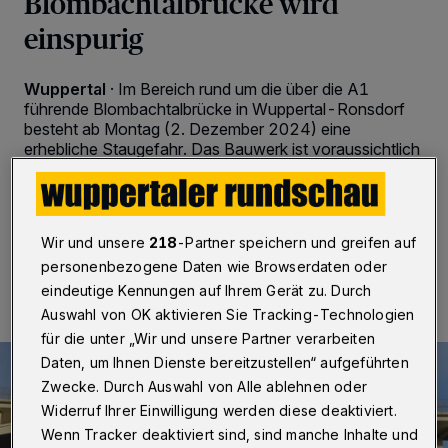
Blombachtalbrücke wird
einspurig
Wuppertal
·
Im Bereich rund um die über die A1
führende Blombachtalbrücke in Wuppertal-Ronsdorf
besteht ab Montag (2. Dezember 2024) eine
erhebliche Staugefahr. Das Bauwerk ist voraussichtlich
bis kurz vor Weihnachten nur einspurig befahrbar.
Wir und unsere
218
-Partner speichern und greifen auf
29.11.2024 , 15:20 Uhr
Eine Minute Lesezeit
personenbezogene Daten wie Browserdaten oder
eindeutige Kennungen auf Ihrem Gerät zu. Durch
Auswahl von OK aktivieren Sie Tracking-Technologien
für die unter „Wir und unsere Partner verarbeiten
Daten, um Ihnen Dienste bereitzustellen“ aufgeführten
Zwecke. Durch Auswahl von Alle ablehnen oder
Widerruf Ihrer Einwilligung werden diese deaktiviert.
Wenn Tracker deaktiviert sind, sind manche Inhalte und