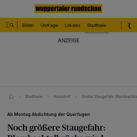
Bilder
Umfrage
Lokales
Stadtteile
Sport
Le
Stadtteile
Ronsdorf
Große Staugefahr: Blombachta
Ab Montag Abdichtung der Querfugen
Noch größere Staugefahr: