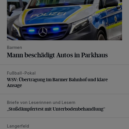
Barmen
Mann beschädigt Autos in Parkhaus
Fußball-Pokal
WSV: Übertragung im Barmer Bahnhof und klare Ansage
WSV: Übertragung im Barmer Bahnhof und klare
Ansage
Briefe von Leserinnen und Lesern
„Stoßdämpfertest mit Unterbodenbehandlung“
„Stoßdämpfertest mit Unterbodenbehandlung“
Langerfeld
Schwerer Unfall mit 2,48 Promille