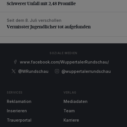
Schwerer Unfall mit 2,48 Promille
Seit dem 8. Juli verschollen
Vermisster Jugendlicher tot aufgefunden
Vermisster Jugendlicher tot aufgefunden
SOZIALE MEDIEN
www.facebook.com/WuppertalerRundschau/
@WRundschau
@wuppertalerrundschau
SERVICES
VERLAG
Reklamation
Mediadaten
Inserieren
Team
Trauerportal
Karriere