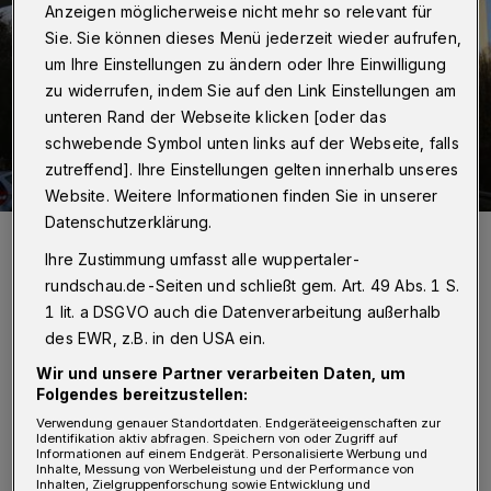
Anzeigen möglicherweise nicht mehr so relevant für
Sie. Sie können dieses Menü jederzeit wieder aufrufen,
um Ihre Einstellungen zu ändern oder Ihre Einwilligung
zu widerrufen, indem Sie auf den Link Einstellungen am
unteren Rand der Webseite klicken [oder das
schwebende Symbol unten links auf der Webseite, falls
zutreffend]. Ihre Einstellungen gelten innerhalb unseres
Website. Weitere Informationen finden Sie in unserer
Datenschutzerklärung.
Die Arbeiten an der Blombachtalbrücke im Dezember 2023.
Foto: Christoph Petersen
Ihre Zustimmung umfasst alle wuppertaler-
rundschau.de-Seiten und schließt gem. Art. 49 Abs. 1 S.
1 lit. a DSGVO auch die Datenverarbeitung außerhalb
des EWR, z.B. in den USA ein.
Wir und unsere Partner verarbeiten Daten, um
G
Folgendes bereitzustellen:
rund dafür ist, dass die
Verwendung genauer Standortdaten. Endgeräteeigenschaften zur
„Straßen.NRW“-Regionalniederlassung
Identifikation aktiv abfragen. Speichern von oder Zugriff auf
Informationen auf einem Endgerät. Personalisierte Werbung und
Rhein-Berg in diesem Zeirtaum die
Inhalte, Messung von Werbeleistung und der Performance von
Inhalten, Zielgruppenforschung sowie Entwicklung und