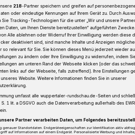
unsere
218
-Partner speichern und greifen auf personenbezogen
aten oder eindeutige Kennungen auf Ihrem Gerät zu. Durch Ausw
n Sie Tracking-Technologien für die unter „Wir und unsere Partne
Infos zum Bauvorhaben an der Holthauser Straße in Wuppertal
en Daten, um Ihnen Dienste bereitzustellen“ aufgeführten Zwecke
on Alle ablehnen oder Widerruf Ihrer Einwilligung werden diese de
cker deaktiviert sind, sind manche Inhalte und Anzeigen möglich
r so relevant für Sie. Sie können dieses Menü jederzeit wieder au
tellungen zu ändern oder Ihre Einwilligung zu widerrufen, indem Si
auvorhaben an der
stellungen am unteren Rand der Webseite klicken [oder das schw
ten links auf der Webseite, falls zutreffend]. Ihre Einstellungen g
Straße
 unseres Website. Weitere Informationen finden Sie in unserer
utzerklärung.
immung umfasst alle wuppertaler-rundschau.de-Seiten und schließt
er Straße in Ronsdorf sollen 33
 S. 1 lit. a DSGVO auch die Datenverarbeitung außerhalb des EWR, 
Bei einem Informationsabend haben
ein.
Gelegenheit, sich über die aktuelle
unsere Partner verarbeiten Daten, um Folgendes bereitzustell
d Anregungen und Bedenken zur
 genauer Standortdaten. Endgeräteeigenschaften zur Identifikation aktiv abfra
griff auf Informationen auf einem Endgerät. Personalisierte Werbung und Inhalt