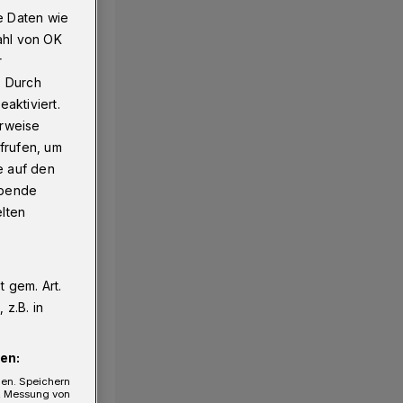
e Daten wie
ahl von OK
r
. Durch
aktiviert.
erweise
frufen, um
e auf den
ebende
elten
 gem. Art.
z.B. in
en:
gen. Speichern
e, Messung von