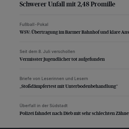
Schwerer Unfall mit 2,48 Promille
Fußball-Pokal
WSV: Übertragung im Barmer Bahnhof und klare An
WSV: Übertragung im Barmer Bahnhof und klare An
Seit dem 8. Juli verschollen
Vermisster Jugendlicher tot aufgefunden
Vermisster Jugendlicher tot aufgefunden
Briefe von Leserinnen und Lesern
„Stoßdämpfertest mit Unterbodenbehandlung“
„Stoßdämpfertest mit Unterbodenbehandlung“
Überfall in der Südstadt
Polizei fahndet nach Dieb mit sehr schlechten Zähne
Polizei fahndet nach Dieb mit sehr schlechten Zähn