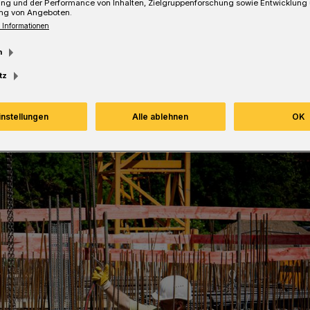
ung und der Performance von Inhalten, Zielgruppenforschung sowie Entwicklung
ng von Angeboten.
 Informationen
m
Lesezeit
tz
instellungen
Alle ablehnen
OK