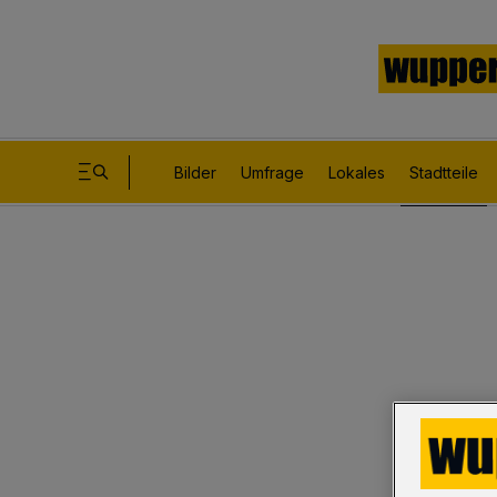
Bilder
Umfrage
Lokales
Stadtteile