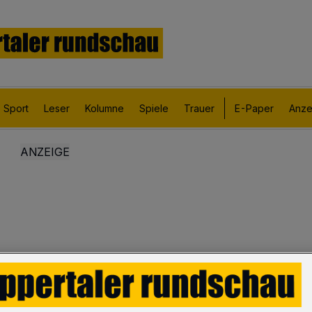
Sport
Leser
Kolumne
Spiele
Trauer
E-Paper
Anze