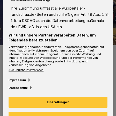
Ihre Zustimmung umfasst alle wuppertaler-
rundschau.de-Seiten und schließt gem. Art. 49 Abs. 1 S.
1 lit. a DSGVO auch die Datenverarbeitung außerhalb
des EWR, z.B. in den USA ein.
Wir und unsere Partner verarbeiten Daten, um
Folgendes bereitzustellen:
Verwendung genauer Standortdaten. Endgeräteeigenschaften zur
Polizei und Feuerwehr waren schnell vor Ort.
Identifikation aktiv abfragen. Speichern von oder Zugriff auf
Informationen auf einem Endgerät. Personalisierte Werbung und
Foto: Christoph Petersen
Inhalte, Messung von Werbeleistung und der Performance von
Inhalten, Zielgruppenforschung sowie Entwicklung und
Verbesserung von Angeboten.
Ausführliche Informationen
Impressum
Datenschutz
Der 52-jährige Wuppertaler war mit seinem
Peugeot-Roller auf der Waldeckstraße in
Einstellungen
Richtung Heckinghauser Straße unterwegs, als
er aus bislang unbekannter Ursache stürzte.