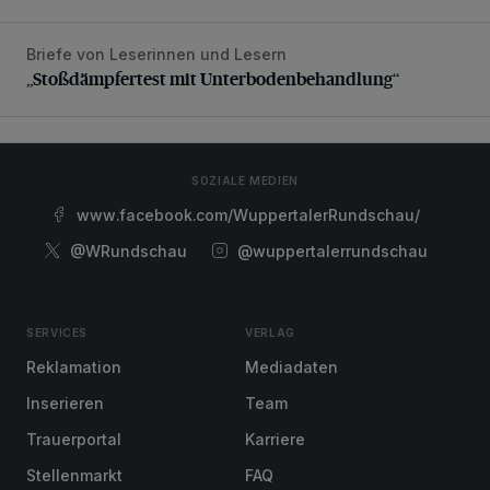
Briefe von Leserinnen und Lesern
„Stoßdämpfertest mit Unterbodenbehandlung“
„Stoßdämpfertest mit Unterbodenbehandlung“
SOZIALE MEDIEN
www.facebook.com/WuppertalerRundschau/
@WRundschau
@wuppertalerrundschau
SERVICES
VERLAG
Reklamation
Mediadaten
Inserieren
Team
Trauerportal
Karriere
Stellenmarkt
FAQ