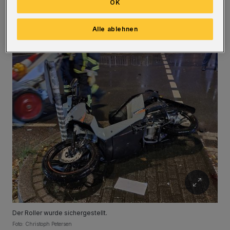
OK
Der Rettungsdienst brachte ihn in ein
Krankenhaus.
Alle ablehnen
Der Roller wurde sichergestellt.
Foto: Christoph Petersen