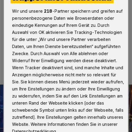
verletzt
Wir und unsere
218
-Partner speichern und greifen auf
Wuppertal
·
Auf der Waldeckstraße in Heckinghausen
personenbezogene Daten wie Browserdaten oder
hat sich ein Mann am Montag (18. November 2024)
eindeutige Kennungen auf Ihrem Gerät zu. Durch
gegen 00:30 Uhr bei einem Verkehrsunfall schwere
Auswahl von OK aktivieren Sie Tracking-Technologien
Verletzungen zugezogen.
für die unter „Wir und unsere Partner verarbeiten
Daten, um Ihnen Dienste bereitzustellen“ aufgeführten
Zwecke. Durch Auswahl von Alle ablehnen oder
18.11.2024 , 08:00 Uhr
Eine Minute Lesezeit
Widerruf Ihrer Einwilligung werden diese deaktiviert.
Wenn Tracker deaktiviert sind, sind manche Inhalte und
Anzeigen möglicherweise nicht mehr so relevant für
Sie. Sie können dieses Menü jederzeit wieder aufrufen,
um Ihre Einstellungen zu ändern oder Ihre Einwilligung
zu widerrufen, indem Sie auf den Link Einstellungen am
unteren Rand der Webseite klicken [oder das
schwebende Symbol unten links auf der Webseite, falls
zutreffend]. Ihre Einstellungen gelten innerhalb unseres
Website. Weitere Informationen finden Sie in unserer
Datenschutzerklärung.