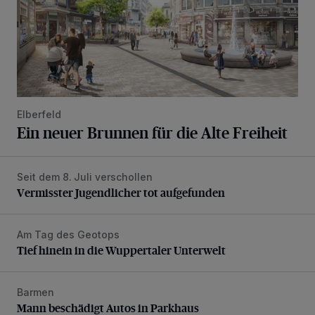
Elberfeld
Ein neuer Brunnen für die Alte Freiheit
Seit dem 8. Juli verschollen
Vermisster Jugendlicher tot aufgefunden
Vermisster Jugendlicher tot aufgefunden
Am Tag des Geotops
Tief hinein in die Wuppertaler Unterwelt
Tief hinein in die Wuppertaler Unterwelt
Barmen
Mann beschädigt Autos in Parkhaus
Mann beschädigt Autos in Parkhaus