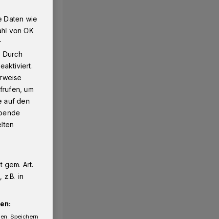
e Daten wie
ahl von OK
uen Golfs
r
. Durch
aktiviert.
erweise
frufen, um
e auf den
ebende
elten
 gem. Art.
z.B. in
en:
gen. Speichern