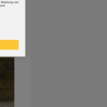
e, Messung von
 und