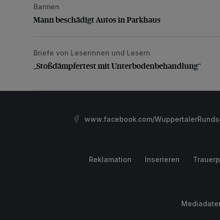
Barmen
Mann beschädigt Autos in Parkhaus
Mann beschädigt Autos in Parkhaus
Briefe von Leserinnen und Lesern
„Stoßdämpfertest mit Unterbodenbehandlung“
„Stoßdämpfertest mit Unterbodenbehandlung“
www.facebook.com/WuppertalerRunds
Reklamation
Inserieren
Trauerp
Mediadate