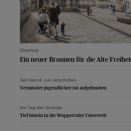
Elberfeld
Ein neuer Brunnen für die Alte Freihei
Seit dem 8. Juli verschollen
Vermisster Jugendlicher tot aufgefunden
Vermisster Jugendlicher tot aufgefunden
Am Tag des Geotops
Tief hinein in die Wuppertaler Unterwelt
Tief hinein in die Wuppertaler Unterwelt