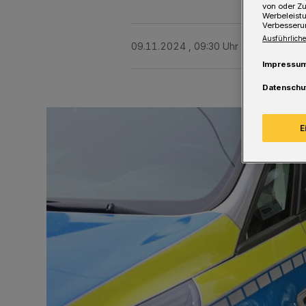
von oder Zu
Werbeleist
Verbesseru
Ausführliche
09.11.2024 , 09:30 Uhr
Eine Minute 
Impressu
Datenschu
E