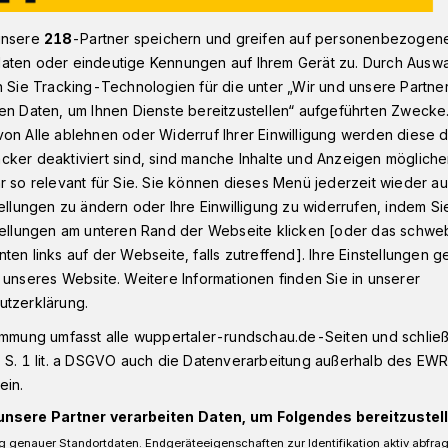
unsere
218
-Partner speichern und greifen auf personenbezogen
aten oder eindeutige Kennungen auf Ihrem Gerät zu. Durch Ausw
n - Oberbarmen
Fahndung in Wuppertal nach Fahrer eines bla
n Sie Tracking-Technologien für die unter „Wir und unsere Partne
en Daten, um Ihnen Dienste bereitzustellen“ aufgeführten Zwecke
on Alle ablehnen oder Widerruf Ihrer Einwilligung werden diese de
cker deaktiviert sind, sind manche Inhalte und Anzeigen möglich
r so relevant für Sie. Sie können dieses Menü jederzeit wieder au
ch Fahrer eines
tellungen zu ändern oder Ihre Einwilligung zu widerrufen, indem Si
stellungen am unteren Rand der Webseite klicken [oder das schw
ten links auf der Webseite, falls zutreffend]. Ihre Einstellungen g
 unseres Website. Weitere Informationen finden Sie in unserer
utzerklärung.
 Polizei sucht den Fahrer eines blauen
immung umfasst alle wuppertaler-rundschau.de-Seiten und schließt
nd (6. November 2024) gegen 19:30 Uhr
 S. 1 lit. a DSGVO auch die Datenverarbeitung außerhalb des EWR, 
ein.
n Unfall verursachte und anschließend mit
unsere Partner verarbeiten Daten, um Folgendes bereitzustell
 genauer Standortdaten. Endgeräteeigenschaften zur Identifikation aktiv abfra