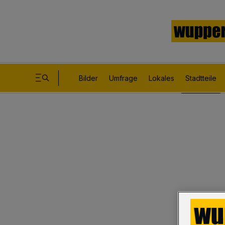
Bilder
Umfrage
Lokales
Stadtteile