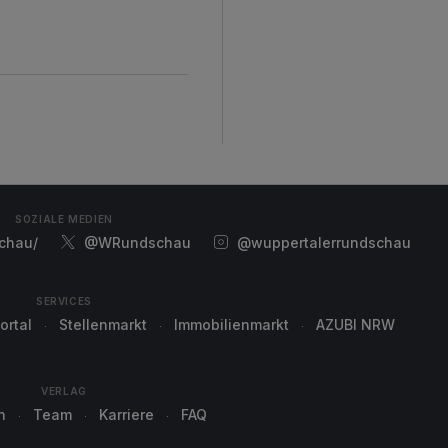
SOZIALE MEDIEN
chau/
@WRundschau
@wuppertalerrundschau
SERVICES
ortal
Stellenmarkt
Immobilienmarkt
AZUBI NRW
VERLAG
n
Team
Karriere
FAQ