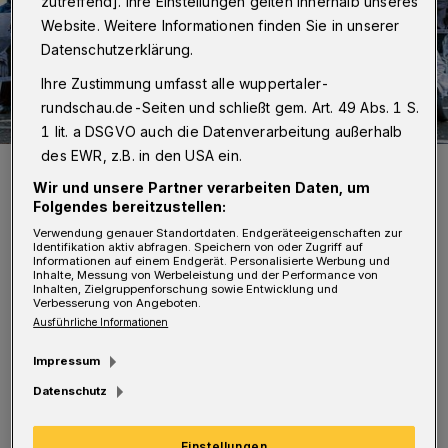
zutreffend]. Ihre Einstellungen gelten innerhalb unseres
Website. Weitere Informationen finden Sie in unserer
Datenschutzerklärung.
Ihre Zustimmung umfasst alle wuppertaler-
rundschau.de-Seiten und schließt gem. Art. 49 Abs. 1 S.
1 lit. a DSGVO auch die Datenverarbeitung außerhalb
des EWR, z.B. in den USA ein.
Einige der Akteurinnen und Akteure.
Wir und unsere Partner verarbeiten Daten, um
Foto: Suilian Richon
Folgendes bereitzustellen:
Verwendung genauer Standortdaten. Endgeräteeigenschaften zur
Identifikation aktiv abfragen. Speichern von oder Zugriff auf
Informationen auf einem Endgerät. Personalisierte Werbung und
Inhalte, Messung von Werbeleistung und der Performance von
Inhalten, Zielgruppenforschung sowie Entwicklung und
S
Verbesserung von Angeboten.
ie beleuchtet die künstlerische und
Ausführliche Informationen
Stadtteilarbeit der „Mobilen Oase“ in
Impressum
Oberbarmen und Wichlinghausen seit ihren
Datenschutz
Anfängen 2013 im ehemaligen Küchenstudio
an der Tütersburg. Seit elf Jahren geschehen
Einstellungen