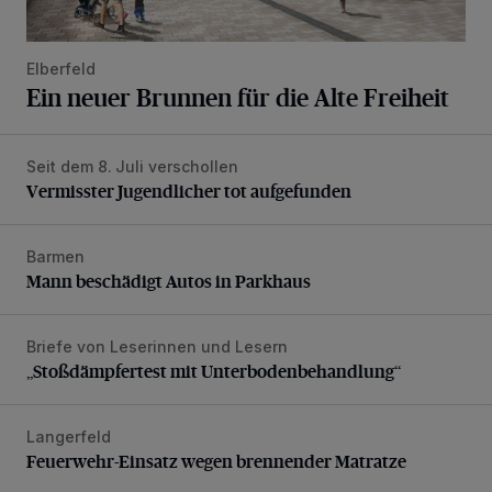
Elberfeld
Ein neuer Brunnen für die Alte Freiheit
Seit dem 8. Juli verschollen
Vermisster Jugendlicher tot aufgefunden
Vermisster Jugendlicher tot aufgefunden
Barmen
Mann beschädigt Autos in Parkhaus
Mann beschädigt Autos in Parkhaus
Briefe von Leserinnen und Lesern
„Stoßdämpfertest mit Unterbodenbehandlung“
„Stoßdämpfertest mit Unterbodenbehandlung“
Langerfeld
Feuerwehr-Einsatz wegen brennender Matratze
Feuerwehr-Einsatz wegen brennender Matratze