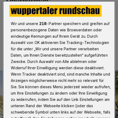
Oberbarmen“
Wuppertal
·
„Embassy of Oberbarmen“ heißt eine
Foto-Ausstellung, die am 15. November 2024 in der
Wir und unsere
218
-Partner speichern und greifen auf
Färberei (Peter-Hansen-Platz 1) eröffnet wird.
personenbezogene Daten wie Browserdaten oder
eindeutige Kennungen auf Ihrem Gerät zu. Durch
Auswahl von OK aktivieren Sie Tracking-Technologien
04.11.2024 , 09:00 Uhr
Eine Minute Lesezeit
für die unter „Wir und unsere Partner verarbeiten
Daten, um Ihnen Dienste bereitzustellen“ aufgeführten
Zwecke. Durch Auswahl von Alle ablehnen oder
Widerruf Ihrer Einwilligung werden diese deaktiviert.
Wenn Tracker deaktiviert sind, sind manche Inhalte und
Anzeigen möglicherweise nicht mehr so relevant für
Sie. Sie können dieses Menü jederzeit wieder aufrufen,
um Ihre Einstellungen zu ändern oder Ihre Einwilligung
zu widerrufen, indem Sie auf den Link Einstellungen am
unteren Rand der Webseite klicken [oder das
schwebende Symbol unten links auf der Webseite, falls