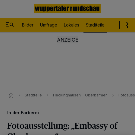
Bilder
Umfrage
Lokales
Stadtteile
Sport
Le
Stadtteile
Heckinghausen - Oberbarmen
Fotoauss
In der Färberei
Fotoausstellung: „Embassy of