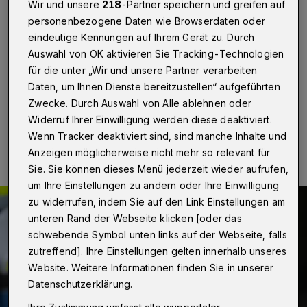
Wir und unsere
218
-Partner speichern und greifen auf
Wuppertal
·
Die Wuppertaler Polizei sucht nach einer
personenbezogene Daten wie Browserdaten oder
Unfallflucht, die sich am Montag (14. August 2023)
eindeutige Kennungen auf Ihrem Gerät zu. Durch
gegen 18:45 Uhr an der Einmündung der Straße
Schwarzbach zur Wittener Straße ereignet hat, nach
Auswahl von OK aktivieren Sie Tracking-Technologien
Zeuginnen und Zeugen.
für die unter „Wir und unsere Partner verarbeiten
Daten, um Ihnen Dienste bereitzustellen“ aufgeführten
Zwecke. Durch Auswahl von Alle ablehnen oder
Widerruf Ihrer Einwilligung werden diese deaktiviert.
16.08.2023 , 12:40 Uhr
Eine Minute Lesezeit
Wenn Tracker deaktiviert sind, sind manche Inhalte und
Anzeigen möglicherweise nicht mehr so relevant für
Sie. Sie können dieses Menü jederzeit wieder aufrufen,
um Ihre Einstellungen zu ändern oder Ihre Einwilligung
zu widerrufen, indem Sie auf den Link Einstellungen am
unteren Rand der Webseite klicken [oder das
schwebende Symbol unten links auf der Webseite, falls
zutreffend]. Ihre Einstellungen gelten innerhalb unseres
Website. Weitere Informationen finden Sie in unserer
Datenschutzerklärung.