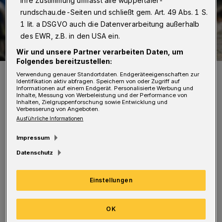
Ihre Zustimmung umfasst alle wuppertaler-
rundschau.de-Seiten und schließt gem. Art. 49 Abs. 1 S.
1 lit. a DSGVO auch die Datenverarbeitung außerhalb
des EWR, z.B. in den USA ein.
Wir und unsere Partner verarbeiten Daten, um
Folgendes bereitzustellen:
Symbolbild.
Verwendung genauer Standortdaten. Endgeräteeigenschaften zur
Identifikation aktiv abfragen. Speichern von oder Zugriff auf
Foto: Christoph Petersen
Informationen auf einem Endgerät. Personalisierte Werbung und
Inhalte, Messung von Werbeleistung und der Performance von
Inhalten, Zielgruppenforschung sowie Entwicklung und
Verbesserung von Angeboten.
Ausführliche Informationen
E
Impressum
in 19-jähriger Wuppertaler hatte bei
Datenschutz
Grün zeigender Ampel mit seinem
Rollstuhl die Wittener Straße überquert. Als er
Einstellungen
auf Höhe der Pizzeria die Bordsteinkante des
Gehwegs erreichte, kam es zu einem
OK
Zusammenstoß mit einem grauen Pkw.