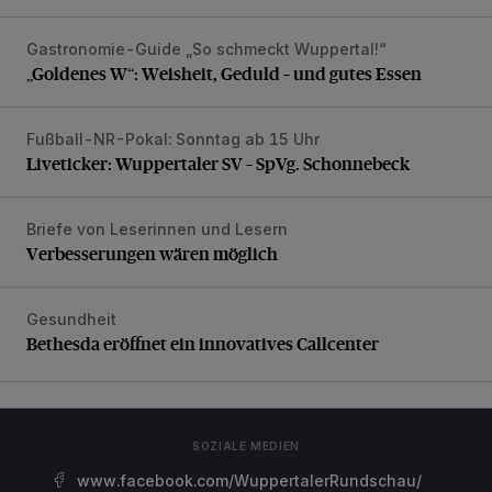
Gastronomie-Guide „So schmeckt Wuppertal!“
„Goldenes W“: Weisheit, Geduld – und gutes Essen
„Goldenes W“: Weisheit, Geduld – und gutes Essen
Fußball-NR-Pokal: Sonntag ab 15 Uhr
Liveticker: Wuppertaler SV – SpVg. Schonnebeck
Liveticker: Wuppertaler SV – SpVg. Schonnebeck
Briefe von Leserinnen und Lesern
Verbesserungen wären möglich
Verbesserungen wären möglich
Gesundheit
Bethesda eröffnet ein innovatives Callcenter
Bethesda eröffnet ein innovatives Callcenter
SOZIALE MEDIEN
www.facebook.com/WuppertalerRundschau/