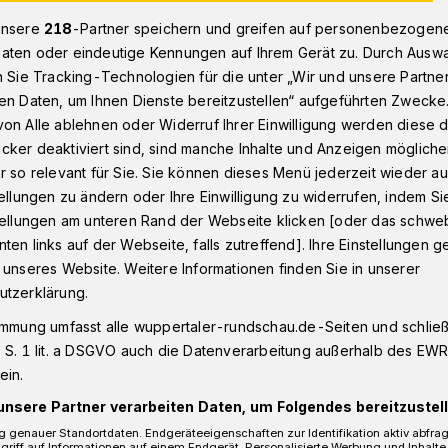
unsere
218
-Partner speichern und greifen auf personenbezogen
aten oder eindeutige Kennungen auf Ihrem Gerät zu. Durch Ausw
n Sie Tracking-Technologien für die unter „Wir und unsere Partne
n - Oberbarmen
Neuer Aphalt für die Max-Planck-Straße​ in W
en Daten, um Ihnen Dienste bereitzustellen“ aufgeführten Zwecke
on Alle ablehnen oder Widerruf Ihrer Einwilligung werden diese de
cker deaktiviert sind, sind manche Inhalte und Anzeigen möglich
r so relevant für Sie. Sie können dieses Menü jederzeit wieder au
t für die Max-
tellungen zu ändern oder Ihre Einwilligung zu widerrufen, indem Si
stellungen am unteren Rand der Webseite klicken [oder das schw
ten links auf der Webseite, falls zutreffend]. Ihre Einstellungen g
e
 unseres Website. Weitere Informationen finden Sie in unserer
utzerklärung.
immung umfasst alle wuppertaler-rundschau.de-Seiten und schließt
anck-Straße wird momentan der Gehweg
 S. 1 lit. a DSGVO auch die Datenverarbeitung außerhalb des EWR, 
bis Hausnummer 15 saniert. Nun wird
ein.
ltiert, daher muss dieser Bereich aus
unsere Partner verarbeiten Daten, um Folgendes bereitzustell
 für einen Tag gesperrt werden.
 genauer Standortdaten. Endgeräteeigenschaften zur Identifikation aktiv abfra
griff auf Informationen auf einem Endgerät. Personalisierte Werbung und Inhalt