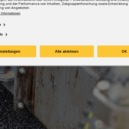
ung und der Performance von Inhalten, Zielgruppenforschung sowie Entwicklung
ng von Angeboten.
 Informationen
Lesezeit
m
tz
instellungen
Alle ablehnen
OK