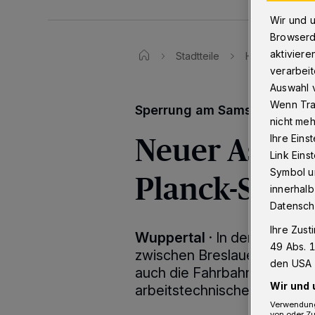
Wir und 
Browserd
aktiviere
Stadtteile
Heckinghause
verarbeit
Auswahl v
Wenn Tra
Sperrung am Samstag
nicht meh
Neuer Asphal
Ihre Eins
Link Ein
Symbol un
Planck-Straß
innerhalb
Datensch
Ihre Zust
Wuppertal
·
In der Max-Pl
49 Abs. 1
zwischen Breslauer Straße 
den USA 
auch die Fahrbahn neu aspha
Wir und 
arbeitstechnischen Gründen
Verwendung
von oder Zu