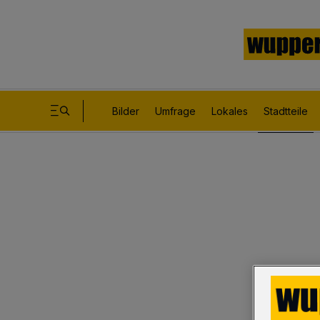
Bilder
Umfrage
Lokales
Stadtteile