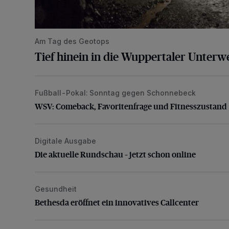
Am Tag des Geotops
Tief hinein in die Wuppertaler Unterwe
Fußball-Pokal: Sonntag gegen Schonnebeck
WSV: Comeback, Favoritenfrage und Fitnesszustan
WSV: Comeback, Favoritenfrage und Fitnesszustand
Digitale Ausgabe
Die aktuelle Rundschau – jetzt schon online
Die aktuelle Rundschau – jetzt schon online
Gesundheit
Bethesda eröffnet ein innovatives Callcenter
Bethesda eröffnet ein innovatives Callcenter