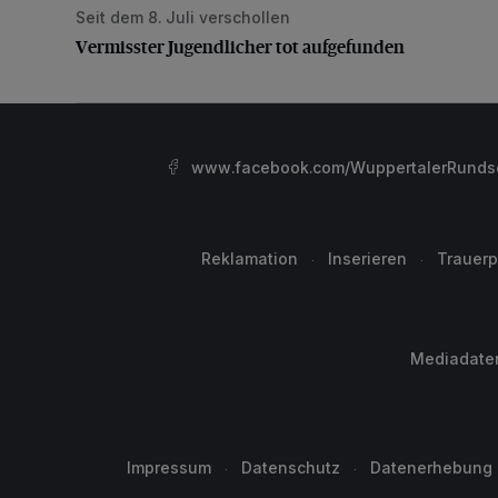
Seit dem 8. Juli verschollen
Vermisster Jugendlicher tot aufgefunden
Vermisster Jugendlicher tot aufgefunden
www.facebook.com/WuppertalerRunds
Reklamation
Inserieren
Trauerp
Mediadate
Impressum
Datenschutz
Datenerhebung